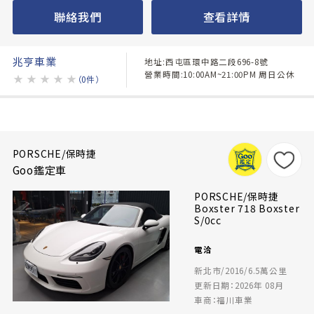
聯絡我們
查看詳情
兆亨車業
地址:西屯區環中路二段696-8號
營業時間:10:00AM~21:00PM 周日公休
★
★
★
★
★
（0件）
PORSCHE/保時捷
Goo鑑定車
PORSCHE/保時捷
Boxster 718 Boxster
S/0cc
電洽
新北市/2016/6.5萬公里
更新日期：2026年 08月
車商：福川車業