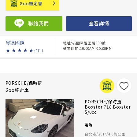
Goo鑑定書
聯絡我們
查看詳情
昱德國際
地址:桃園區經國路380號
營業時間:10:00AM~20:00PM
★
★
★
★
★
（0件）
PORSCHE/保時捷
Goo鑑定車
PORSCHE/保時捷
Boxster 718 Boxster
S/0cc
電洽
台北市/2017/4.0萬公里