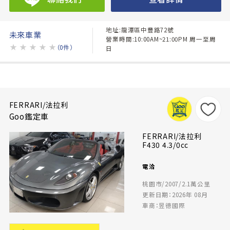
地址:龍潭區中豐路72號
未來車業
營業時間:10:00AM~21:00PM 周一至周
★
★
★
★
★
（0件）
日
FERRARI/法拉利
Goo鑑定車
FERRARI/法拉利
F430 4.3/0cc
電洽
桃園市/2007/2.1萬公里
更新日期：2026年 08月
車商：昱德國際