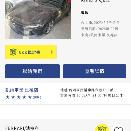
Roma 3.8/0cc
電洽
台北市/2023/8.9千公里
更新日期：2026年 08月
車商：凱爾車業 民權店
Goo鑑定書
聯絡我們
查看詳情
凱爾車業 民權店
地址:內湖區民權東路六段18-1號
營業時間:10:00AM~21:00PM 周日公休
★
★
★
★
★
（0件）
FERRARI/法拉利