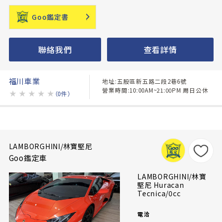
Goo鑑定書
聯絡我們
查看詳情
福川車業
地址:五股區新五路二段2巷6號
營業時間:10:00AM~21:00PM 周日公休
★
★
★
★
★
（0件）
LAMBORGHINI/林寶堅尼
Goo鑑定車
LAMBORGHINI/林寶
堅尼 Huracan
Tecnica/0cc
電洽