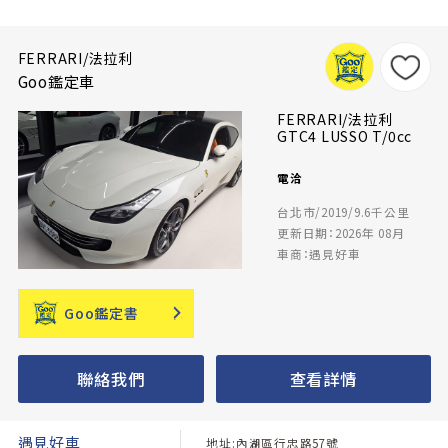
FERRARI/法拉利
Goo鑑定車
FERRARI/法拉利
GTC4 LUSSO T/0cc
電洽
台北市/2019/9.6千公里
更新日期：2026年 08月
車商：遇見好車
Goo鑑定書
聯絡我們
查看詳情
遇見好車
地址:內湖區行忠路57號