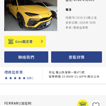
電洽
桃園市/2019/4.0萬公里
更新日期：2026年 08月
車商：禮遇佳車業
Goo鑑定書
聯絡我們
查看詳情
禮遇佳車業
地址:龜山區復興一路471號
營業時間:10:00AM~21:00PM 周日公休
★
★
★
★
★
（0件）
FERRARI/法拉利