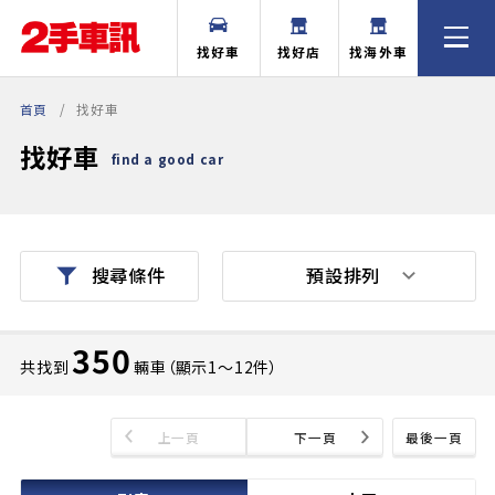
找好車
找好店
找海外車
首頁
找好車
找好車
find a good car
預設排列
搜尋條件
350
共找到
輛車（顯示1〜12件）
上一頁
下一頁
最後一頁