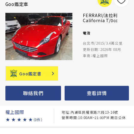
Goo鑑定車
FERRARI/法拉利
California T/0cc
電洽
台北市/2015/3.4萬公里
更新日期：2026年 08月
車商：權上國際
Goo鑑定書
聯絡我們
查看詳情
權上國際
地址:內湖區民權東路六段13-16號
營業時間:10:00AM~21:00PM 周日公休
★
★
★
★
★
（0件）