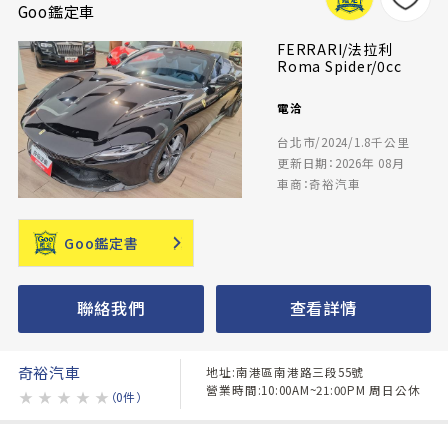
Goo鑑定車
FERRARI/法拉利
Roma Spider/0cc
電洽
台北市/2024/1.8千公里
更新日期：2026年 08月
車商：奇裕汽車
Goo鑑定書
聯絡我們
查看詳情
奇裕汽車
地址:南港區南港路三段55號
營業時間:10:00AM~21:00PM 周日公休
★
★
★
★
★
（0件）