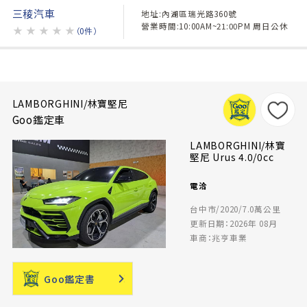
三稜汽車
地址:內湖區瑞光路360號
營業時間:10:00AM~21:00PM 周日公休
★
★
★
★
★
（0件）
LAMBORGHINI/林寶堅尼
Goo鑑定車
LAMBORGHINI/林寶
堅尼 Urus 4.0/0cc
電洽
台中市/2020/7.0萬公里
更新日期：2026年 08月
車商：兆亨車業
Goo鑑定書