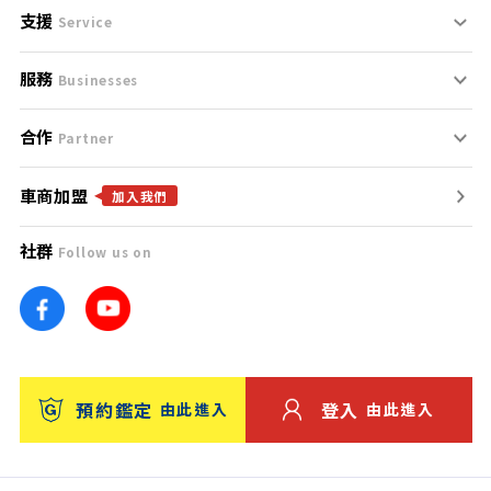
支援
刊登規範
Service
服務
支援中心
服務條款
Businesses
合作
什麼是Goo鑑定？
聯絡我們
免責聲明
Partner
車商加盟
合作夥伴
找好車
隱私權政策
加入我們
社群
Follow us on
廣告合作
找好店
團隊
找海外車
車訊網
消費者評價
台灣優良中古車商大獎
預約鑑定
登入
由此進入
由此進入
保固
收費服務