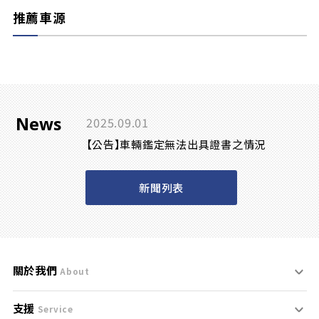
推薦車源
News
2025.09.01
【公告】車輛鑑定無法出具證書之情況
新聞列表
關於我們
About
支援
刊登規範
Service