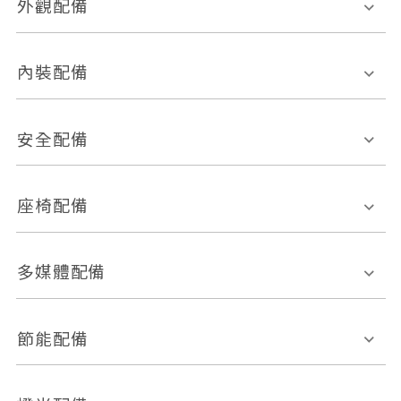
外觀配備
電動天窗
輪圈規格
內裝配備
感應式雨刷
後視鏡電動折疊
多功能方向盤
多功能資訊幕
安全配備
後視鏡方向指示燈
環景影像系統
Keyless免匙系統
前座正面氣囊
後座側面氣囊
座椅配備
恆溫空調
後座出風口
胎壓偵測
兒童安全椅固定裝置
座椅材質
多媒體配備
ABS防鎖死
上坡起步輔助
皮椅
絨布
車道偏離警示
定速系統
其它
外部音源接入
多媒體系統
節能配備
自動停車系統
盲點偵測系統
前座座椅調整
藍牙通訊
電腦導航
引擎啟閉系統