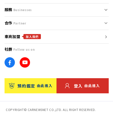
服務
支援中心
服務條款
Businesses
合作
什麼是Goo鑑定？
聯絡我們
免責聲明
Partner
車商加盟
合作夥伴
找好車
隱私權政策
加入我們
社群
Follow us on
廣告合作
找好店
團隊
找海外車
車訊網
消費者評價
台灣優良中古車商大獎
預約鑑定
登入
由此進入
由此進入
保固
收費服務
COPYRIGHT© CARNEWSNET CO.,LTD. ALL RIGHT RESERVED.