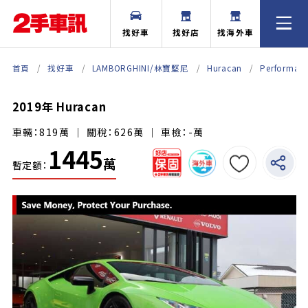
找好車
找好店
找海外車
首頁
找好車
LAMBORGHINI/林寶堅尼
Huracan
Performant
2019年 Huracan
車輛：819萬 ｜ 關稅：626萬 ｜ 車檢：-萬
1445
萬
暫定額：