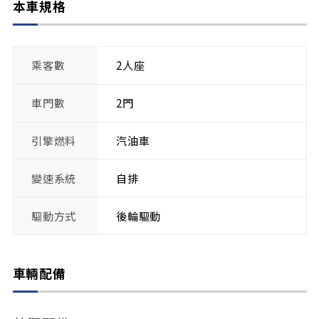
本車規格
乘客數
2人座
車門數
2門
引擎燃料
汽油車
變速系統
自排
驅動方式
後輪驅動
車輛配備