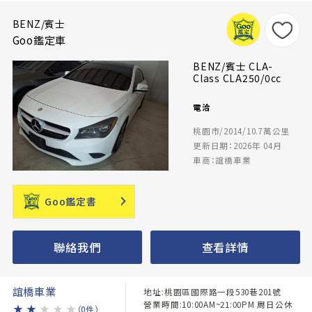
BENZ/賓士
Goo鑑定車
BENZ/賓士 CLA-
Class CLA250/0cc
電洽
桃園市/2014/10.7萬公里
更新日期：2026年 04月
車商：誼橋車業
Goo鑑定書
聯絡我們
查看詳情
誼橋車業
地址:桃園區國際路一段530巷201號
營業時間:10:00AM~21:00PM 周日公休
★
★
★
★
★
（0件）