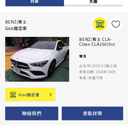
列表
大圖
BENZ/賓士
Goo鑑定車
BENZ/賓士 CLA-
Class CLA250/0cc
電洽
台北市/2019/5.3萬公里
更新日期：2026年 04月
車商：世鑫汽車
Goo鑑定書
聯絡我們
查看詳情