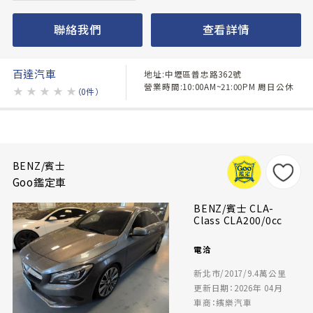
聯絡我們
查看詳情
百達汽車
地址:中壢區普忠路362號
營業時間:10:00AM~21:00PM 周日公休
★
★
★
★
★
（0件）
BENZ/賓士
Goo鑑定車
BENZ/賓士 CLA-
Class CLA200/0cc
電洽
新北市/2017/9.4萬公里
更新日期：2026年 04月
車商：繽樂汽車