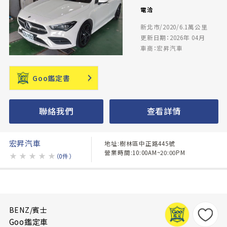
電洽
新北市/2020/6.1萬公里
更新日期：2026年 04月
車商：宏昇汽車
Goo鑑定書
聯絡我們
查看詳情
宏昇汽車
地址:樹林區中正路445號
營業時間:10:00AM~20:00PM
★
★
★
★
★
（0件）
BENZ/賓士
Goo鑑定車