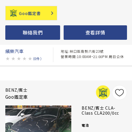
Goo鑑定書
聯絡我們
查看詳情
繽樂汽車
地址:林口區南勢六街23號
營業時間:10:00AM~21:00PM 周日公休
★
★
★
★
★
（0件）
BENZ/賓士
Goo鑑定車
BENZ/賓士 CLA-
Class CLA200/0cc
電洽