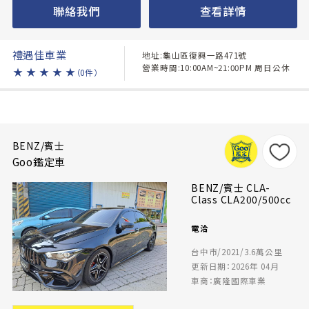
聯絡我們
查看詳情
禮遇佳車業
地址:龜山區復興一路471號
營業時間:10:00AM~21:00PM 周日公休
★
★
★
★
★
（0件）
BENZ/賓士
Goo鑑定車
BENZ/賓士 CLA-
Class CLA200/500cc
電洽
台中市/2021/3.6萬公里
更新日期：2026年 04月
車商：廣隆國際車業