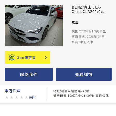
BENZ/賓士 CLA-
Class CLA200/0cc
電洽
桃園市/2023/1.9萬公里
更新日期：2026年 04月
車商：車冠汽車
Goo鑑定書
聯絡我們
查看詳情
車冠汽車
地址:桃園區經國路247號
營業時間:10:00AM~21:00PM 周日公休
★
★
★
★
★
（0件）