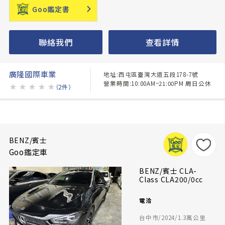
Goo鑑定書
聯絡我們
查看詳情
廣隆國際車業
地址:西屯區臺灣大道五段178-7號
營業時間:10:00AM~21:00PM 周日公休
★
★
★
★
★
（2件）
BENZ/賓士
Goo鑑定車
BENZ/賓士 CLA-
Class CLA200/0cc
電洽
台中市/2024/1.3萬公里