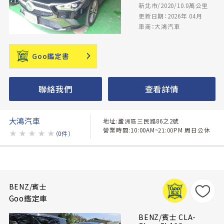
新北市/2020/10.0萬公里
更新日期：2026年 04月
車商：大鴻汽車
Goo鑑定書
聯絡我們
查看詳情
大鴻汽車
地址:蘆洲區三民路86之2號
營業時間:10:00AM~21:00PM 周日公休
★
★
★
★
★
（0件）
BENZ/賓士
Goo鑑定車
BENZ/賓士 CLA-