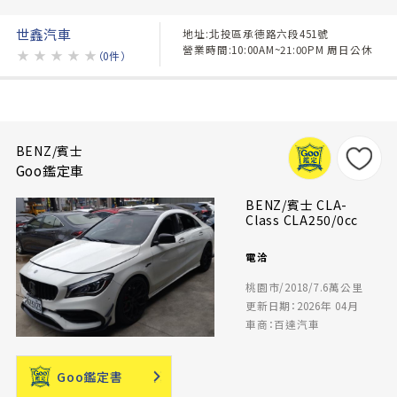
世鑫汽車
地址:北投區承德路六段451號
營業時間:10:00AM~21:00PM 周日公休
★
★
★
★
★
（0件）
BENZ/賓士
Goo鑑定車
BENZ/賓士 CLA-
Class CLA250/0cc
電洽
桃園市/2018/7.6萬公里
更新日期：2026年 04月
車商：百達汽車
Goo鑑定書