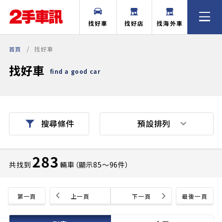
找好車
找好店
找海外車
首頁
找好車
找好車
find a good car
預設排列
搜尋條件
283
共找到
輛車（顯示85〜96件）
第一頁
上一頁
下一頁
最後一頁