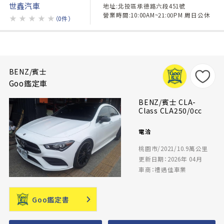
世鑫汽車
地址:北投區承德路六段451號
營業時間:10:00AM~21:00PM 周日公休
★
★
★
★
★
（0件）
BENZ/賓士
Goo鑑定車
BENZ/賓士 CLA-
Class CLA250/0cc
電洽
桃園市/2021/10.9萬公里
更新日期：2026年 04月
車商：禮遇佳車業
Goo鑑定書