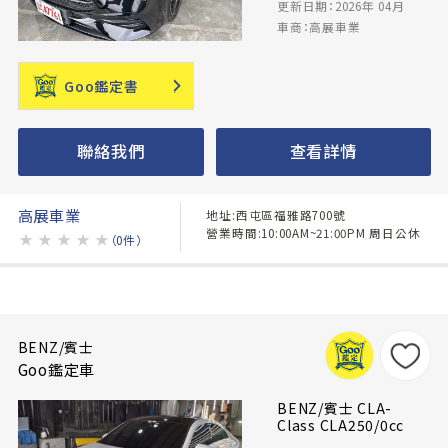
更新日期：2026年 04月
車商：高展車業
Goo鑑定書
聯絡我們
查看詳情
高展車業
地址:西屯區福雅路700號
營業時間:10:00AM~21:00PM 周日公休
★
★
★
★
★
（0件）
BENZ/賓士
Goo鑑定車
BENZ/賓士 CLA-
Class CLA250/0cc