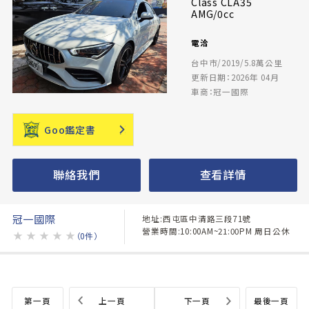
Class CLA35
AMG/0cc
電洽
台中市/2019/5.8萬公里
更新日期：2026年 04月
車商：冠一國際
Goo鑑定書
聯絡我們
查看詳情
冠一國際
地址:西屯區中清路三段71號
營業時間:10:00AM~21:00PM 周日公休
★
★
★
★
★
（0件）
第一頁
上一頁
下一頁
最後一頁