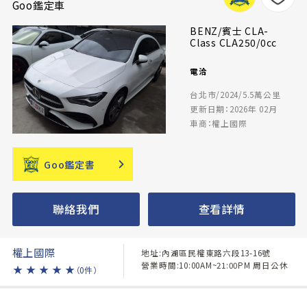
Goo鑑定車
BENZ/賓士 CLA-
Class CLA250/0cc
電洽
台北市/2024/5.5萬公里
更新日期：2026年 02月
車商：權上國際
Goo鑑定書
聯絡我們
查看詳情
權上國際
地址:內湖區民權東路六段13-16號
營業時間:10:00AM~21:00PM 周日公休
★
★
★
★
★
（0件）