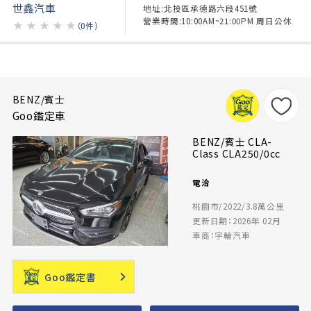
世鑫汽車
地址:北投區承德路六段451號
營業時間:10:00AM~21:00PM 周日公休
★
★
★
★
★
（0件）
BENZ/賓士
Goo鑑定車
BENZ/賓士 CLA-
Class CLA250/0cc
電洽
桃園市/2022/3.8萬公里
更新日期：2026年 02月
車商：宇輪汽車
Goo鑑定書