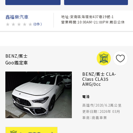
鑫福樂汽車
地址:安南區海環街437巷19號-1
營業時間:10:00AM~21:00PM 周日公休
★
★
★
★
★
（0件）
BENZ/賓士
Goo鑑定車
BENZ/賓士 CLA-
Class CLA35
AMG/0cc
電洽
高雄市/2020/6.2萬公里
更新日期：2026年 03月
車商：商義車業