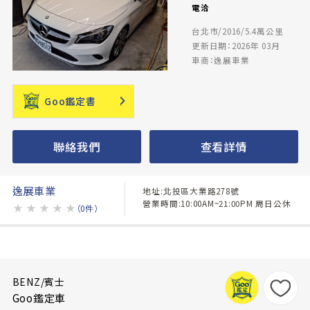
電洽
台北市/2016/5.4萬公里
更新日期：2026年 03月
車商：逸展車業
Goo鑑定書
聯絡我們
查看詳情
逸展車業
地址:北投區大業路278號
營業時間:10:00AM~21:00PM 周日公休
★
★
★
★
★
（0件）
BENZ/賓士
Goo鑑定車