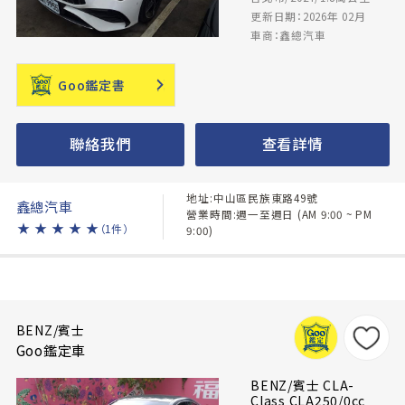
更新日期：2026年 02月
車商：鑫總汽車
Goo鑑定書
聯絡我們
查看詳情
地址:中山區民族東路49號
鑫總汽車
營業時間:週一至週日 (AM 9:00 ~ PM
★
★
★
★
★
（1件）
9:00)
BENZ/賓士
Goo鑑定車
BENZ/賓士 CLA-
Class CLA250/0cc