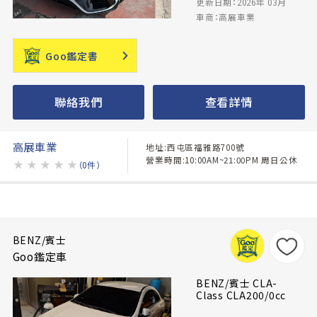
更新日期：2026年 03月
車商：高展車業
Goo鑑定書
聯絡我們
查看詳情
高展車業
地址:西屯區福雅路700號
營業時間:10:00AM~21:00PM 周日公休
★
★
★
★
★
（0件）
BENZ/賓士
Goo鑑定車
BENZ/賓士 CLA-
Class CLA200/0cc