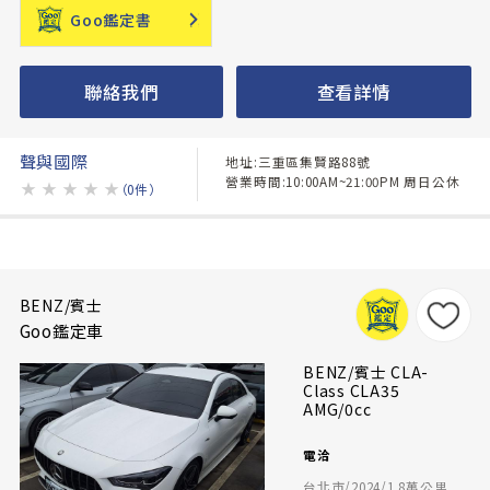
Goo鑑定書
聯絡我們
查看詳情
聲與國際
地址:三重區集賢路88號
營業時間:10:00AM~21:00PM 周日公休
★
★
★
★
★
（0件）
BENZ/賓士
Goo鑑定車
BENZ/賓士 CLA-
Class CLA35
AMG/0cc
電洽
台北市/2024/1.8萬公里