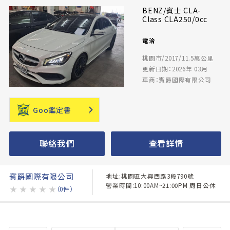
BENZ/賓士 CLA-
Class CLA250/0cc
電洽
桃園市/2017/11.5萬公里
更新日期：2026年 03月
車商：賓爵國際有限公司
Goo鑑定書
聯絡我們
查看詳情
賓爵國際有限公司
地址:桃園區大興西路3段790號
營業時間:10:00AM~21:00PM 周日公休
★
★
★
★
★
（0件）