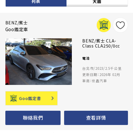
列表
大圖
BENZ/賓士
Goo鑑定車
BENZ/賓士 CLA-
Class CLA250/0cc
電洽
台北市/2023/2.5千公里
更新日期：2026年 02月
車商：世鑫汽車
Goo鑑定書
聯絡我們
查看詳情