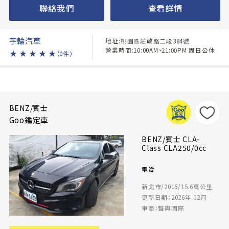
聯絡我們
查看詳情
宇輪汽車
地址:桃園區莊敬路二段384號
營業時間:10:00AM~21:00PM 周日公休
★
★
★
★
★
（0件）
BENZ/賓士
Goo鑑定車
BENZ/賓士 CLA-
Class CLA250/0cc
電洽
新北市/2015/15.6萬公里
更新日期：2026年 02月
車商：聲與國際