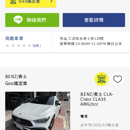
Goo鑑定書
聯絡我們
查看詳情
商義車業
地址:仁武區永新七街128號
營業時間:10:00AM~21:00PM 周日公休
★
★
★
★
★
（0件）
BENZ/賓士
Goo鑑定車
BENZ/賓士 CLA-
Class CLA35
AMG/0cc
電洽
台中市/2021/4.8萬公里