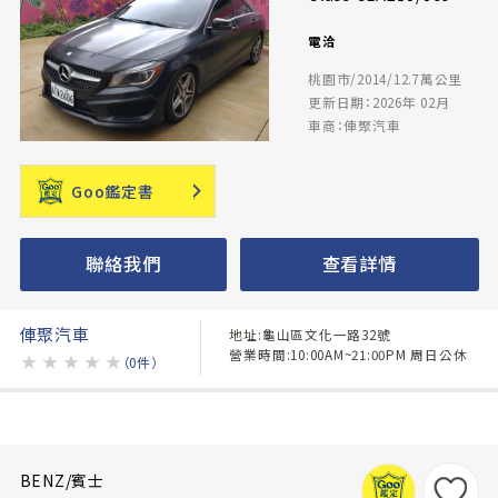
電洽
桃園市/2014/12.7萬公里
更新日期：2026年 02月
車商：俥聚汽車
Goo鑑定書
聯絡我們
查看詳情
俥聚汽車
地址:龜山區文化一路32號
營業時間:10:00AM~21:00PM 周日公休
★
★
★
★
★
（0件）
BENZ/賓士