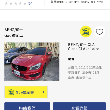
營業時間:10:00AM~21:00PM 周日公休
★
★
★
★
★
（0件）
BENZ/賓士
Goo鑑定車
BENZ/賓士 CLA-
Class CLA250/0cc
電洽
台南市/2015/16.2萬公里
更新日期：2026年 03月
車商：鑫福樂汽車
Goo鑑定書
聯絡我們
查看詳情