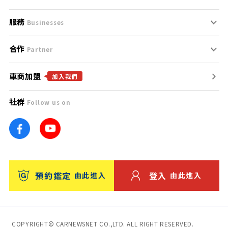
服務
支援中心
服務條款
Businesses
合作
什麼是Goo鑑定？
聯絡我們
免責聲明
Partner
車商加盟
合作夥伴
找好車
隱私權政策
加入我們
社群
Follow us on
廣告合作
找好店
團隊
找海外車
車訊網
消費者評價
台灣優良中古車商大獎
預約鑑定
登入
由此進入
由此進入
保固
收費服務
COPYRIGHT© CARNEWSNET CO.,LTD. ALL RIGHT RESERVED.