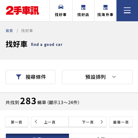
找好車
找好店
找海外車
首頁
找好車
找好車
find a good car
預設排列
搜尋條件
283
共找到
輛車（顯示13〜24件）
第一頁
上一頁
下一頁
最後一頁