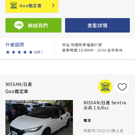
Goo鑑定書
聯絡我們
查看詳情
升睿國際
地址:桃園區幸福路67號
營業時間:10:00AM - 20:00 全年無休
★
★
★
★
★
（0件）
NISSAN/日產
Goo鑑定車
NISSAN/日產 Sentra
尖兵 1.6/0cc
電洽
桃園市/2022/6.5萬公里