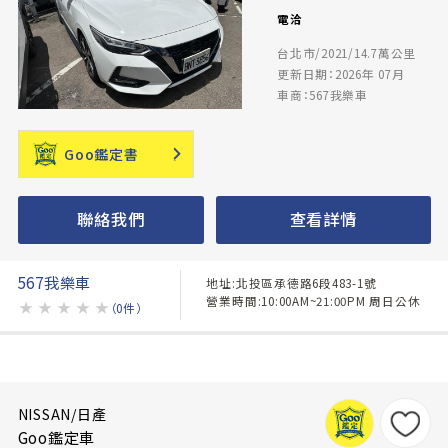
電洽
台北市/2021/14.7萬公里
更新日期：2026年 07月
車商：567我樂車
Goo鑑定書
聯絡我們
查看詳情
567我樂車
地址:北投區承德路6段483-1號
營業時間:10:00AM~21:00PM 周日公休
★
★
★
★
★
（0件）
NISSAN/日產
Goo鑑定車