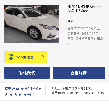
NISSAN/日產 Sentra
尖兵 1.6/0cc
電洽
台北市/2021/2.4萬公里
更新日期：2026年 07月
車商：易得汽車股份有限公
司
Goo鑑定書
聯絡我們
查看詳情
易得汽車股份有限公司
地址:北投區承德路六段333號
營業時間:10:00AM~21:00PM 周日公休
★
★
★
★
★
（0件）