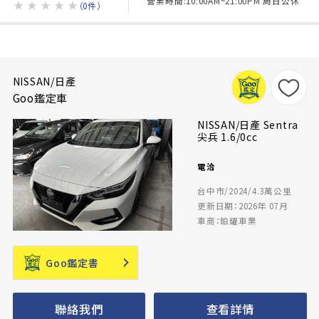
營業時間:10:00AM~21:00PM 周日公休
★
★
★
★
★
（0件）
NISSAN/日產
Goo鑑定車
NISSAN/日產 Sentra
尖兵 1.6/0cc
電洽
台中市/2024/4.3萬公里
更新日期：2026年 07月
車商：鉑耀車業
Goo鑑定書
聯絡我們
查看詳情