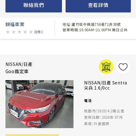
聯絡我們
查看詳情
錦福車業
地址:蘆竹區中興路756巷71弄38號
營業時間:10:00AM~21:00PM 周日公休
★
★
★
★
★
（0件）
NISSAN/日產
Goo鑑定車
NISSAN/日產 Sentra
尖兵 1.6/0cc
電洽
桃園市/2023/4.2萬公里
更新日期：2026年 07月
車商：升睿國際