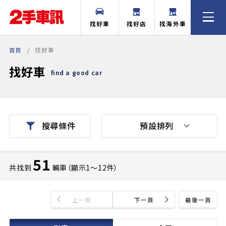
找好車
找好店
找海外車
首頁
找好車
找好車
find a good car
預設排列
搜尋條件
51
共找到
輛車（顯示1〜12件）
上一頁
下一頁
最後一頁