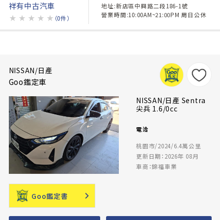
祥有中古汽車
地址:新店區中興路二段186-1號
營業時間:10:00AM~21:00PM 周日公休
★
★
★
★
★
（0件）
NISSAN/日產
Goo鑑定車
NISSAN/日產 Sentra
尖兵 1.6/0cc
電洽
桃園市/2024/6.4萬公里
更新日期：2026年 08月
車商：錦福車業
Goo鑑定書