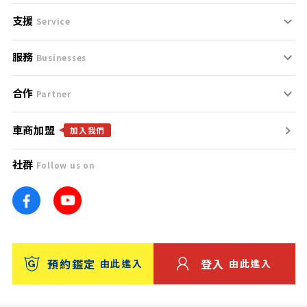
支援
刊登規範
Service
服務
支援中心
服務條款
Businesses
合作
什麼是Goo鑑定？
聯絡我們
免責聲明
Partner
車商加盟
合作夥伴
找好車
隱私權政策
加入我們
社群
Follow us on
廣告合作
找好店
團隊
找海外車
車訊網
消費者評價
台灣優良中古車商大獎
預約鑑定
登入
由此進入
由此進入
保固