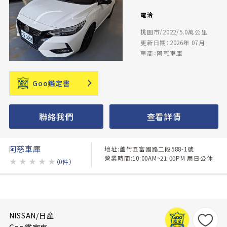
電洽
桃園市/2022/5.0萬公里
更新日期：2026年 07月
車商：阿慈車庫
Goo鑑定書
聯絡我們
查看詳情
阿慈車庫
地址:蘆竹區富國路二段588-1號
營業時間:10:00AM~21:00PM 周日公休
★
★
★
★
★
（0件）
NISSAN/日產
Goo鑑定車