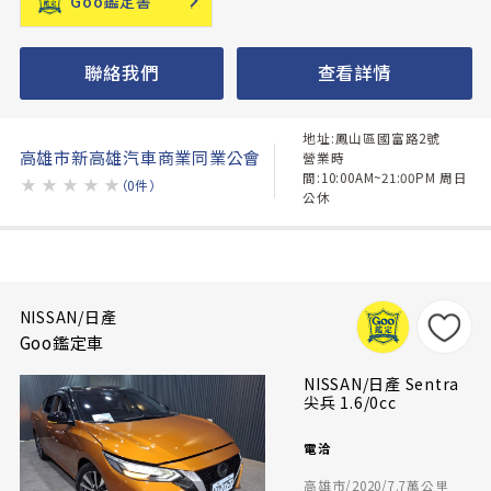
Goo鑑定書
聯絡我們
查看詳情
地址:鳳山區國富路2號
高雄市新高雄汽車商業同業公會
營業時
間:10:00AM~21:00PM 周日
★
★
★
★
★
（0件）
公休
NISSAN/日產
Goo鑑定車
NISSAN/日產 Sentra
尖兵 1.6/0cc
電洽
高雄市/2020/7.7萬公里