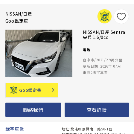
NISSAN/日產
Goo鑑定車
NISSAN/日產 Sentra
尖兵 1.6/0cc
電洽
台中市/2021/2.9萬公里
更新日期：2026年 07月
車商：緣宇車業
Goo鑑定書
聯絡我們
查看詳情
緣宇車業
地址:北屯區景賢南一路50-1號