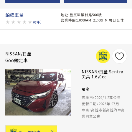
鉑耀車業
地址:豐原區鎌村路566號
營業時間:10:00AM~21:00PM 周日公休
★
★
★
★
★
（0件）
NISSAN/日產
Goo鑑定車
NISSAN/日產 Sentra
尖兵 1.6/0cc
電洽
高雄市/2024/1.2萬公里
更新日期：2026年 07月
車商：高雄市新高雄汽車商
業同業公會