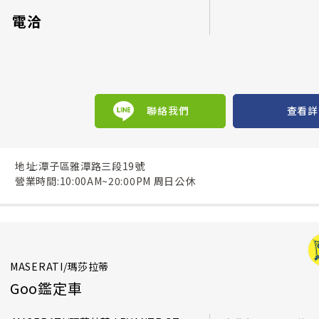
電洽
聯絡我們
查看詳
地址:潭子區雅潭路三段19號
營業時間:10:00AM~20:00PM 周日公休
MASERATI/瑪莎拉蒂
Goo鑑定車