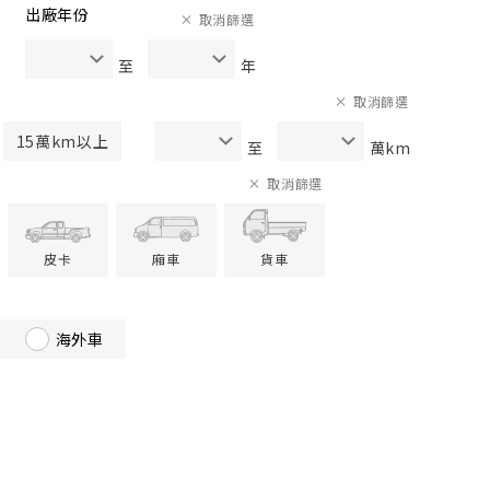
出廠年份
取消篩選
至
年
取消篩選
15萬km以上
至
萬km
取消篩選
皮卡
廂車
貨車
海外車