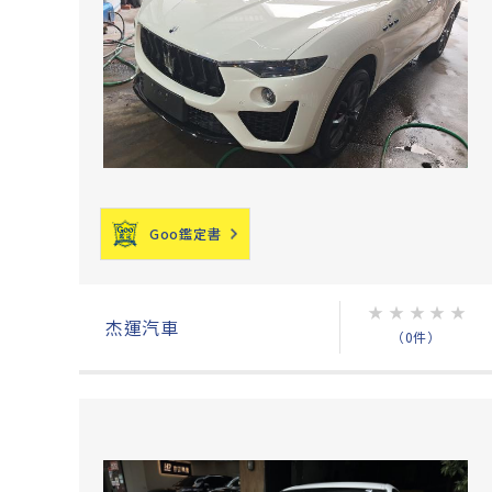
Goo鑑定書
★
★
★
★
★
杰運汽車
（0件）