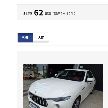
62
共找到
輛車（顯示1〜12件）
列表
大圖