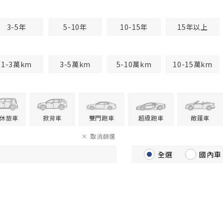
3-5年
5-10年
10-15年
15年以上
1-3萬km
3-5萬km
5-10萬km
10-15萬km
V休旅車
掀背車
雙門跑車
超級跑車
敞篷車
取消篩選
全選
國內車