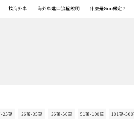
找海外車
海外車進口流程說明
什麼是Goo鑑定？
萬-25萬
26萬-35萬
36萬-50萬
51萬-100萬
101萬-50