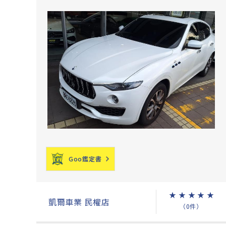
Goo鑑定書
★
★
★
★
★
凱爾車業 民權店
（0件）