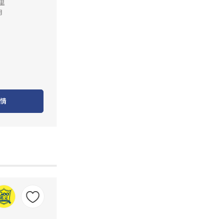
公里
月
情