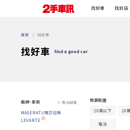
找好車
找好店
首頁
找好車
找好車
find a good car
預算範圍
廠牌・車款
取消篩選
10萬以下
10
MASERATI/瑪莎拉蒂
LEVANTE
電洽