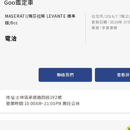
Goo鑑定車
MASERATI/瑪莎拉蒂 LEVANTE 標準
台北市/2016/7.7萬
更新日期：2026年 07
版/0cc
車商：亨東車業
電洽
聯絡我們
查看詳
地址:士林區承德路四段192號
營業時間:10:00AM~21:00PM 周日公休