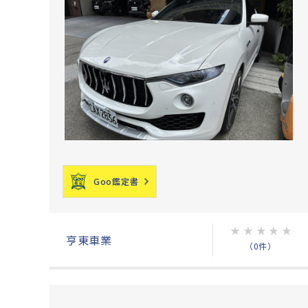
Goo鑑定書
★
★
★
★
★
亨東車業
（0件）