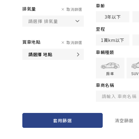
車齢
排氣量
取消篩選
3年以下
里程
1萬km以下
賞車地點
取消篩選
車輛種類
請選擇 地點
房車
SU
車商名稱
套用篩選
清空篩選