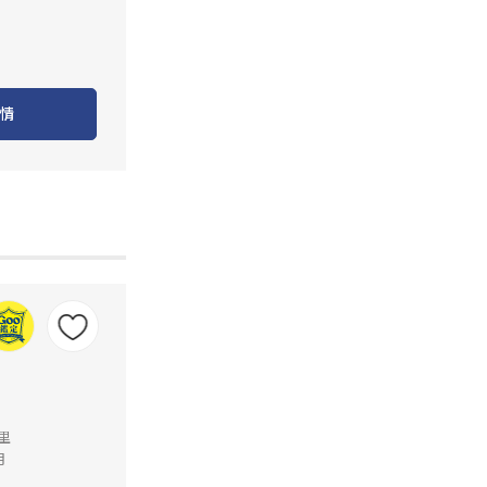
情
公里
月