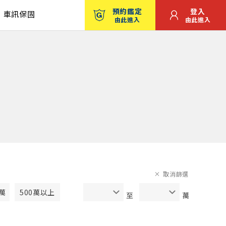
預約鑑定
登入
車訊保固
由此進入
由此進入
取消篩選
0萬
500萬以上
至
萬