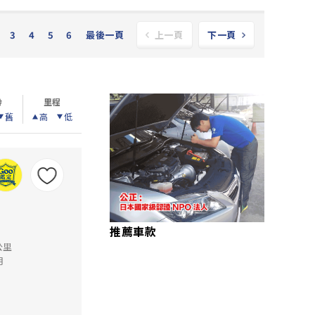
3
4
5
6
最後一頁
上一頁
下一頁
齡
里程
舊
高
低
推薦車款
公里
月