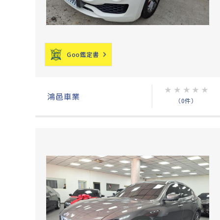
Goo鑑定書
★
★
★
★
★
鴻邑車業
（0件）