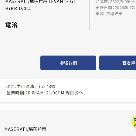
MASERATI/瑪莎拉蒂 LEVANTE GT
台北市/2022/5.0萬
更新日期：2026年 07
HYBRID/0cc
車商：杰運汽車
電洽
聯絡我們
查看詳
地址:中山區濱江街278號
營業時間:10:00AM~21:00PM 周日公休
MASERATI/瑪莎拉蒂