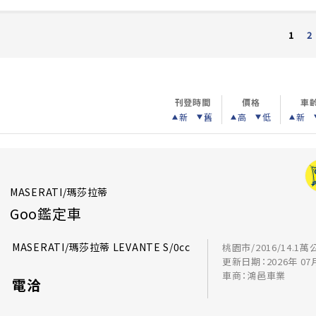
2
1
刊登時間
價格
車
新
舊
高
低
新
MASERATI/瑪莎拉蒂
Goo鑑定車
MASERATI/瑪莎拉蒂 LEVANTE S/0cc
桃園市/2016/14.1萬
更新日期：2026年 07
車商：鴻邑車業
電洽