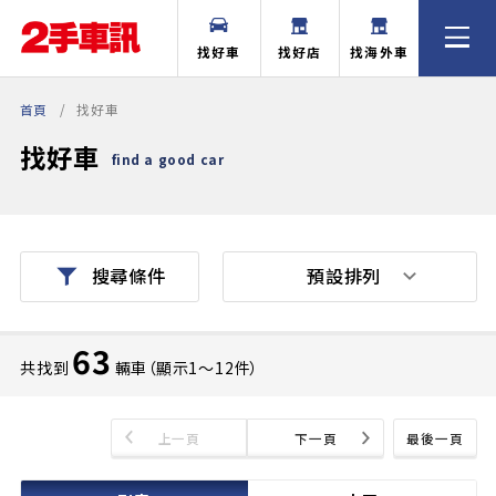
找好車
找好店
找海外車
首頁
找好車
找好車
find a good car
預設排列
搜尋條件
63
共找到
輛車（顯示1〜12件）
上一頁
下一頁
最後一頁