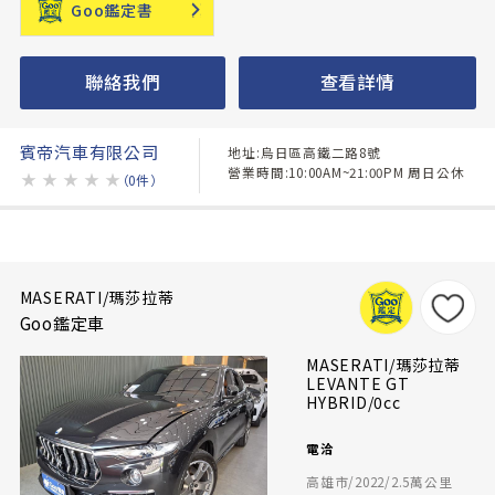
Goo鑑定書
聯絡我們
查看詳情
賓帝汽車有限公司
地址:烏日區高鐵二路8號
營業時間:10:00AM~21:00PM 周日公休
★
★
★
★
★
（0件）
MASERATI/瑪莎拉蒂
Goo鑑定車
MASERATI/瑪莎拉蒂
LEVANTE GT
HYBRID/0cc
電洽
高雄市/2022/2.5萬公里