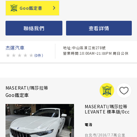
Goo鑑定書
聯絡我們
查看詳情
杰運汽車
地址:中山區濱江街278號
營業時間:10:00AM~21:00PM 周日公休
★
★
★
★
★
（0件）
MASERATI/瑪莎拉蒂
Goo鑑定車
MASERATI/瑪莎拉蒂
LEVANTE 標準版/0cc
電洽
台北市/2016/7.7萬公里