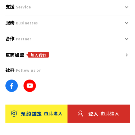
支援
刊登規範
Service
服務
支援中心
服務條款
Businesses
合作
什麼是Goo鑑定？
聯絡我們
免責聲明
Partner
車商加盟
合作夥伴
找好車
隱私權政策
加入我們
社群
Follow us on
廣告合作
找好店
團隊
找海外車
車訊網
消費者評價
台灣優良中古車商大獎
預約鑑定
登入
由此進入
由此進入
保固