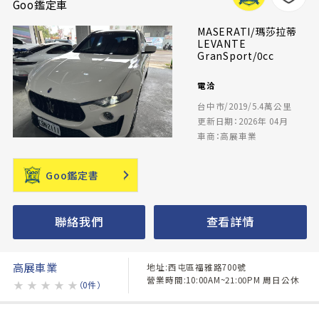
Goo鑑定車
MASERATI/瑪莎拉蒂
LEVANTE
GranSport/0cc
電洽
台中市/2019/5.4萬公里
更新日期：2026年 04月
車商：高展車業
Goo鑑定書
聯絡我們
查看詳情
高展車業
地址:西屯區福雅路700號
營業時間:10:00AM~21:00PM 周日公休
★
★
★
★
★
（0件）