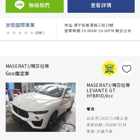
聯絡我們
查看詳情
言恆國際車業
地址:潭子區雅潭路三段19號
營業時間:10:00AM~20:00PM 周日公休
★
★
★
★
★
（0件）
MASERATI/瑪莎拉蒂
Goo鑑定車
MASERATI/瑪莎拉蒂
LEVANTE GT
HYBRID/0cc
電洽
台北市/2022/5.0萬公里
更新日期：2026年 07月
車商：杰運汽車