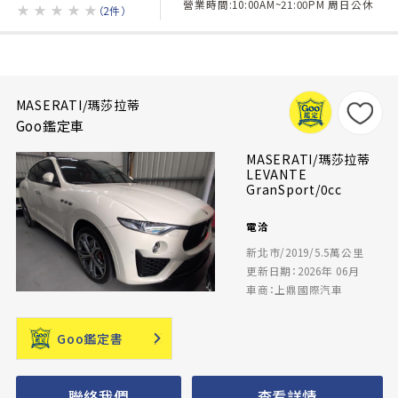
營業時間:10:00AM~21:00PM 周日公休
★
★
★
★
★
（2件）
MASERATI/瑪莎拉蒂
Goo鑑定車
MASERATI/瑪莎拉蒂
LEVANTE
GranSport/0cc
電洽
新北市/2019/5.5萬公里
更新日期：2026年 06月
車商：上鼎國際汽車
Goo鑑定書
聯絡我們
查看詳情