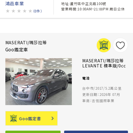
鴻邑車業
地址:蘆竹區中正北路100號
營業時間:10:00AM~21:00PM 周日公休
★
★
★
★
★
（0件）
MASERATI/瑪莎拉蒂
Goo鑑定車
MASERATI/瑪莎拉蒂
LEVANTE 標準版/0cc
電洽
台中市/2017/5.2萬公里
更新日期：2026年 07月
車商：言恆國際車業
Goo鑑定書