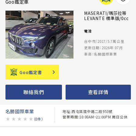
Goo鑑定車
MASERATI/瑪莎拉蒂
LEVANTE 標準版/0cc
電洽
台中市/2017/5.7萬公里
更新日期：2026年 07月
車商：名勝國際車業
Goo鑑定書
聯絡我們
查看詳情
名勝國際車業
地址:西屯區環中路二段953號
營業時間:10:00AM~21:00PM 周日公休
★
★
★
★
★
（0件）