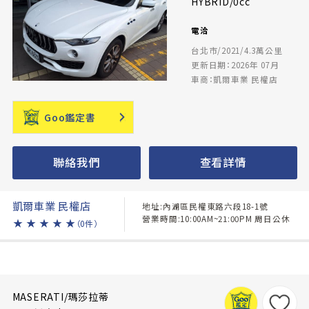
HYBRID/0cc
電洽
台北市/2021/4.3萬公里
更新日期：2026年 07月
車商：凱爾車業 民權店
Goo鑑定書
聯絡我們
查看詳情
凱爾車業 民權店
地址:內湖區民權東路六段18-1號
營業時間:10:00AM~21:00PM 周日公休
★
★
★
★
★
（0件）
MASERATI/瑪莎拉蒂