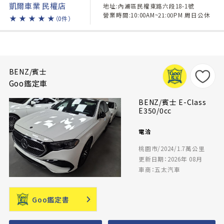
凱爾車業 民權店
地址:內湖區民權東路六段18-1號
營業時間:10:00AM~21:00PM 周日公休
★
★
★
★
★
（0件）
BENZ/賓士
Goo鑑定車
BENZ/賓士 E-Class
E350/0cc
電洽
桃園市/2024/1.7萬公里
更新日期：2026年 08月
車商：五太汽車
Goo鑑定書