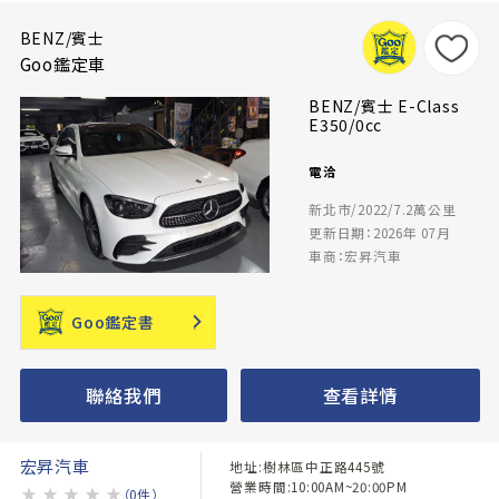
BENZ/賓士
Goo鑑定車
BENZ/賓士 E-Class
E350/0cc
電洽
新北市/2022/7.2萬公里
更新日期：2026年 07月
車商：宏昇汽車
Goo鑑定書
聯絡我們
查看詳情
宏昇汽車
地址:樹林區中正路445號
營業時間:10:00AM~20:00PM
★
★
★
★
★
（0件）