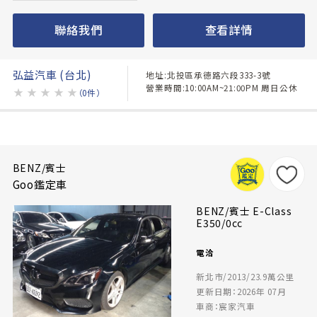
聯絡我們
查看詳情
弘益汽車 (台北)
地址:北投區承德路六段333-3號
營業時間:10:00AM~21:00PM 周日公休
★
★
★
★
★
（0件）
BENZ/賓士
Goo鑑定車
BENZ/賓士 E-Class
E350/0cc
電洽
新北市/2013/23.9萬公里
更新日期：2026年 07月
車商：宸家汽車