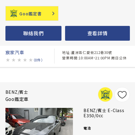
Goo鑑定書
聯絡我們
查看詳情
宸家汽車
地址:蘆洲區仁愛街212巷30號
營業時間:10:00AM~21:00PM 周日公休
★
★
★
★
★
（0件）
BENZ/賓士
Goo鑑定車
BENZ/賓士 E-Class
E350/0cc
電洽