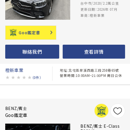
台中市/2020/2.2萬公里
更新日期：2026年 07月
車商：橙新車業
Goo鑑定書
聯絡我們
查看詳情
橙新車業
地址:北屯區旱溪西路三段258巷65號
營業時間:10:00AM~21:00PM 周日公休
★
★
★
★
★
（0件）
BENZ/賓士
Goo鑑定車
BENZ/賓士 E-Class