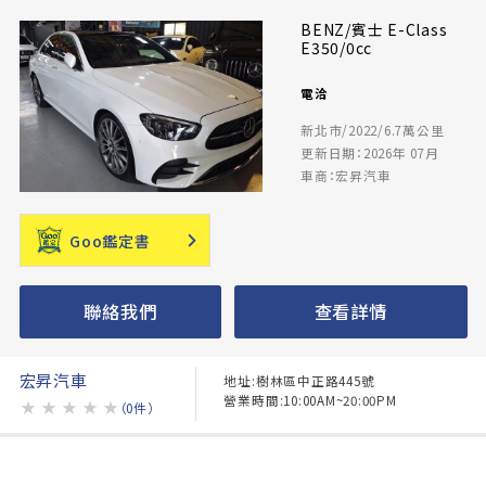
BENZ/賓士 E-Class
E350/0cc
電洽
新北市/2022/6.7萬公里
更新日期：2026年 07月
車商：宏昇汽車
Goo鑑定書
聯絡我們
查看詳情
宏昇汽車
地址:樹林區中正路445號
營業時間:10:00AM~20:00PM
★
★
★
★
★
（0件）