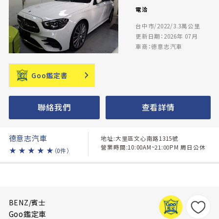
電洽
台中市/2022/3.3萬公里
更新日期：2026年 07月
車商：德意志汽車
Goo鑑定書
聯絡我們
查看詳情
德意志汽車
地址:大里區文心南路1315號
營業時間:10:00AM~21:00PM 周日公休
★
★
★
★
★
（0件）
BENZ/賓士
Goo鑑定車