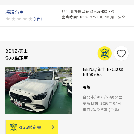
鴻揚汽車
地址:北投區承德路六段483-3號
營業時間:10:00AM~21:00PM 周日公休
★
★
★
★
★
（0件）
BENZ/賓士
Goo鑑定車
BENZ/賓士 E-Class
E350/0cc
電洽
台北市/2021/5.8萬公里
更新日期：2026年 07月
車商：弘益汽車 (台北)
Goo鑑定書