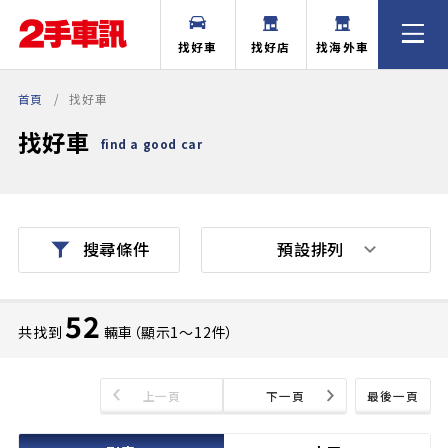
找好車
找好店
找海外車
首頁
找好車
找好車
find a good car
預設排列
搜尋條件
52
共找到
輛車（顯示1〜12件）
上一頁
下一頁
最後一頁