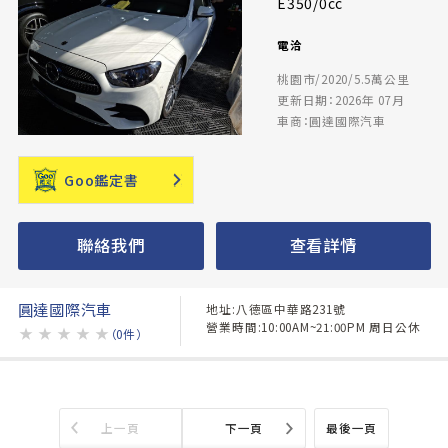
E350/0cc
電洽
桃園市/2020/5.5萬公里
更新日期：2026年 07月
車商：圓達國際汽車
Goo鑑定書
聯絡我們
查看詳情
圓達國際汽車
地址:八德區中華路231號
營業時間:10:00AM~21:00PM 周日公休
★
★
★
★
★
（0件）
上一頁
下一頁
最後一頁