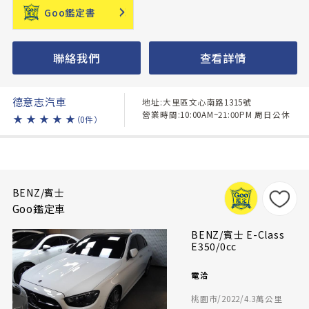
Goo鑑定書
聯絡我們
查看詳情
德意志汽車
地址:大里區文心南路1315號
營業時間:10:00AM~21:00PM 周日公休
★
★
★
★
★
（0件）
BENZ/賓士
Goo鑑定車
BENZ/賓士 E-Class
E350/0cc
電洽
桃園市/2022/4.3萬公里