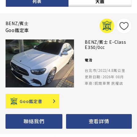
列表
大圖
BENZ/賓士
Goo鑑定車
BENZ/賓士 E-Class
E350/0cc
電洽
台北市/2022/4.8萬公里
更新日期：2026年 08月
車商：凱爾車業 民權店
Goo鑑定書
聯絡我們
查看詳情