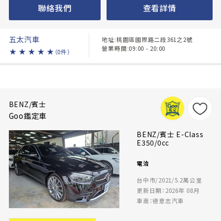
聯絡我們
查看詳情
五太汽車
地址:桃園區國際路二段361之2號
營業時間:09:00 - 20:00
★
★
★
★
★
（0件）
BENZ/賓士
Goo鑑定車
BENZ/賓士 E-Class
E350/0cc
電洽
台中市/2021/5.2萬公里
更新日期：2026年 08月
車商：德意志汽車