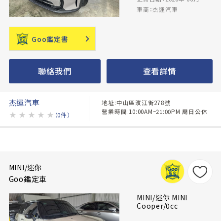
車商：杰運汽車
Goo鑑定書
聯絡我們
查看詳情
杰運汽車
地址:中山區濱江街278號
營業時間:10:00AM~21:00PM 周日公休
★
★
★
★
★
（0件）
MINI/迷你
Goo鑑定車
MINI/迷你 MINI
Cooper/0cc