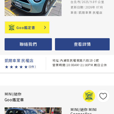
台北市/2025/9.8千公里
更新日期：2026年 07月
車商：凱爾車業 民權店
Goo鑑定書
聯絡我們
查看詳情
凱爾車業 民權店
地址:內湖區民權東路六段18-1號
營業時間:10:00AM~21:00PM 周日公休
★
★
★
★
★
（0件）
MINI/迷你
Goo鑑定車
MINI/迷你 MINI
Cooper/0cc