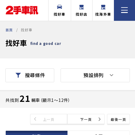
找好車
找好店
找海外車
首頁
找好車
找好車
find a good car
預設排列
搜尋條件
21
共找到
輛車（顯示1〜12件）
上一頁
下一頁
最後一頁