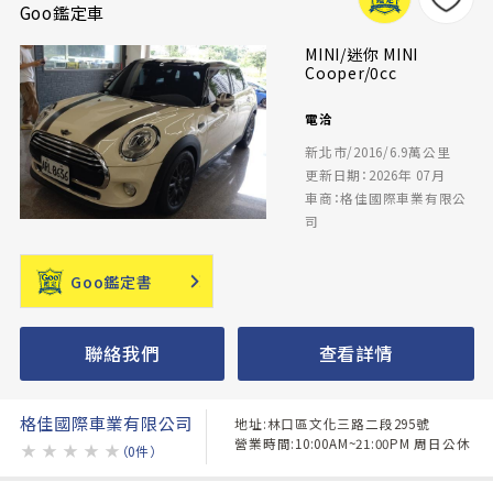
Goo鑑定車
MINI/迷你 MINI
Cooper/0cc
電洽
新北市/2016/6.9萬公里
更新日期：2026年 07月
車商：格佳國際車業有限公
司
Goo鑑定書
聯絡我們
查看詳情
格佳國際車業有限公司
地址:林口區文化三路二段295號
營業時間:10:00AM~21:00PM 周日公休
★
★
★
★
★
（0件）