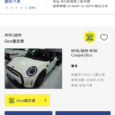
慶政汽車
地址:林口區南勢二街98號
營業時間:10:00AM~21:00PM 周日公休
★
★
★
★
★
（0件）
MINI/迷你
Goo鑑定車
MINI/迷你 MINI
Cooper/0cc
電洽
桃園市/2021/1.2萬公里
更新日期：2026年 07月
車商：冠全汽車
Goo鑑定書