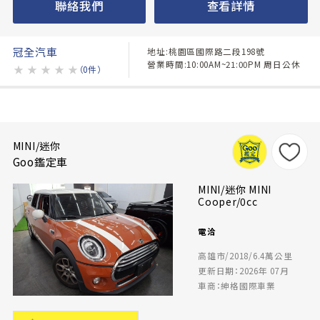
聯絡我們
查看詳情
冠全汽車
地址:桃園區國際路二段198號
營業時間:10:00AM~21:00PM 周日公休
★
★
★
★
★
（0件）
MINI/迷你
Goo鑑定車
MINI/迷你 MINI
Cooper/0cc
電洽
高雄市/2018/6.4萬公里
更新日期：2026年 07月
車商：紳格國際車業