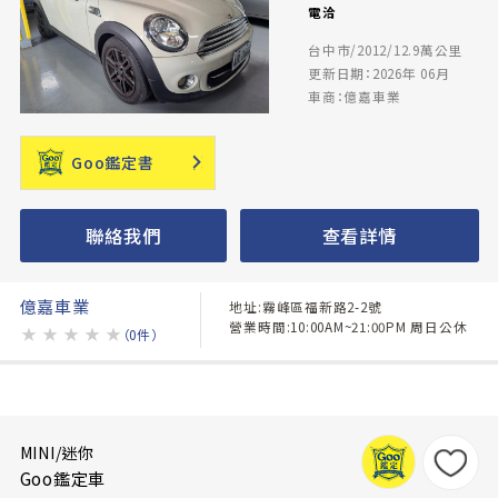
電洽
台中市/2012/12.9萬公里
更新日期：2026年 06月
車商：億嘉車業
Goo鑑定書
聯絡我們
查看詳情
億嘉車業
地址:霧峰區福新路2-2號
營業時間:10:00AM~21:00PM 周日公休
★
★
★
★
★
（0件）
MINI/迷你
Goo鑑定車