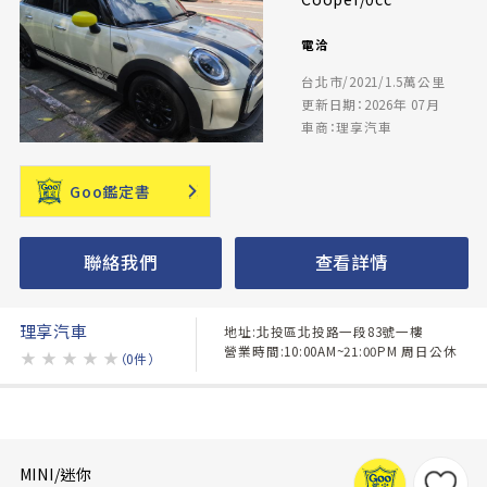
電洽
台北市/2021/1.5萬公里
更新日期：2026年 07月
車商：理享汽車
Goo鑑定書
聯絡我們
查看詳情
理享汽車
地址:北投區北投路一段83號一樓
營業時間:10:00AM~21:00PM 周日公休
★
★
★
★
★
（0件）
MINI/迷你