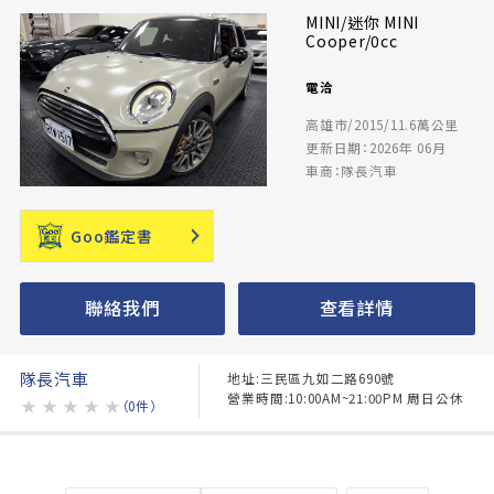
MINI/迷你 MINI
Cooper/0cc
電洽
高雄市/2015/11.6萬公里
更新日期：2026年 06月
車商：隊長汽車
Goo鑑定書
聯絡我們
查看詳情
隊長汽車
地址:三民區九如二路690號
營業時間:10:00AM~21:00PM 周日公休
★
★
★
★
★
（0件）