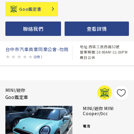
Goo鑑定書
聯絡我們
查看詳情
地址:西區三民西路52號
台中市汽車商業同業公會-勿用
營業時間:10:00AM~21:00PM
★
★
★
★
★
（0件）
周日公休
MINI/迷你
Goo鑑定車
MINI/迷你 MINI
Cooper/0cc
電洽