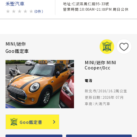
禾聖汽車
地址:仁武區鳳仁路95-33號
營業時間:10:00AM~21:00PM 周日公休
★
★
★
★
★
（0件）
MINI/迷你
Goo鑑定車
MINI/迷你 MINI
Cooper/0cc
電洽
新北市/2016/16.2萬公里
更新日期：2026年 07月
車商：大鴻汽車
Goo鑑定書