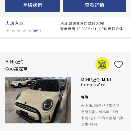
聯絡我們
查看詳情
大鴻汽車
地址:蘆洲區三民路86之2號
營業時間:10:00AM~21:00PM 周日公休
★
★
★
★
★
（0件）
MINI/迷你
Goo鑑定車
MINI/迷你 MINI
Cooper/0cc
電洽
台中市/2021/5.6萬公里
更新日期：2026年 07月
車商：台中市汽車商業同業
公會-勿用