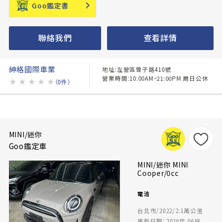
Goo鑑定書
聯絡我們
查看詳情
紳格國際車業
地址:左營區曾子路410號
營業時間:10:00AM~21:00PM 周日公休
★
★
★
★
★
（0件）
MINI/迷你
Goo鑑定車
MINI/迷你 MINI
Cooper/0cc
電洽
台北市/2022/2.1萬公里
更新日期：2026年 06月