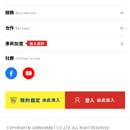
服務
支援中心
服務條款
Businesses
合作
什麼是Goo鑑定？
聯絡我們
免責聲明
Partner
車商加盟
合作夥伴
找好車
隱私權政策
加入我們
社群
Follow us on
廣告合作
找好店
團隊
找海外車
車訊網
消費者評價
台灣優良中古車商大獎
預約鑑定
登入
由此進入
由此進入
保固
收費服務
COPYRIGHT© CARNEWSNET CO.,LTD. ALL RIGHT RESERVED.