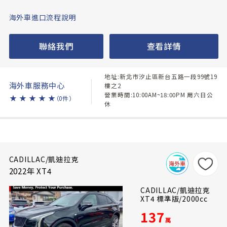
海外車進口流程說明
聯絡我們
查看詳情
地址:新北市汐止區新台五路一段99號19
海外車服務中心
樓之2
營業時間:10:00AM~18:00PM 周六日公
★
★
★
★
★
（0件）
休
CADILLAC/凱迪拉克
2022年 XT4
CADILLAC/凱迪拉克
XT4 標準版/2000cc
137
萬