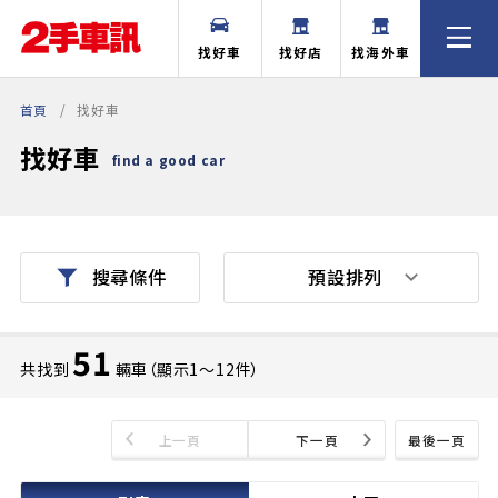
找好車
找好店
找海外車
首頁
找好車
找好車
find a good car
預設排列
搜尋條件
51
共找到
輛車（顯示1〜12件）
上一頁
下一頁
最後一頁