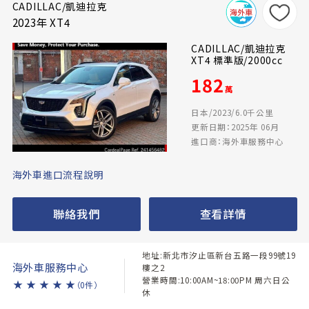
CADILLAC/凱迪拉克
2023年 XT4
CADILLAC/凱迪拉克
XT4 標準版/2000cc
182
萬
日本/2023/6.0千公里
更新日期：2025年 06月
進口商：海外車服務中心
海外車進口流程說明
聯絡我們
查看詳情
地址:新北市汐止區新台五路一段99號19
海外車服務中心
樓之2
營業時間:10:00AM~18:00PM 周六日公
★
★
★
★
★
（0件）
休