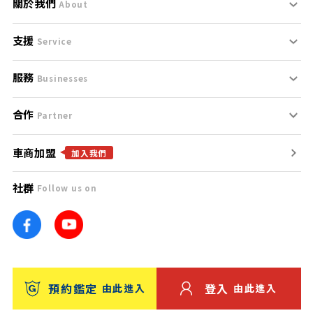
關於我們
About
支援
刊登規範
Service
服務
支援中心
服務條款
Businesses
合作
什麼是Goo鑑定？
聯絡我們
免責聲明
Partner
車商加盟
合作夥伴
找好車
隱私權政策
加入我們
社群
Follow us on
廣告合作
找好店
團隊
找海外車
車訊網
消費者評價
台灣優良中古車商大獎
預約鑑定
登入
由此進入
由此進入
保固