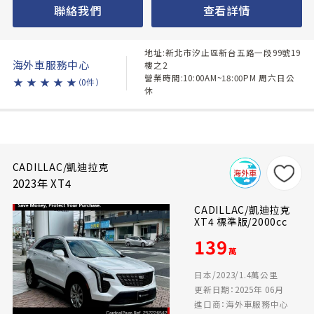
聯絡我們
查看詳情
地址:新北市汐止區新台五路一段99號19
海外車服務中心
樓之2
營業時間:10:00AM~18:00PM 周六日公
★
★
★
★
★
（0件）
休
CADILLAC/凱迪拉克
2023年 XT4
CADILLAC/凱迪拉克
XT4 標準版/2000cc
139
萬
日本/2023/1.4萬公里
更新日期：2025年 06月
進口商：海外車服務中心