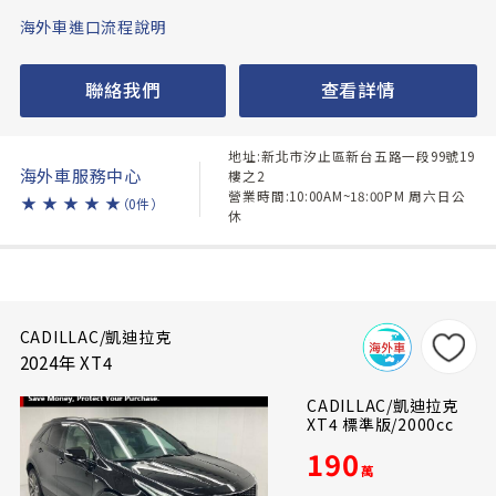
海外車進口流程說明
聯絡我們
查看詳情
地址:新北市汐止區新台五路一段99號19
海外車服務中心
樓之2
營業時間:10:00AM~18:00PM 周六日公
★
★
★
★
★
（0件）
休
CADILLAC/凱迪拉克
2024年 XT4
CADILLAC/凱迪拉克
XT4 標準版/2000cc
190
萬