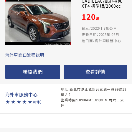
CADILLAC/凱迪拉克
XT4 標準版/2000cc
120
萬
日本/2022/1.7萬公里
更新日期：2025年 06月
進口商：海外車服務中心
海外車進口流程說明
聯絡我們
查看詳情
地址:新北市汐止區新台五路一段99號19
海外車服務中心
樓之2
營業時間:10:00AM~18:00PM 周六日公
★
★
★
★
★
（0件）
休