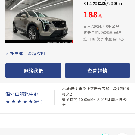
XT4 標準版/2000cc
188
萬
日本/2024/4.0千公里
更新日期：2025年 06月
進口商：海外車服務中心
海外車進口流程說明
聯絡我們
查看詳情
地址:新北市汐止區新台五路一段99號19
海外車服務中心
樓之2
營業時間:10:00AM~18:00PM 周六日公
★
★
★
★
★
（0件）
休