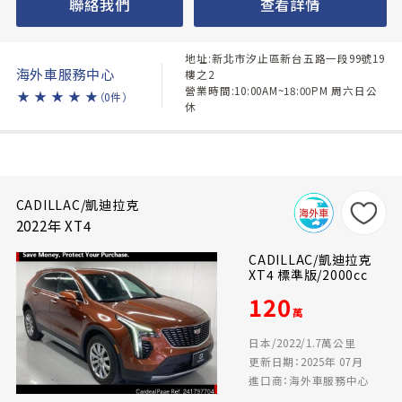
聯絡我們
查看詳情
地址:新北市汐止區新台五路一段99號19
海外車服務中心
樓之2
營業時間:10:00AM~18:00PM 周六日公
★
★
★
★
★
（0件）
休
CADILLAC/凱迪拉克
2022年 XT4
CADILLAC/凱迪拉克
XT4 標準版/2000cc
120
萬
日本/2022/1.7萬公里
更新日期：2025年 07月
進口商：海外車服務中心