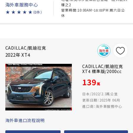
海外車服務中心
樓之2
營業時間:10:00AM~18:00PM 周六日公
★
★
★
★
★
（0件）
休
CADILLAC/凱迪拉克
2022年 XT4
CADILLAC/凱迪拉克
XT4 標準版/2000cc
139
萬
日本/2022/2.3萬公里
更新日期：2025年 06月
進口商：海外車服務中心
海外車進口流程說明