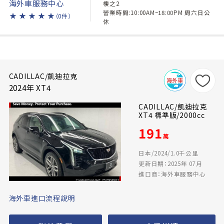
海外車服務中心
樓之2
營業時間:10:00AM~18:00PM 周六日公
★
★
★
★
★
（0件）
休
CADILLAC/凱迪拉克
2024年 XT4
CADILLAC/凱迪拉克
XT4 標準版/2000cc
191
萬
日本/2024/1.0千公里
更新日期：2025年 07月
進口商：海外車服務中心
海外車進口流程說明