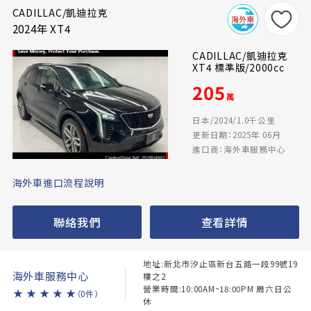
CADILLAC/凱迪拉克
2024年 XT4
CADILLAC/凱迪拉克
XT4 標準版/2000cc
205
萬
日本/2024/1.0千公里
更新日期：2025年 06月
進口商：海外車服務中心
海外車進口流程說明
聯絡我們
查看詳情
地址:新北市汐止區新台五路一段99號19
海外車服務中心
樓之2
營業時間:10:00AM~18:00PM 周六日公
★
★
★
★
★
（0件）
休