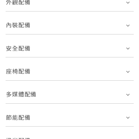
外觀配備
電動天窗
輪圈規格
內裝配備
感應式雨刷
後視鏡電動折疊
多功能方向盤
多功能資訊幕
安全配備
後視鏡方向指示燈
環景影像系統
Keyless免匙系統
前座正面氣囊
後座側面氣囊
座椅配備
恆溫空調
後座出風口
胎壓偵測
兒童安全椅固定裝置
座椅材質
多媒體配備
ABS防鎖死
上坡起步輔助
皮椅
絨布
車道偏離警示
定速系統
其它
外部音源接入
多媒體系統
節能配備
自動停車系統
盲點偵測系統
前座座椅調整
藍牙通訊
電腦導航
引擎啟閉系統