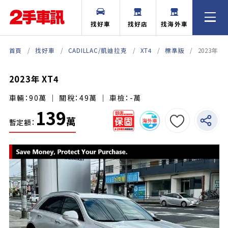
找好車
找好店
找海外車
首頁
找好車
CADILLAC/凱迪拉克
XT4
標準版
2023年 XT
2023年 XT4
車輛：90萬 ｜ 關稅：49萬 ｜ 車檢：-萬
139
萬
暫定額：