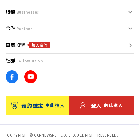
服務
支援中心
服務條款
Businesses
合作
什麼是Goo鑑定？
聯絡我們
免責聲明
Partner
車商加盟
合作夥伴
找好車
隱私權政策
加入我們
社群
Follow us on
廣告合作
找好店
團隊
找海外車
車訊網
消費者評價
台灣優良中古車商大獎
預約鑑定
登入
由此進入
由此進入
保固
收費服務
COPYRIGHT© CARNEWSNET CO.,LTD. ALL RIGHT RESERVED.