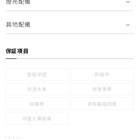
燈光配備
手動
電動
倒車雷達
倒車顯影系統
防盜系統
座椅記憶功能
感應頭燈
自適應遠近光
其他配備
無
有
日行燈
渦輪增壓
後座分離式傾倒
保証項目
頭燈光源
無
有
鹵素燈
HID
里程保證
原鈑件
LED
非泡水車
非營業車
非贓車
非失竊尋回車
非重大事故車