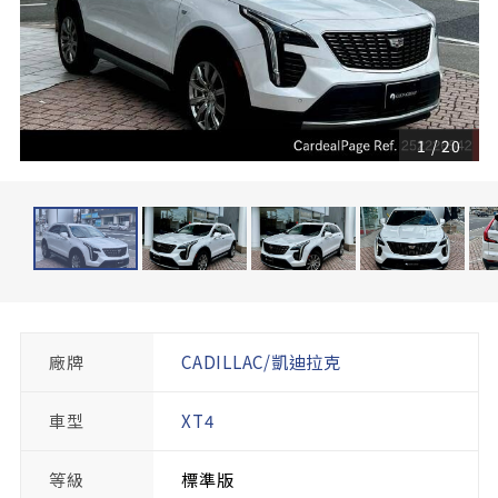
1
/
20
廠牌
CADILLAC/凱迪拉克
車型
XT4
等級
標準版