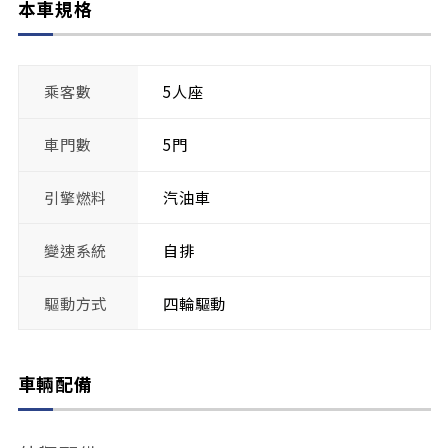
本車規格
乘客數
5人座
車門數
5門
引擎燃料
汽油車
變速系統
自排
驅動方式
四輪驅動
車輛配備