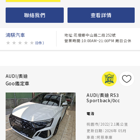
聯絡我們
查看詳情
鴻騏汽車
地址:花壇鄉中山路二段252號
營業時間:10:00AM~21:00PM 周日公休
★
★
★
★
★
（0件）
AUDI/奧迪
Goo鑑定車
AUDI/奧迪 RS3
Sportback/0cc
電洽
桃園市/2022/2.1萬公里
更新日期：2026年 05月
車商：阿慈車庫