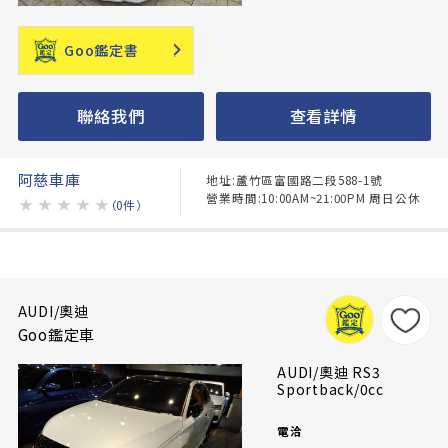
Goo鑑定書
聯絡我們
查看詳情
阿慈車庫
地址:蘆竹區富國路二段588-1號
營業時間:10:00AM~21:00PM 周日公休
★
★
★
★
★
（0件）
AUDI/奧迪
Goo鑑定車
AUDI/奧迪 RS3
Sportback/0cc
電洽