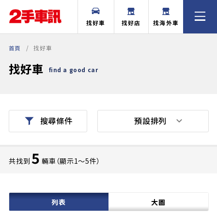
找好車
找好店
找海外車
首頁
找好車
找好車
find a good car
預設排列
搜尋條件
5
共找到
輛車（顯示1〜5件）
列表
大圖