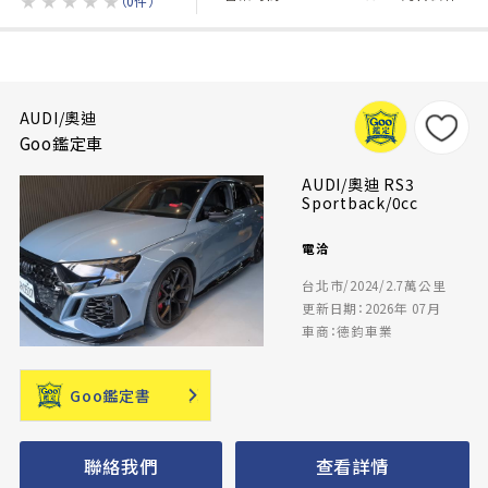
★
★
★
★
★
（0件）
AUDI/奧迪
Goo鑑定車
AUDI/奧迪 RS3
Sportback/0cc
電洽
台北市/2024/2.7萬公里
更新日期：2026年 07月
車商：德鈞車業
Goo鑑定書
聯絡我們
查看詳情