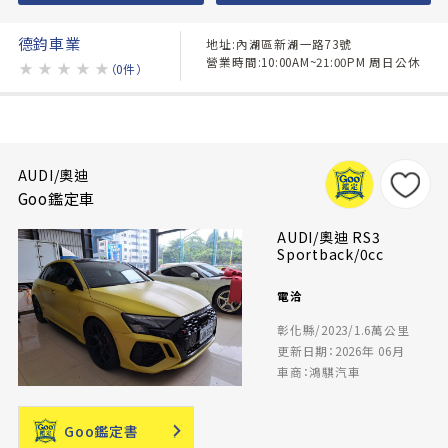
德鈞車業
地址:內湖區新湖一路73號
營業時間:10:00AM~21:00PM 周日公休
★
★
★
★
★
（0件）
AUDI/奧迪
Goo鑑定車
AUDI/奧迪 RS3
Sportback/0cc
電洽
彰化縣/2023/1.6萬公里
更新日期：2026年 06月
車商：鴻騏汽車
Goo鑑定書