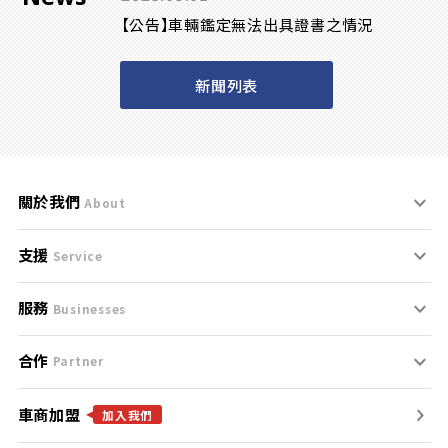
【公告】車輛鑑定無法出具證書之情況
新聞列表
關於我們
About
支援
刊登規範
Service
服務
支援中心
服務條款
Businesses
合作
什麼是Goo鑑定？
聯絡我們
免責聲明
Partner
車商加盟
合作夥伴
找好車
隱私權政策
加入我們