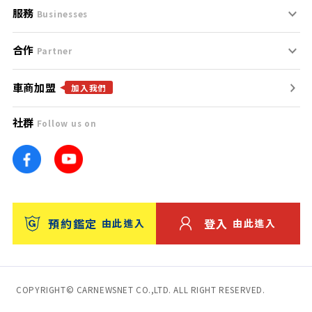
服務
支援中心
服務條款
Businesses
合作
什麼是Goo鑑定？
聯絡我們
免責聲明
Partner
車商加盟
合作夥伴
找好車
隱私權政策
加入我們
社群
Follow us on
廣告合作
找好店
團隊
找海外車
車訊網
消費者評價
台灣優良中古車商大獎
預約鑑定
登入
由此進入
由此進入
保固
收費服務
COPYRIGHT© CARNEWSNET CO.,LTD. ALL RIGHT RESERVED.