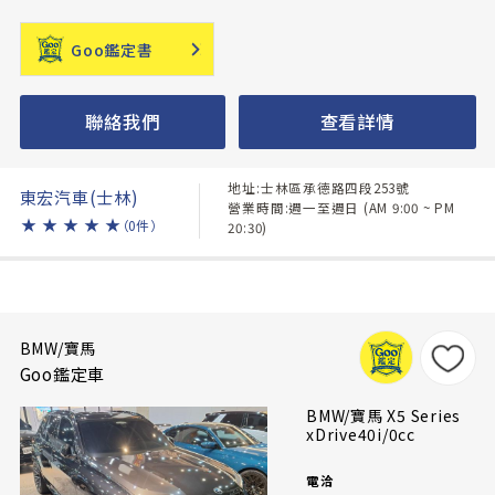
Goo鑑定書
聯絡我們
查看詳情
地址:士林區承德路四段253號
東宏汽車(士林)
營業時間:週一至週日 (AM 9:00 ~ PM
★
★
★
★
★
（0件）
20:30)
BMW/寶馬
Goo鑑定車
BMW/寶馬 X5 Series
xDrive40i/0cc
電洽