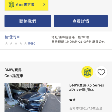
Goo鑑定書
聯絡我們
查看詳情
捷恒汽車
地址:東區經國路一段289號
營業時間:10:00AM~21:00PM 周日公休
★
★
★
★
★
（0件）
BMW/寶馬
Goo鑑定車
BMW/寶馬 X5 Series
xDrive40i/0cc
電洽
台南市/2021/7.9萬公里