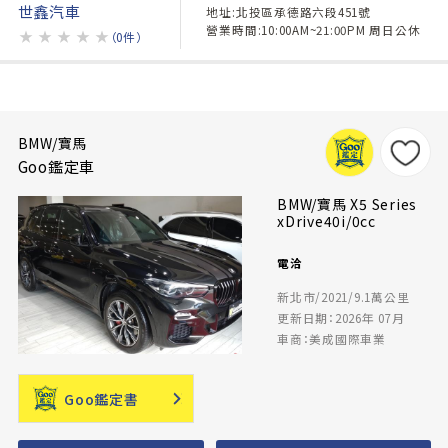
世鑫汽車
地址:北投區承德路六段451號
營業時間:10:00AM~21:00PM 周日公休
★
★
★
★
★
（0件）
BMW/寶馬
Goo鑑定車
BMW/寶馬 X5 Series
xDrive40i/0cc
電洽
新北市/2021/9.1萬公里
更新日期：2026年 07月
車商：美成國際車業
Goo鑑定書