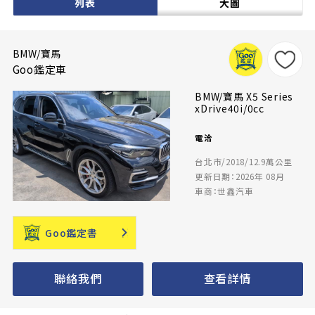
列表
大圖
BMW/寶馬
Goo鑑定車
BMW/寶馬 X5 Series
xDrive40i/0cc
電洽
台北市/2018/12.9萬公里
更新日期：2026年 08月
車商：世鑫汽車
Goo鑑定書
聯絡我們
查看詳情