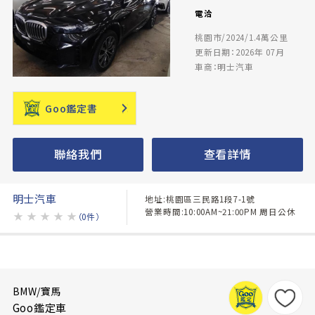
電洽
桃園市/2024/1.4萬公里
更新日期：2026年 07月
車商：明士汽車
Goo鑑定書
聯絡我們
查看詳情
明士汽車
地址:桃園區三民路1段7-1號
營業時間:10:00AM~21:00PM 周日公休
★
★
★
★
★
（0件）
BMW/寶馬
Goo鑑定車