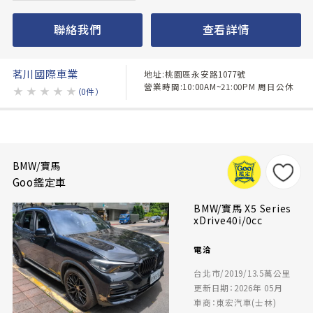
聯絡我們
查看詳情
茗川國際車業
地址:桃園區永安路1077號
營業時間:10:00AM~21:00PM 周日公休
★
★
★
★
★
（0件）
BMW/寶馬
Goo鑑定車
BMW/寶馬 X5 Series
xDrive40i/0cc
電洽
台北市/2019/13.5萬公里
更新日期：2026年 05月
車商：東宏汽車(士林)