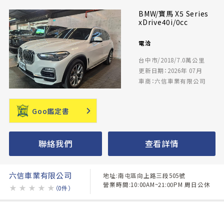
BMW/寶馬 X5 Series
xDrive40i/0cc
電洽
台中市/2018/7.0萬公里
更新日期：2026年 07月
車商：六信車業有限公司
Goo鑑定書
聯絡我們
查看詳情
六信車業有限公司
地址:南屯區向上路三段505號
營業時間:10:00AM~21:00PM 周日公休
★
★
★
★
★
（0件）