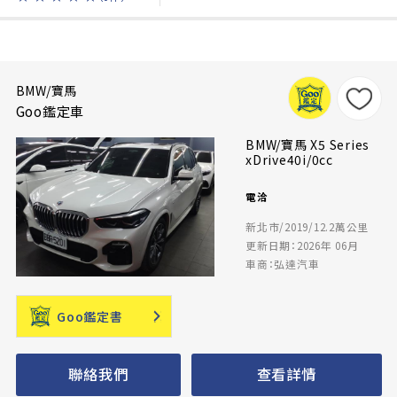
BMW/寶馬
Goo鑑定車
BMW/寶馬 X5 Series
xDrive40i/0cc
電洽
新北市/2019/12.2萬公里
更新日期：2026年 06月
車商：弘達汽車
Goo鑑定書
聯絡我們
查看詳情