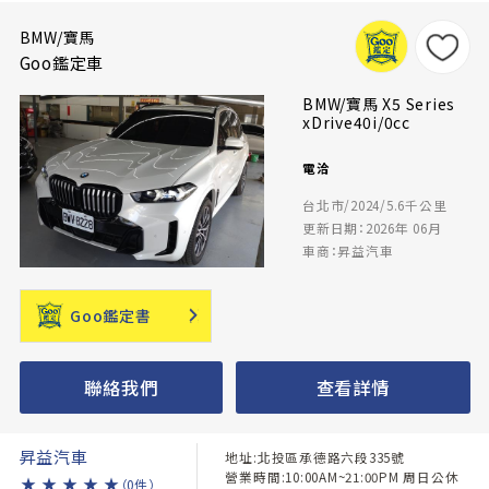
BMW/寶馬
Goo鑑定車
BMW/寶馬 X5 Series
xDrive40i/0cc
電洽
台北市/2024/5.6千公里
更新日期：2026年 06月
車商：昇益汽車
Goo鑑定書
聯絡我們
查看詳情
昇益汽車
地址:北投區承德路六段335號
營業時間:10:00AM~21:00PM 周日公休
★
★
★
★
★
（0件）