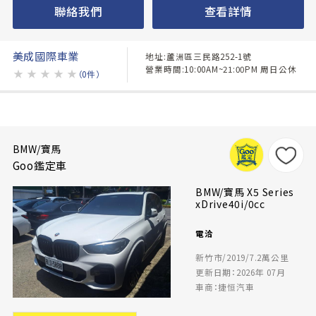
聯絡我們
查看詳情
美成國際車業
地址:蘆洲區三民路252-1號
營業時間:10:00AM~21:00PM 周日公休
★
★
★
★
★
（0件）
BMW/寶馬
Goo鑑定車
BMW/寶馬 X5 Series
xDrive40i/0cc
電洽
新竹市/2019/7.2萬公里
更新日期：2026年 07月
車商：捷恒汽車