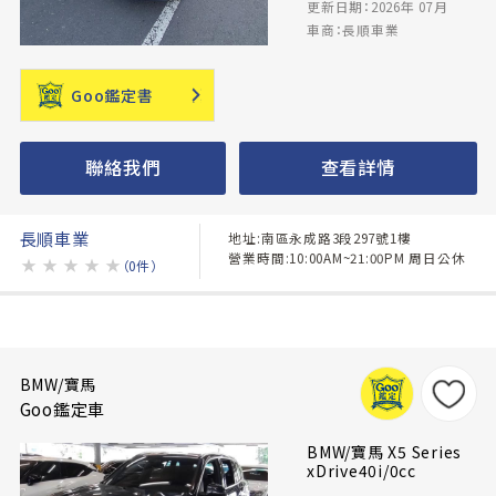
更新日期：2026年 07月
車商：長順車業
Goo鑑定書
聯絡我們
查看詳情
長順車業
地址:南區永成路3段297號1樓
營業時間:10:00AM~21:00PM 周日公休
★
★
★
★
★
（0件）
BMW/寶馬
Goo鑑定車
BMW/寶馬 X5 Series
xDrive40i/0cc