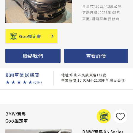
台北市/2021/7.3萬公里
更新日期：2026年 05月
車商：凱爾車業 民族店
Goo鑑定書
聯絡我們
查看詳情
凱爾車業 民族店
地址:中山區民族東路177號
營業時間:10:00AM~21:00PM 周日公休
★
★
★
★
★
（0件）
BMW/寶馬
Goo鑑定車
BMW/寶馬 X5 Series