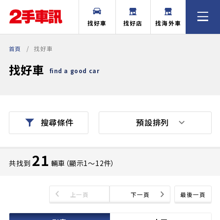
找好車
找好店
找海外車
首頁
找好車
找好車
find a good car
預設排列
搜尋條件
21
共找到
輛車（顯示1〜12件）
上一頁
下一頁
最後一頁