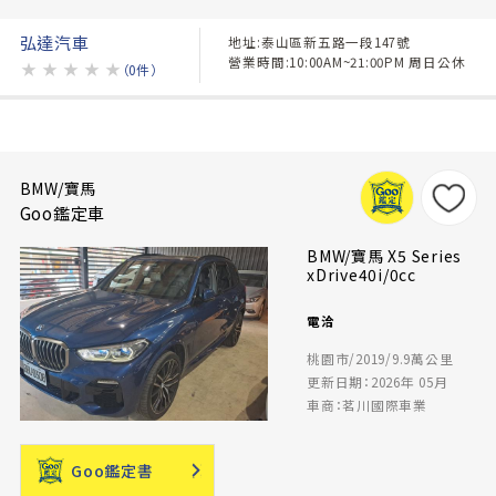
弘達汽車
地址:泰山區新五路一段147號
營業時間:10:00AM~21:00PM 周日公休
★
★
★
★
★
（0件）
BMW/寶馬
Goo鑑定車
BMW/寶馬 X5 Series
xDrive40i/0cc
電洽
桃園市/2019/9.9萬公里
更新日期：2026年 05月
車商：茗川國際車業
Goo鑑定書