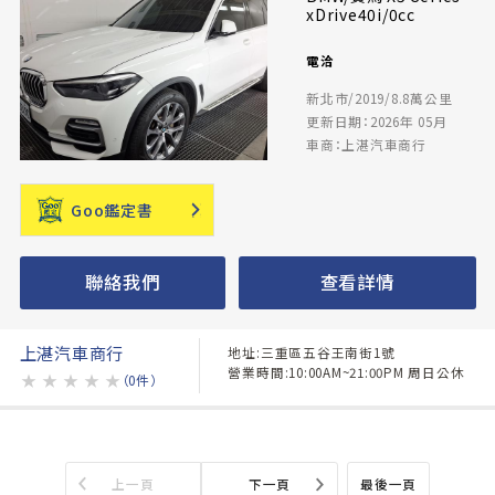
xDrive40i/0cc
電洽
新北市/2019/8.8萬公里
更新日期：2026年 05月
車商：上湛汽車商行
Goo鑑定書
聯絡我們
查看詳情
上湛汽車商行
地址:三重區五谷王南街1號
營業時間:10:00AM~21:00PM 周日公休
★
★
★
★
★
（0件）
上一頁
下一頁
最後一頁