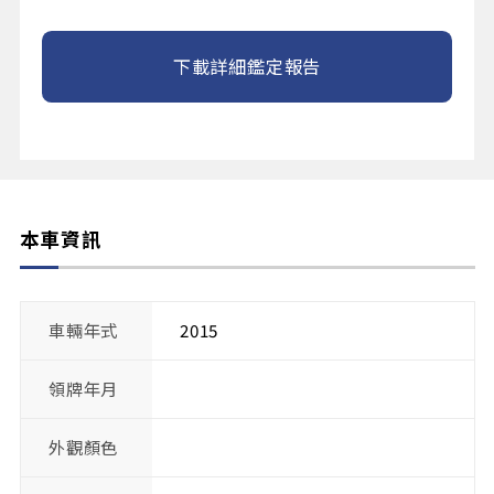
下載詳細鑑定報告
本車資訊
車輛年式
2015
領牌年月
外觀顏色