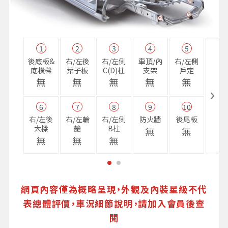
1
2
3
4
5
11
後底板&
右/左後
右/左側
車頂/內
右/左側
右前
底橫樑
葉子板
C(D)柱
支架
戶定
樑
無
無
無
無
無
無
6
7
8
9
10
16
右/左後
右/左輪
右/左側
防火牆
後尾板
避震
大樑
艙
B柱
座
無
無
無
無
無
無
網頁內容僅為概略呈現，外觀及內裝星級不代
表總體評價，車況細節說明，請加入會員後查
閱