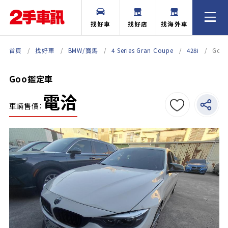
找好車
找好店
找海外車
首頁
找好車
BMW/寶馬
4 Series Gran Coupe
428i
Go
Goo鑑定車
電洽
車輛售價：