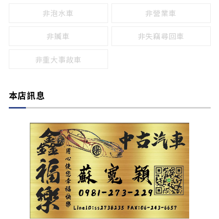
非泡水車
非營業車
非贓車
非失竊尋回車
非重大事故車
本店訊息