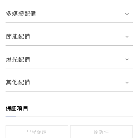
胎壓偵測
兒童安全椅固定裝置
座椅材質
多媒體配備
ABS防鎖死
上坡起步輔助
皮椅
絨布
車道偏離警示
定速系統
其它
外部音源接入
多媒體系統
節能配備
自動停車系統
盲點偵測系統
前座座椅調整
藍牙通訊
電腦導航
引擎啟閉系統
燈光配備
手動
電動
倒車雷達
倒車顯影系統
防盜系統
座椅記憶功能
感應頭燈
自適應遠近光
其他配備
無
有
日行燈
渦輪增壓
後座分離式傾倒
保証項目
頭燈光源
無
有
鹵素燈
HID
里程保證
原鈑件
LED