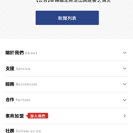
新聞列表
關於我們
About
支援
刊登規範
Service
服務
支援中心
服務條款
Businesses
合作
什麼是Goo鑑定？
聯絡我們
免責聲明
Partner
車商加盟
合作夥伴
找好車
隱私權政策
加入我們
社群
Follow us on
廣告合作
找好店
團隊