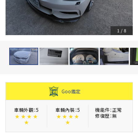
1
/
8
Goo鑑定
車輛外觀：5
車輛內裝：5
機能件：正常
修復歴：無
★
★
★
★
★
★
★
★
★
★