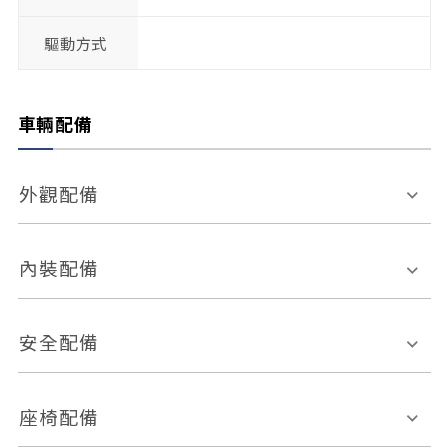
驅動方式
車輛配備
外觀配備
電動天窗
輪圈規格
內裝配備
感應式雨刷
後視鏡電動折疊
多功能方向盤
多功能資訊幕
安全配備
後視鏡方向指示燈
環景影像系統
Keyless免匙系統
前座正面氣囊
後座側面氣囊
座椅配備
恆溫空調
後座出風口