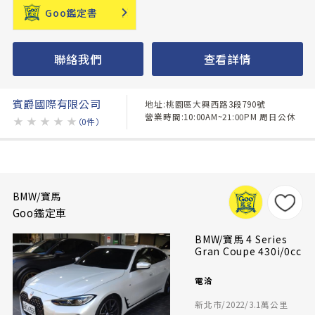
Goo鑑定書
聯絡我們
查看詳情
賓爵國際有限公司
地址:桃園區大興西路3段790號
營業時間:10:00AM~21:00PM 周日公休
★
★
★
★
★
（0件）
BMW/寶馬
Goo鑑定車
BMW/寶馬 4 Series
Gran Coupe 430i/0cc
電洽
新北市/2022/3.1萬公里