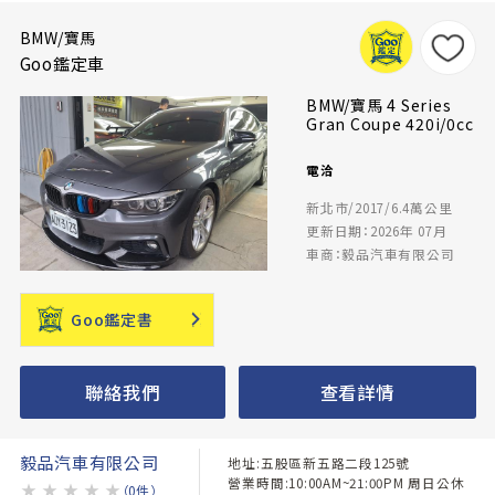
BMW/寶馬
Goo鑑定車
BMW/寶馬 4 Series
Gran Coupe 420i/0cc
電洽
新北市/2017/6.4萬公里
更新日期：2026年 07月
車商：毅品汽車有限公司
Goo鑑定書
聯絡我們
查看詳情
毅品汽車有限公司
地址:五股區新五路二段125號
營業時間:10:00AM~21:00PM 周日公休
★
★
★
★
★
（0件）