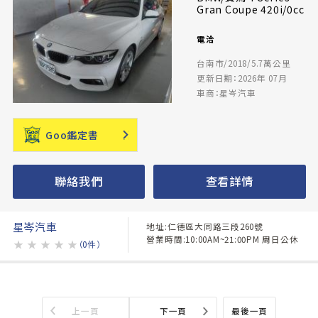
Gran Coupe 420i/0cc
電洽
台南市/2018/5.7萬公里
更新日期：2026年 07月
車商：星岑汽車
Goo鑑定書
聯絡我們
查看詳情
星岑汽車
地址:仁德區大同路三段260號
營業時間:10:00AM~21:00PM 周日公休
★
★
★
★
★
（0件）
上一頁
下一頁
最後一頁