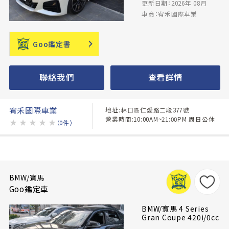
更新日期：2026年 08月
車商：宥禾國際車業
Goo鑑定書
聯絡我們
查看詳情
宥禾國際車業
地址:林口區仁愛路二段377號
營業時間:10:00AM~21:00PM 周日公休
★
★
★
★
★
（0件）
BMW/寶馬
Goo鑑定車
BMW/寶馬 4 Series
Gran Coupe 420i/0cc