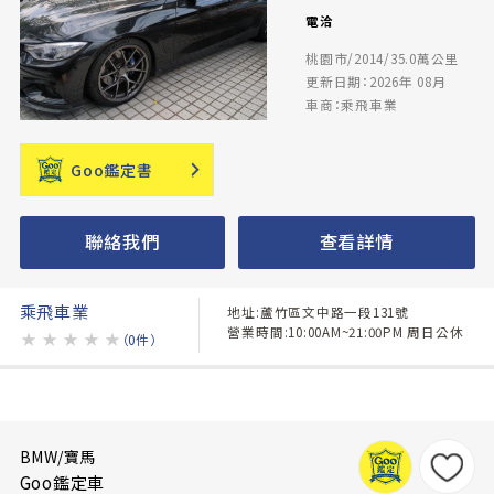
電洽
桃園市/2014/35.0萬公里
更新日期：2026年 08月
車商：乘飛車業
Goo鑑定書
聯絡我們
查看詳情
乘飛車業
地址:蘆竹區文中路一段131號
營業時間:10:00AM~21:00PM 周日公休
★
★
★
★
★
（0件）
BMW/寶馬
Goo鑑定車