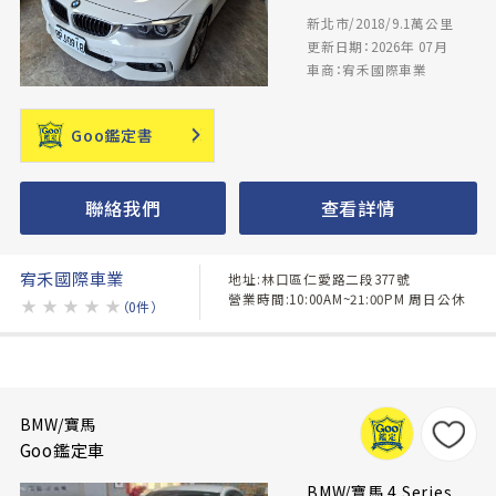
新北市/2018/9.1萬公里
更新日期：2026年 07月
車商：宥禾國際車業
Goo鑑定書
聯絡我們
查看詳情
宥禾國際車業
地址:林口區仁愛路二段377號
營業時間:10:00AM~21:00PM 周日公休
★
★
★
★
★
（0件）
BMW/寶馬
Goo鑑定車
BMW/寶馬 4 Series