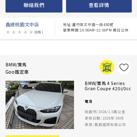
聯絡我們
查看詳情
鑫總桃園文中店
地址:蘆竹區文中路一段480號
營業時間:10:00AM~21:00PM 周日公休
★
★
★
★
★
（0件）
BMW/寶馬
Goo鑑定車
BMW/寶馬 4 Series
Gran Coupe 420i/0cc
電洽
桃園市/2024/1.5萬公里
更新日期：2026年 08月
車商：賓爵國際有限公司