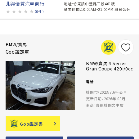
北興優質汽車商行
地址:竹東鎮中豐路三段401號
營業時間:10:00AM~21:00PM 周日公休
★
★
★
★
★
（0件）
BMW/寶馬
Goo鑑定車
BMW/寶馬 4 Series
Gran Coupe 420i/0cc
電洽
桃園市/2023/7.6千公里
更新日期：2026年 08月
車商：鑫總桃園文中店
Goo鑑定書