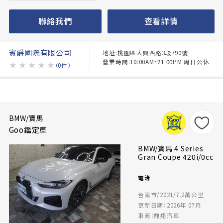
聯絡我們
查看詳情
賓爵國際有限公司
地址:桃園區大興西路3段790號
營業時間:10:00AM~21:00PM 周日公休
★
★
★
★
★
（0件）
BMW/寶馬
Goo鑑定車
BMW/寶馬 4 Series
Gran Coupe 420i/0cc
電洽
台南市/2021/7.2萬公里
更新日期：2026年 07月
車商：鼎翔汽車