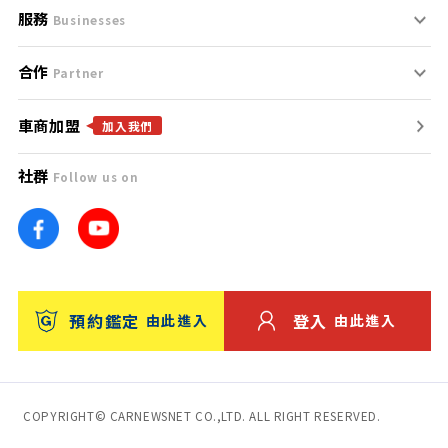
服務
支援中心
服務條款
Businesses
合作
什麼是Goo鑑定？
聯絡我們
免責聲明
Partner
車商加盟
合作夥伴
找好車
隱私權政策
加入我們
社群
Follow us on
廣告合作
找好店
團隊
找海外車
車訊網
消費者評價
台灣優良中古車商大獎
預約鑑定
登入
由此進入
由此進入
保固
收費服務
COPYRIGHT© CARNEWSNET CO.,LTD. ALL RIGHT RESERVED.