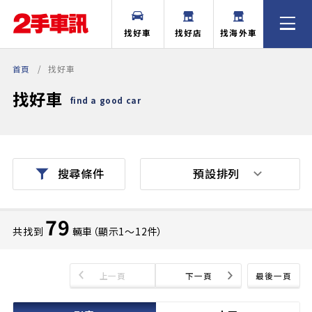
找好車
找好店
找海外車
首頁
找好車
找好車
find a good car
預設排列
搜尋條件
79
共找到
輛車（顯示1〜12件）
上一頁
下一頁
最後一頁