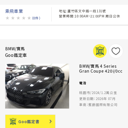
乘飛車業
地址:蘆竹區文中路一段131號
營業時間:10:00AM~21:00PM 周日公休
★
★
★
★
★
（0件）
BMW/寶馬
Goo鑑定車
BMW/寶馬 4 Series
Gran Coupe 420i/0cc
電洽
桃園市/2024/1.2萬公里
更新日期：2026年 07月
車商：賓爵國際有限公司
Goo鑑定書