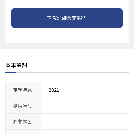
下載詳細鑑定報告
本車資訊
車輛年式
2021
領牌年月
外觀顏色