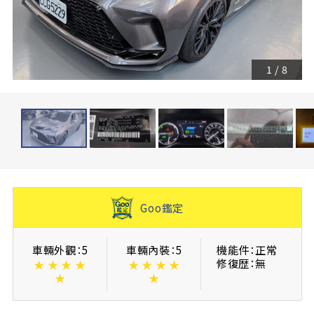
1
/
8
Goo鑑定
車輛外觀：5
車輛內裝：5
機能件：正常
修復歴：無
★
★
★
★
★
★
★
★
★
★