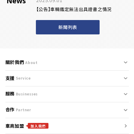
News
2025.09.01
【公告】車輛鑑定無法出具證書之情況
新聞列表
關於我們
About
支援
刊登規範
Service
服務
支援中心
服務條款
Businesses
合作
什麼是Goo鑑定？
聯絡我們
免責聲明
Partner
車商加盟
合作夥伴
找好車
隱私權政策
加入我們