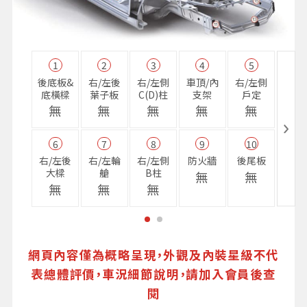
1
2
3
4
5
11
後底板&
右/左後
右/左側
車頂/內
右/左側
右前
底橫樑
葉子板
C(D)柱
支架
戶定
樑
無
無
無
無
無
無
6
7
8
9
10
16
右/左後
右/左輪
右/左側
防火牆
後尾板
避震
大樑
艙
B柱
座
無
無
無
無
無
無
網頁內容僅為概略呈現，外觀及內裝星級不代
表總體評價，車況細節說明，請加入會員後查
閱