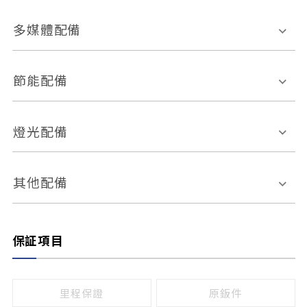
胎壓偵測
兒童安全椅固定裝置
座椅材質
多媒體配備
ABS防鎖死
上坡起步輔助
皮椅
絨布
車道偏離警示
定速系統
其它
外部音源接入
多媒體系統
節能配備
自動停車系統
盲點偵測系統
前座座椅調整
藍牙通訊
電腦導航
引擎啟閉系統
燈光配備
手動
電動
倒車雷達
倒車顯影系統
防盜系統
座椅記憶功能
感應頭燈
自適應遠近光
其他配備
無
有
日行燈
渦輪增壓
後座分離式傾倒
保証項目
頭燈光源
無
有
鹵素燈
HID
里程保證
原鈑件
LED