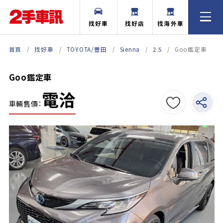
找好車
找好店
找海外車
首頁
找好車
TOYOTA/豐田
Sienna
2.5
Goo鑑定車
Goo鑑定車
電洽
車輛售價：