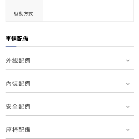
驅動方式
車輛配備
外觀配備
電動天窗
輪圈規格
內裝配備
感應式雨刷
後視鏡電動折疊
多功能方向盤
多功能資訊幕
安全配備
後視鏡方向指示燈
環景影像系統
Keyless免匙系統
前座正面氣囊
後座側面氣囊
座椅配備
恆溫空調
後座出風口