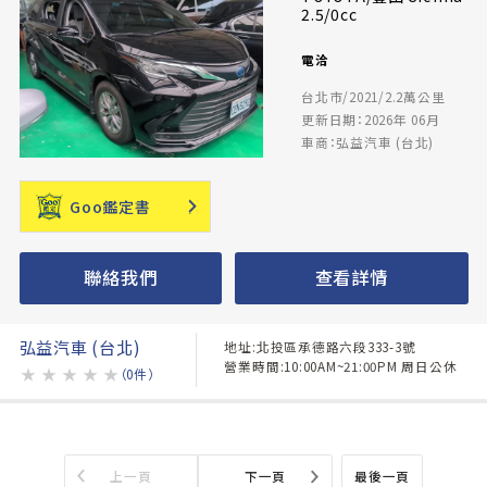
2.5/0cc
電洽
台北市/2021/2.2萬公里
更新日期：2026年 06月
車商：弘益汽車 (台北)
Goo鑑定書
聯絡我們
查看詳情
弘益汽車 (台北)
地址:北投區承德路六段333-3號
營業時間:10:00AM~21:00PM 周日公休
★
★
★
★
★
（0件）
上一頁
下一頁
最後一頁