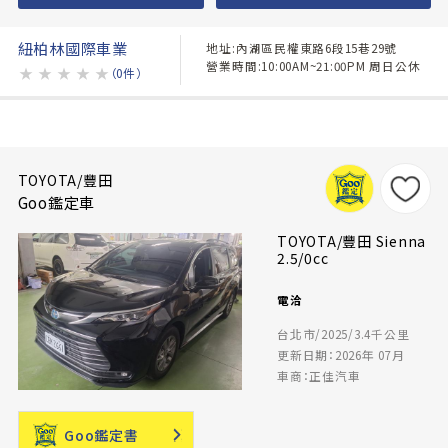
紐柏林國際車業
地址:內湖區民權東路6段15巷29號
營業時間:10:00AM~21:00PM 周日公休
★
★
★
★
★
（0件）
TOYOTA/豐田
Goo鑑定車
TOYOTA/豐田 Sienna
2.5/0cc
電洽
台北市/2025/3.4千公里
更新日期：2026年 07月
車商：正佳汽車
Goo鑑定書