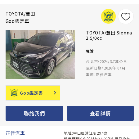
TOYOTA/豐田
Goo鑑定車
TOYOTA/豐田 Sienna
2.5/0cc
電洽
台北市/2024/3.7萬公里
更新日期：2026年 07月
車商：正佳汽車
Goo鑑定書
聯絡我們
查看詳情
正佳汽車
地址:中山區濱江街297號
營業時間:10:00AM~21:00PM 周日公休