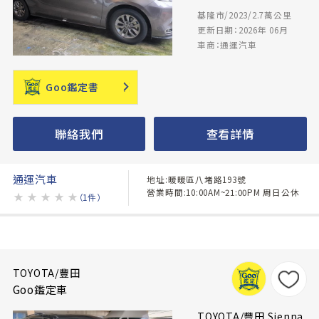
基隆市/2023/2.7萬公里
更新日期：2026年 06月
車商：通運汽車
Goo鑑定書
聯絡我們
查看詳情
通運汽車
地址:暖暖區八堵路193號
營業時間:10:00AM~21:00PM 周日公休
★
★
★
★
★
（1件）
TOYOTA/豐田
Goo鑑定車
TOYOTA/豐田 Sienna