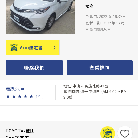
電洽
台北市/2022/5.7萬公里
更新日期：2026年 07月
車商：鑫總汽車
Goo鑑定書
聯絡我們
查看詳情
地址:中山區民族東路49號
鑫總汽車
營業時間:週一至週日 (AM 9:00 ~ PM
★
★
★
★
★
（1件）
9:00)
TOYOTA/豐田
Goo鑑定車