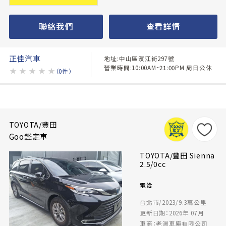
聯絡我們
查看詳情
正佳汽車
地址:中山區濱江街297號
營業時間:10:00AM~21:00PM 周日公休
★
★
★
★
★
（0件）
TOYOTA/豐田
Goo鑑定車
TOYOTA/豐田 Sienna
2.5/0cc
電洽
台北市/2023/9.3萬公里
更新日期：2026年 07月
車商：老湯車庫有限公司