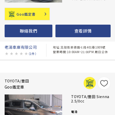
Goo鑑定書
聯絡我們
查看詳情
老湯車庫有限公司
地址:北投區承德路七段401巷1009號
營業時間:10:00AM~21:00PM 周日公休
★
★
★
★
★
（1件）
TOYOTA/豐田
Goo鑑定車
TOYOTA/豐田 Sienna
2.5/0cc
電洽