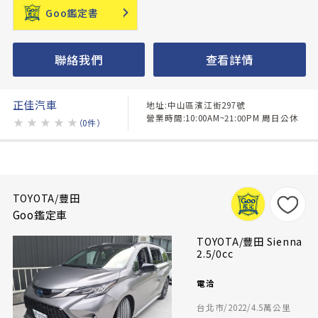
Goo鑑定書
聯絡我們
查看詳情
正佳汽車
地址:中山區濱江街297號
營業時間:10:00AM~21:00PM 周日公休
★
★
★
★
★
（0件）
TOYOTA/豐田
Goo鑑定車
TOYOTA/豐田 Sienna
2.5/0cc
電洽
台北市/2022/4.5萬公里