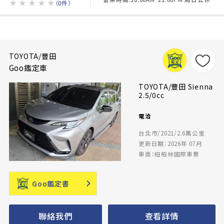
★
★
★
★
★
（0件）
TOYOTA/豐田
Goo鑑定車
TOYOTA/豐田 Sienna
2.5/0cc
電洽
台北市/2021/2.6萬公里
更新日期：2026年 07月
車商：紐柏林國際車業
Goo鑑定書
聯絡我們
查看詳情