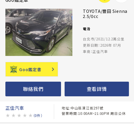
TOYOTA/豐田 Sienna
2.5/0cc
電洽
台北市/2021/12.2萬公里
更新日期：2026年 07月
車商：正佳汽車
Goo鑑定書
聯絡我們
查看詳情
正佳汽車
地址:中山區濱江街297號
營業時間:10:00AM~21:00PM 周日公休
★
★
★
★
★
（0件）