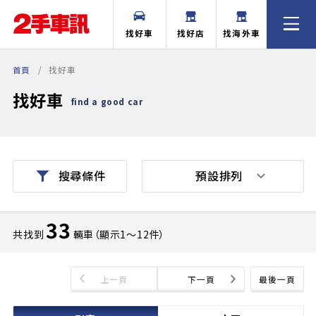
找好車
找好店
找海外車
首頁
找好車
找好車
find a good car
預設排列
搜尋條件
33
共找到
輛車（顯示1〜12件）
上一頁
下一頁
最後一頁