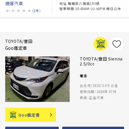
通運汽車
地址:暖暖區八堵路193號
營業時間:10:00AM~21:00PM 周日公休
★
★
★
★
★
（1件）
TOYOTA/豐田
Goo鑑定車
TOYOTA/豐田 Sienna
2.5/0cc
電洽
台北市/2025/3.0千公里
更新日期：2026年 07月
車商：正佳汽車
Goo鑑定書