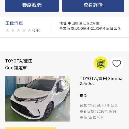
聯絡我們
查看詳情
正佳汽車
地址:中山區濱江街297號
營業時間:10:00AM~21:00PM 周日公休
★
★
★
★
★
（0件）
TOYOTA/豐田
Goo鑑定車
TOYOTA/豐田 Sienna
2.5/0cc
電洽
台北市/2024/4.4千公里
更新日期：2026年 07月
車商：正佳汽車