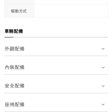
驅動方式
車輛配備
外觀配備
電動天窗
輪圈規格
內裝配備
感應式雨刷
後視鏡電動折疊
多功能方向盤
多功能資訊幕
安全配備
後視鏡方向指示燈
環景影像系統
Keyless免匙系統
前座正面氣囊
後座側面氣囊
座椅配備
恆溫空調
後座出風口