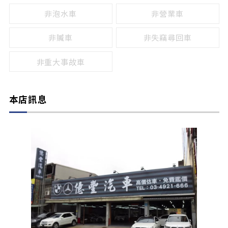
非泡水車
非營業車
非贓車
非失竊尋回車
非重大事故車
本店訊息