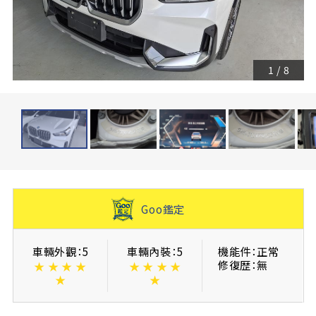
1
/
8
Goo鑑定
車輛外觀：5
車輛內裝：5
機能件：正常
修復歴：無
★
★
★
★
★
★
★
★
★
★