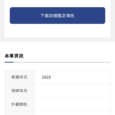
下載詳細鑑定報告
本車資訊
車輛年式
2023
領牌年月
外觀顏色