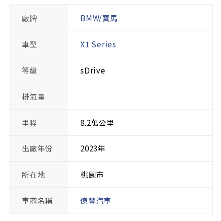
廠牌
BMW/寶馬
車型
X1 Series
等級
sDrive
排氣量
里程
8.2萬公里
出廠年份
2023年
所在地
桃園市
車商名稱
億豐汽車