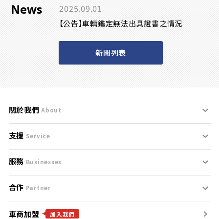
News
2025.09.01
【公告】車輛鑑定無法出具證書之情況
新聞列表
關於我們
About
支援
刊登規範
Service
服務
支援中心
服務條款
Businesses
合作
什麼是Goo鑑定？
聯絡我們
免責聲明
Partner
車商加盟
合作夥伴
找好車
隱私權政策
加入我們