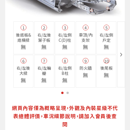
1
2
3
4
5
11
後底板&
右/左後
右/左側
車頂/內
右/左側
右前
底橫樑
葉子板
C(D)柱
支架
戶定
樑
無
無
無
無
無
無
6
7
8
9
10
16
右/左後
右/左輪
右/左側
防火牆
後尾板
避震
大樑
艙
B柱
座
無
無
無
無
無
無
網頁內容僅為概略呈現，外觀及內裝星級不代
表總體評價，車況細節說明，請加入會員後查
閱