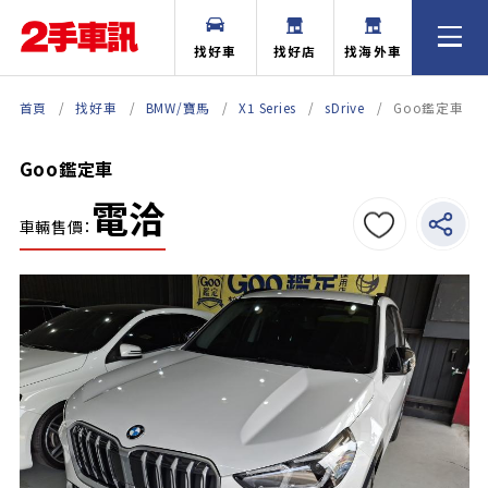
找好車
找好店
找海外車
首頁
找好車
BMW/寶馬
X1 Series
sDrive
Goo鑑定車
Goo鑑定車
電洽
車輛售價：