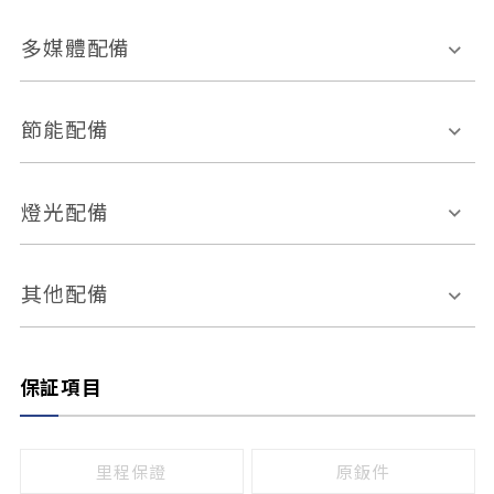
胎壓偵測
兒童安全椅固定裝置
座椅材質
多媒體配備
ABS防鎖死
上坡起步輔助
皮椅
絨布
車道偏離警示
定速系統
其它
外部音源接入
多媒體系統
節能配備
自動停車系統
盲點偵測系統
前座座椅調整
藍牙通訊
電腦導航
引擎啟閉系統
燈光配備
手動
電動
倒車雷達
倒車顯影系統
防盜系統
座椅記憶功能
感應頭燈
自適應遠近光
其他配備
無
有
日行燈
渦輪增壓
後座分離式傾倒
保証項目
頭燈光源
無
有
鹵素燈
HID
里程保證
原鈑件
LED