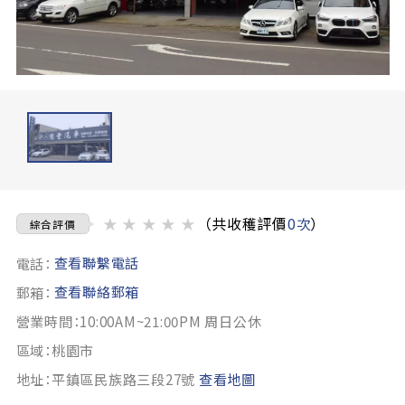
★
★
★
★
★
（共收穫評價
0次
）
綜合評價
查看聯繫電話
電話：
查看聯絡郵箱
郵箱：
營業時間：10:00AM~21:00PM 周日公休
區域：桃園市
地址：平鎮區民族路三段27號
查看地圖