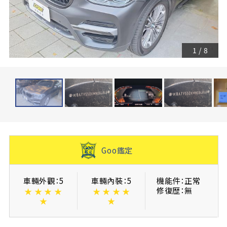
1
/
8
Goo鑑定
車輛外觀：5
車輛內裝：5
機能件：正常
修復歴：無
★
★
★
★
★
★
★
★
★
★