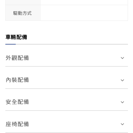
驅動方式
車輛配備
外觀配備
電動天窗
輪圈規格
內裝配備
感應式雨刷
後視鏡電動折疊
多功能方向盤
多功能資訊幕
安全配備
後視鏡方向指示燈
環景影像系統
Keyless免匙系統
前座正面氣囊
後座側面氣囊
座椅配備
恆溫空調
後座出風口