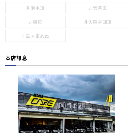
非泡水車
非營業車
非贓車
非失竊尋回車
非重大事故車
本店訊息