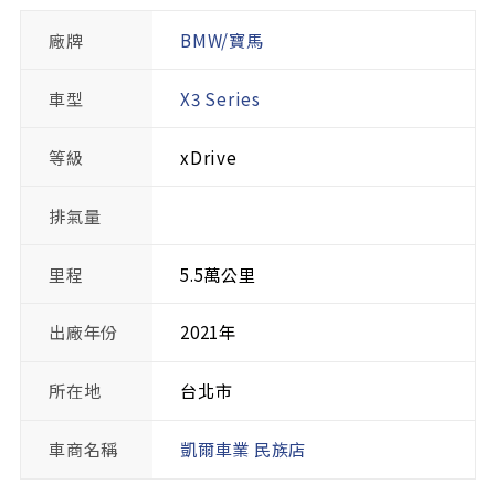
廠牌
BMW/寶馬
車型
X3 Series
等級
xDrive
排氣量
里程
5.5萬公里
出廠年份
2021年
所在地
台北市
車商名稱
凱爾車業 民族店