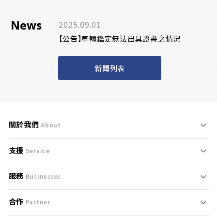
News
2025.09.01
【公告】車輛鑑定無法出具證書之情況
新聞列表
關於我們
About
支援
刊登規範
Service
服務
支援中心
服務條款
Businesses
合作
什麼是Goo鑑定？
聯絡我們
免責聲明
Partner