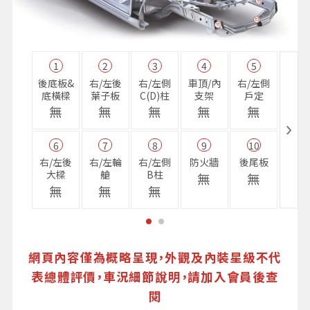
1
2
3
4
5
11
後底板&
右/左後
右/左側
車頂/內
右/左側
右前
底橫樑
葉子板
C(D)柱
支架
戶定
樑
無
無
無
無
無
無
6
7
8
9
10
16
右/左後
右/左輪
右/左側
防火牆
後尾板
避震
大樑
艙
B柱
座
無
無
無
無
無
無
網頁內容僅為概略呈現，外觀及內裝星級不代
表總體評價，車況細節說明，請加入會員後查
閱