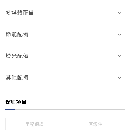
胎壓偵測
兒童安全椅固定裝置
座椅材質
多媒體配備
ABS防鎖死
上坡起步輔助
皮椅
絨布
車道偏離警示
定速系統
其它
外部音源接入
多媒體系統
節能配備
自動停車系統
盲點偵測系統
前座座椅調整
藍牙通訊
電腦導航
引擎啟閉系統
燈光配備
手動
電動
倒車雷達
倒車顯影系統
防盜系統
座椅記憶功能
感應頭燈
自適應遠近光
其他配備
無
有
日行燈
渦輪增壓
後座分離式傾倒
保証項目
頭燈光源
無
有
鹵素燈
HID
里程保證
原鈑件
LED