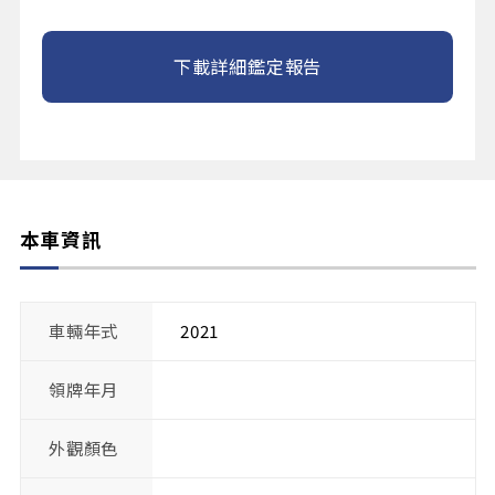
下載詳細鑑定報告
本車資訊
車輛年式
2021
領牌年月
外觀顏色