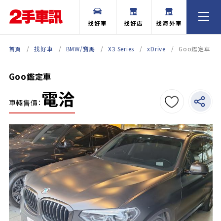
找好車
找好店
找海外車
首頁
找好車
BMW/寶馬
X3 Series
xDrive
Goo鑑定車
Goo鑑定車
電洽
車輛售價：