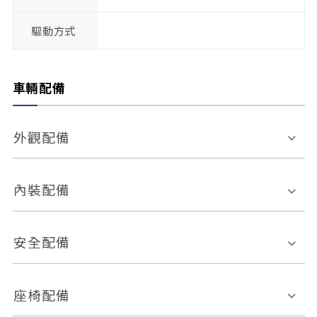
驅動方式
車輛配備
外觀配備
電動天窗
輪圈規格
內裝配備
感應式雨刷
後視鏡電動折疊
多功能方向盤
多功能資訊幕
安全配備
後視鏡方向指示燈
環景影像系統
Keyless免匙系統
前座正面氣囊
後座側面氣囊
座椅配備
恆溫空調
後座出風口