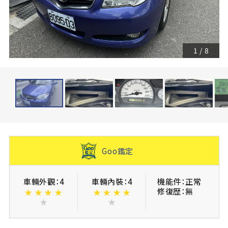
1
/
8
Goo鑑定
車輛外觀：4
車輛內裝：4
機能件：正常
修復歴：無
★
★
★
★
★
★
★
★
★
★