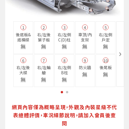
1
2
3
4
5
11
後底板&
右/左後
右/左側
車頂/內
右/左側
右前
底橫樑
葉子板
C(D)柱
支架
戶定
樑
無
無
無
無
無
無
6
7
8
9
10
16
右/左後
右/左輪
右/左側
防火牆
後尾板
避震
大樑
艙
B柱
座
無
無
無
無
無
無
網頁內容僅為概略呈現，外觀及內裝星級不代
表總體評價，車況細節說明，請加入會員後查
閱