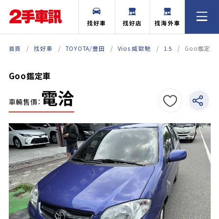
找好車
找好店
找海外車
首頁
找好車
TOYOTA/豐田
Vios 威歐馳
1.5
Goo鑑定車
Goo鑑定車
電洽
車輛售價：