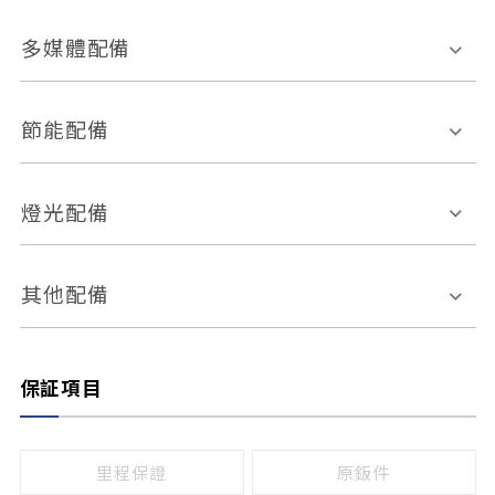
胎壓偵測
兒童安全椅固定裝置
座椅材質
多媒體配備
ABS防鎖死
上坡起步輔助
皮椅
絨布
車道偏離警示
定速系統
其它
外部音源接入
多媒體系統
節能配備
自動停車系統
盲點偵測系統
前座座椅調整
藍牙通訊
電腦導航
引擎啟閉系統
燈光配備
手動
電動
倒車雷達
倒車顯影系統
防盜系統
座椅記憶功能
感應頭燈
自適應遠近光
其他配備
無
有
日行燈
渦輪增壓
後座分離式傾倒
保証項目
頭燈光源
無
有
鹵素燈
HID
里程保證
原鈑件
LED