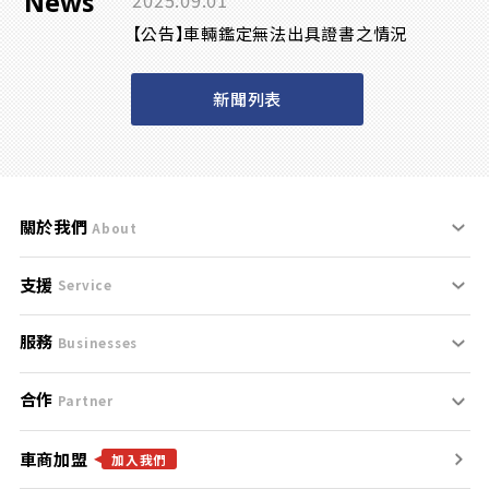
News
2025.09.01
【公告】車輛鑑定無法出具證書之情況
新聞列表
關於我們
About
支援
刊登規範
Service
服務
支援中心
服務條款
Businesses
合作
什麼是Goo鑑定？
聯絡我們
免責聲明
Partner
車商加盟
合作夥伴
找好車
隱私權政策
加入我們