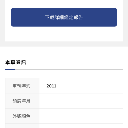
下載詳細鑑定報告
本車資訊
車輛年式
2011
領牌年月
外觀顏色