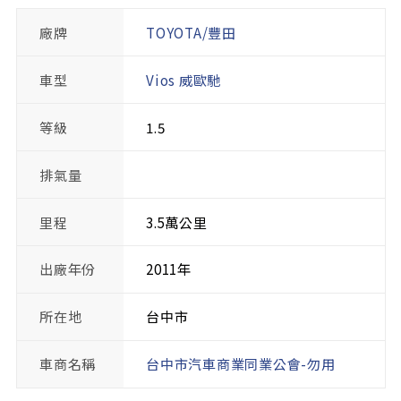
廠牌
TOYOTA/豐田
車型
Vios 威歐馳
等級
1.5
排氣量
里程
3.5萬公里
出廠年份
2011年
所在地
台中市
車商名稱
台中市汽車商業同業公會-勿用