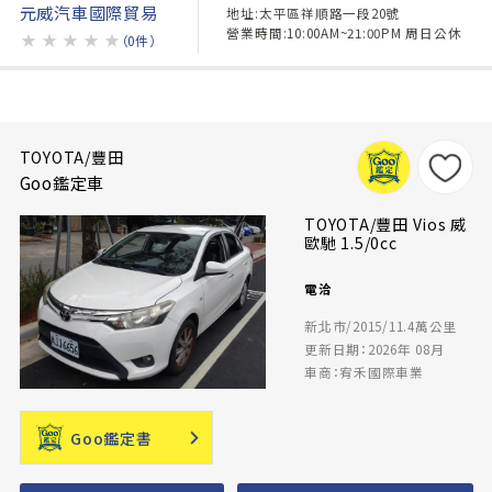
元威汽車國際貿易
地址:太平區祥順路一段20號
營業時間:10:00AM~21:00PM 周日公休
★
★
★
★
★
（0件）
TOYOTA/豐田
Goo鑑定車
TOYOTA/豐田 Vios 威
歐馳 1.5/0cc
電洽
新北市/2015/11.4萬公里
更新日期：2026年 08月
車商：宥禾國際車業
Goo鑑定書