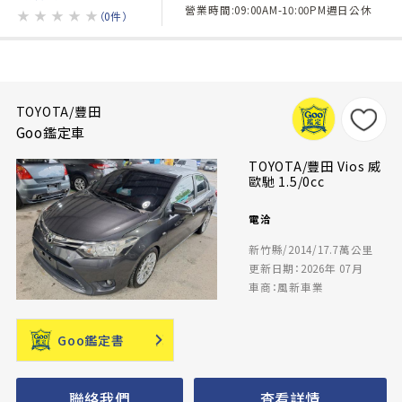
營業時間:09:00AM-10:00PM週日公休
★
★
★
★
★
（0件）
TOYOTA/豐田
Goo鑑定車
TOYOTA/豐田 Vios 威
歐馳 1.5/0cc
電洽
新竹縣/2014/17.7萬公里
更新日期：2026年 07月
車商：風新車業
Goo鑑定書
聯絡我們
查看詳情