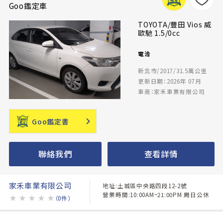
Goo鑑定車
TOYOTA/豐田 Vios 威
歐馳 1.5/0cc
電洽
新北市/2017/31.5萬公里
更新日期：2026年 07月
車商：家禾車業有限公司
Goo鑑定書
聯絡我們
查看詳情
家禾車業有限公司
地址:土城區中央路四段12-2號
營業時間:10:00AM~21:00PM 周日公休
★
★
★
★
★
（0件）