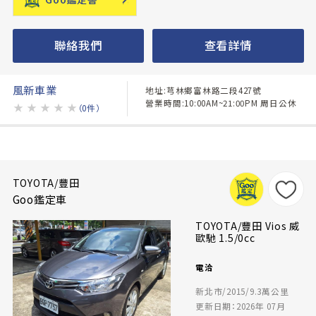
聯絡我們
查看詳情
風新車業
地址:芎林鄉富林路二段427號
營業時間:10:00AM~21:00PM 周日公休
★
★
★
★
★
（0件）
TOYOTA/豐田
Goo鑑定車
TOYOTA/豐田 Vios 威
歐馳 1.5/0cc
電洽
新北市/2015/9.3萬公里
更新日期：2026年 07月