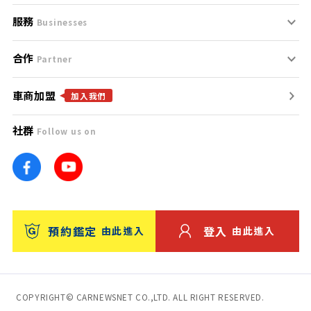
服務
支援中心
服務條款
Businesses
合作
什麼是Goo鑑定？
聯絡我們
免責聲明
Partner
車商加盟
合作夥伴
找好車
隱私權政策
加入我們
社群
Follow us on
廣告合作
找好店
團隊
找海外車
車訊網
消費者評價
台灣優良中古車商大獎
預約鑑定
登入
由此進入
由此進入
保固
收費服務
COPYRIGHT© CARNEWSNET CO.,LTD. ALL RIGHT RESERVED.