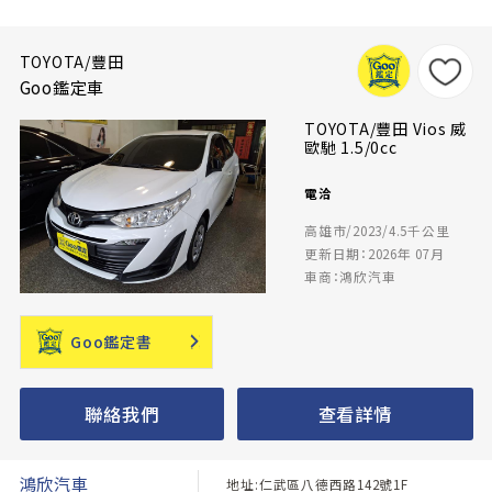
TOYOTA/豐田
Goo鑑定車
TOYOTA/豐田 Vios 威
歐馳 1.5/0cc
電洽
高雄市/2023/4.5千公里
更新日期：2026年 07月
車商：鴻欣汽車
Goo鑑定書
聯絡我們
查看詳情
鴻欣汽車
地址:仁武區八德西路142號1F