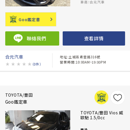
車商：合元汽車
Goo鑑定書
聯絡我們
查看詳情
合元汽車
地址:土城區青雲路316號
營業時間:10:00AM~19:00PM
★
★
★
★
★
（0件）
TOYOTA/豐田
Goo鑑定車
TOYOTA/豐田 Vios 威
歐馳 1.5/0cc
電洽