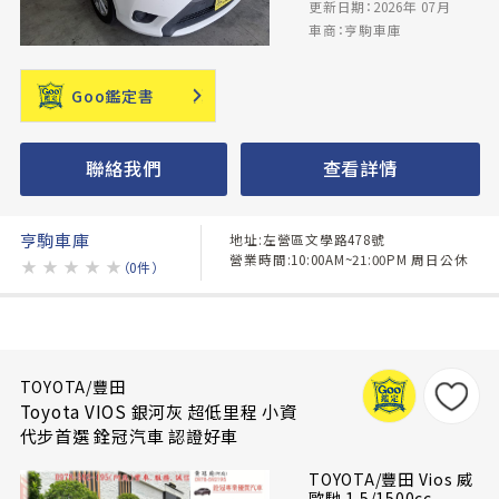
更新日期：2026年 07月
車商：亨駒車庫
Goo鑑定書
聯絡我們
查看詳情
亨駒車庫
地址:左營區文學路478號
營業時間:10:00AM~21:00PM 周日公休
★
★
★
★
★
（0件）
TOYOTA/豐田
Toyota VIOS 銀河灰 超低里程 小資
代步首選 銓冠汽車 認證好車
TOYOTA/豐田 Vios 威
歐馳 1.5/1500cc