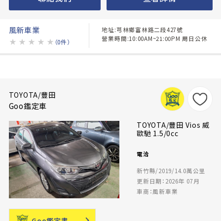
風新車業
地址:芎林鄉富林路二段427號
營業時間:10:00AM~21:00PM 周日公休
★
★
★
★
★
（0件）
TOYOTA/豐田
Goo鑑定車
TOYOTA/豐田 Vios 威
歐馳 1.5/0cc
電洽
新竹縣/2019/14.0萬公里
更新日期：2026年 07月
車商：風新車業
Goo鑑定書