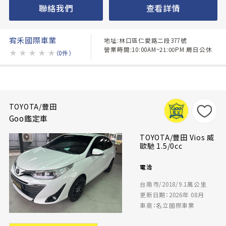
聯絡我們
查看詳情
宥禾國際車業
地址:林口區仁愛路二段377號
營業時間:10:00AM~21:00PM 周日公休
★
★
★
★
★
（0件）
TOYOTA/豐田
Goo鑑定車
TOYOTA/豐田 Vios 威
歐馳 1.5/0cc
電洽
台南市/2018/9.1萬公里
更新日期：2026年 08月
車商：名立國際車業