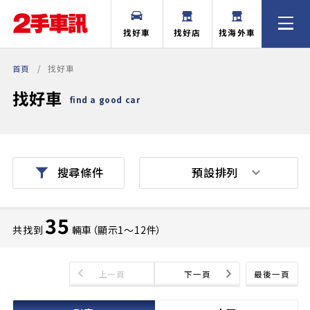
找好車
找好店
找海外車
首頁
找好車
找好車
find a good car
預設排列
搜尋條件
35
共找到
輛車（顯示1〜12件）
上一頁
下一頁
最後一頁