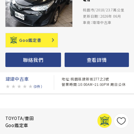
桃園市/2018/23.7萬公里
更新日期：2026年 06月
車商：瑋瑋中古車
Goo鑑定書
聯絡我們
查看詳情
瑋瑋中古車
地址:桃園區建新街277之2號
營業時間:10:00AM~21:00PM 周日公休
★
★
★
★
★
（0件）
TOYOTA/豐田
Goo鑑定車