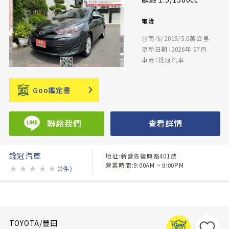
電洽
台南市/2019/5.0萬公里
更新日期：2026年 07月
車商：銓冠汽車
Goo鑑定書
聯絡我們
查看詳情
銓冠汽車
地址:新營區復興路401號
營業時間:9:00AM ~ 9:00PM
★
★
★
★
★
（0件）
TOYOTA/豐田