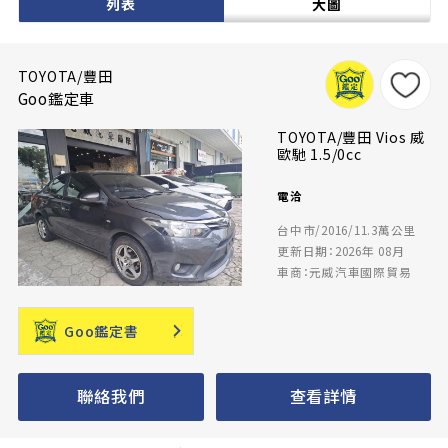
列表
大圖
TOYOTA/豐田
Goo鑑定車
TOYOTA/豐田 Vios 威
歐馳 1.5/0cc
電洽
台中市/2016/11.3萬公里
更新日期：2026年 08月
車商：元威汽車國際貿易
Goo鑑定書
聯絡我們
查看詳情