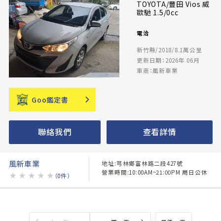
TOYOTA/豐田 Vios 威
歐馳 1.5/0cc
電洽
新竹縣/2018/8.1萬公里
更新日期：2026年 06月
車商：風新車業
Goo鑑定書
聯絡我們
查看詳情
風新車業
地址:芎林鄉富林路二段427號
營業時間:10:00AM~21:00PM 周日公休
★
★
★
★
★
（0件）