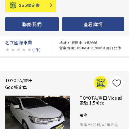
Goo鑑定書
聯絡我們
查看詳情
名立國際車業
地址:仁德區中山路99號
營業時間:10:00AM~21:00PM 周日公休
★
★
★
★
★
（0件）
TOYOTA/豐田
Goo鑑定車
TOYOTA/豐田 Vios 威
歐馳 1.5/0cc
電洽
高雄市/2015/4.1萬公里