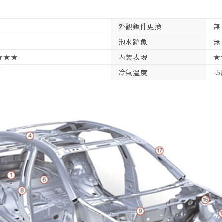
外觀鈑件更換
無
泡水跡象
無
★★★
内装表現
★
V
冷氣溫度
-