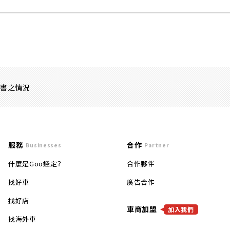
證書之情況
服務
合作
Businesses
Partner
什麼是Goo鑑定？
合作夥伴
找好車
廣告合作
找好店
車商加盟
加入我們
找海外車