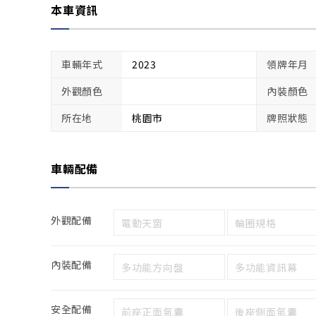
本車資訊
車輛年式
2023
領牌年月
外觀顏色
內裝顏色
所在地
桃園市
牌照狀態
車輛配備
外觀配備
電動天窗
輪圈規格
內裝配備
多功能方向盤
多功能資訊幕
安全配備
前座正面氣囊
後座側面氣囊