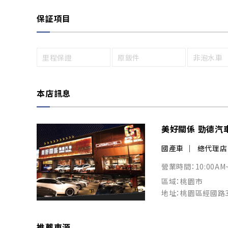
保証項目
里程保證
原鈑件
非泡水車
本店訊息
美好關係 勁德汽
國產車
總代理店
營業時間：10:00AM
區域：桃園市
地址：桃園區經國路
推薦車源