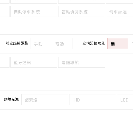
自動停車系統
盲點偵測系統
倒車雷達
前座座椅調整
座椅記憶功能
手動
電動
無
藍牙通訊
電腦導航
頭燈光源
鹵素燈
HID
LED