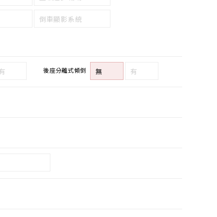
倒車顯影系統
後座分離式傾倒
有
無
有