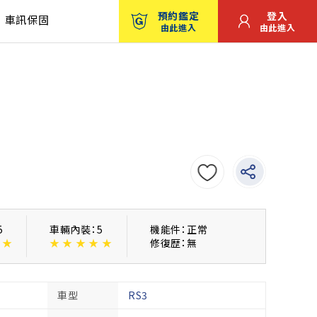
預約鑑定
登入
車訊保固
由此進入
由此進入
5
車輛內裝：5
機能件：正常
★
★
★
★
★
★
修復歴：無
車型
RS3