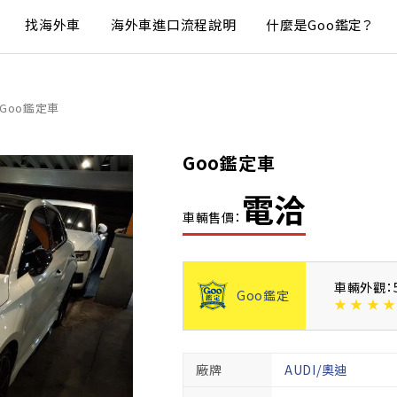
找海外車
海外車進口流程說明
什麼是Goo鑑定？
Goo鑑定車
Goo鑑定車
電洽
車輛售價：
車輛外觀：
Goo鑑定
★
★
★
★
廠牌
AUDI/奧迪