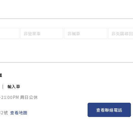
非營業車
非贓車
非失竊尋
車
輸入車
~21:00PM 周日公休
查看聯絡電話
32號
查看地圖