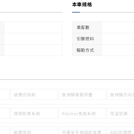
本車規格
乘客數
引擎燃料
驅動方式
感應式雨刷
後視鏡電動折疊
後視鏡方向
環景影像系統
Keyless免匙系統
恆溫空調
胎壓偵測
兒童安全椅固定裝置
ABS防鎖死