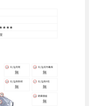
★★★★
5度
右/左劍尾
右/左前內龜板
19
18
無
無
右/左側側樑
右/左側A柱
20
17
無
無
避震器座
16
無