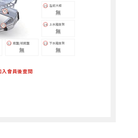
左前大樑
15
無
上水箱支架
14
無
底盤/前底盤
下水箱支架
12
13
無
無
加入會員後查閱