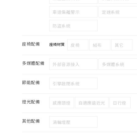
車道偏離警示
定速系統
防盜系統
座椅配備
座椅材質
皮椅
絨布
其它
多媒體配備
外部音源接入
多媒體系統
節能配備
引擎啟閉系統
燈光配備
感應頭燈
自適應遠近光
日行燈
其他配備
渦輪增壓