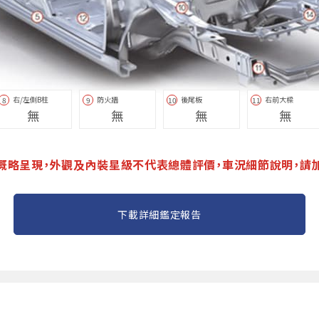
右/左側B柱
防火牆
後尾板
右前大樑
8
9
10
11
無
無
無
無
概略呈現，外觀及內裝星級不代表總體評價，車況細節說明，請
下載詳細鑑定報告