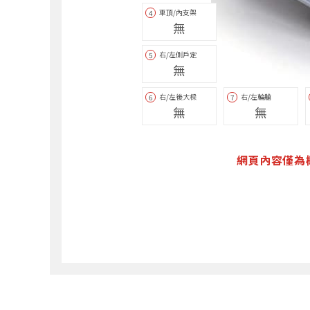
車頂/內支架
4
無
右/左側戶定
5
無
右/左後大樑
右/左輪艙
6
7
無
無
網頁內容僅為