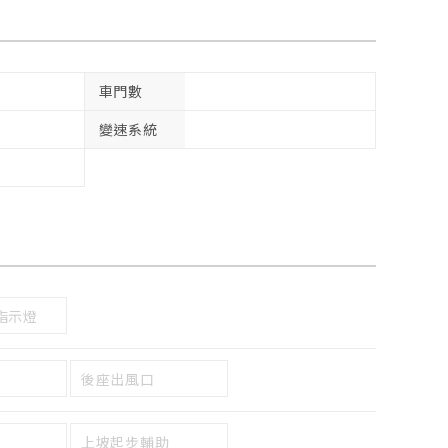
車門數
變速系統
指示燈
後座出風口
上坡起步輔助