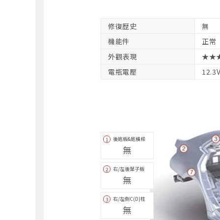
修復歴史
無
機能件
正常
外觀表現
★★
電瓶電壓
12.3
後底板&底橫樑
1
無
右/左後葉子板
2
無
右/左側C(D)柱
3
無