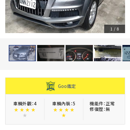
1
/
8
Goo鑑定
車輛外觀：4
車輛內裝：5
機能件：正常
修復歴：無
★
★
★
★
★
★
★
★
★
★