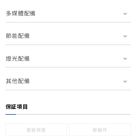
胎壓偵測
兒童安全椅固定裝置
座椅材質
多媒體配備
ABS防鎖死
上坡起步輔助
皮椅
絨布
車道偏離警示
定速系統
其它
外部音源接入
多媒體系統
節能配備
自動停車系統
盲點偵測系統
前座座椅調整
藍牙通訊
電腦導航
引擎啟閉系統
燈光配備
手動
電動
倒車雷達
倒車顯影系統
防盜系統
座椅記憶功能
感應頭燈
自適應遠近光
其他配備
無
有
日行燈
渦輪增壓
後座分離式傾倒
保証項目
頭燈光源
無
有
鹵素燈
HID
里程保證
原鈑件
LED