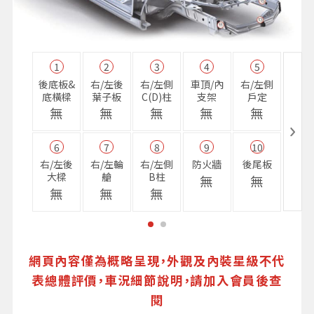
1
2
3
4
5
11
後底板&
右/左後
右/左側
車頂/內
右/左側
右前
底橫樑
葉子板
C(D)柱
支架
戶定
樑
無
無
無
無
無
無
6
7
8
9
10
16
右/左後
右/左輪
右/左側
防火牆
後尾板
避震
大樑
艙
B柱
座
無
無
無
無
無
無
網頁內容僅為概略呈現，外觀及內裝星級不代
表總體評價，車況細節說明，請加入會員後查
閱