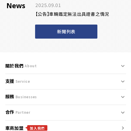
News
2025.09.01
【公告】車輛鑑定無法出具證書之情況
新聞列表
關於我們
About
支援
刊登規範
Service
服務
支援中心
服務條款
Businesses
合作
什麼是Goo鑑定？
聯絡我們
免責聲明
Partner
車商加盟
合作夥伴
找好車
隱私權政策
加入我們