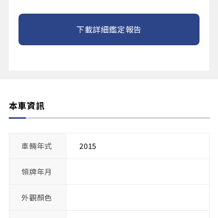
下載詳細鑑定報告
本車資訊
車輛年式
2015
領牌年月
外觀顏色