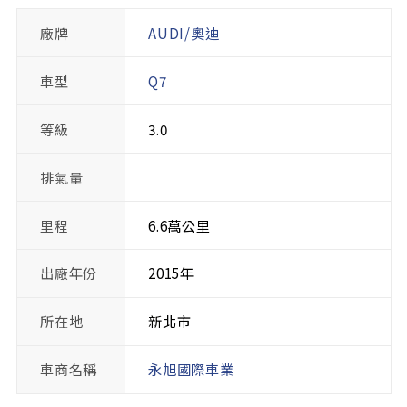
廠牌
AUDI/奧迪
車型
Q7
等級
3.0
排氣量
里程
6.6萬公里
出廠年份
2015年
所在地
新北市
車商名稱
永旭國際車業