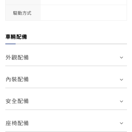
驅動方式
車輛配備
外觀配備
電動天窗
輪圈規格
內裝配備
感應式雨刷
後視鏡電動折疊
多功能方向盤
多功能資訊幕
安全配備
後視鏡方向指示燈
環景影像系統
Keyless免匙系統
前座正面氣囊
後座側面氣囊
座椅配備
恆溫空調
後座出風口