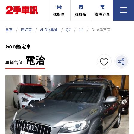
找好車
找好店
找海外車
首頁
找好車
AUDI/奧迪
Q7
3.0
Goo鑑定車
Goo鑑定車
電洽
車輛售價：