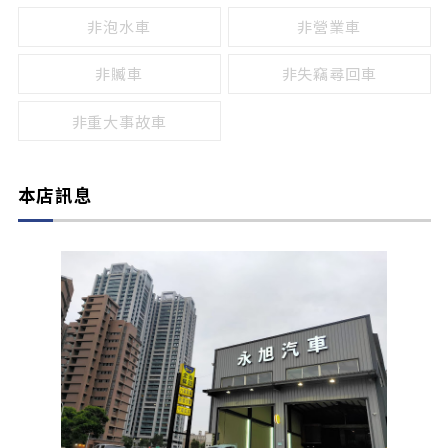
非泡水車
非營業車
非贓車
非失竊尋回車
非重大事故車
本店訊息