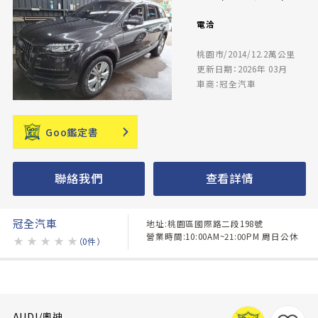
電洽
桃園市/2014/12.2萬公里
更新日期：2026年 03月
車商：冠全汽車
Goo鑑定書
聯絡我們
查看詳情
冠全汽車
地址:桃園區國際路二段198號
營業時間:10:00AM~21:00PM 周日公休
★
★
★
★
★
（0件）
AUDI/奧迪