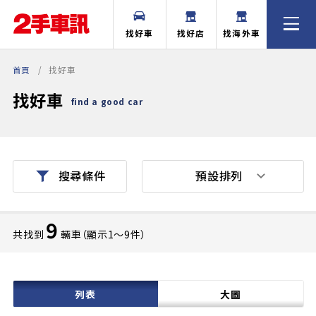
找好車
找好店
找海外車
首頁
找好車
找好車
find a good car
預設排列
搜尋條件
9
共找到
輛車（顯示1〜9件）
列表
大圖