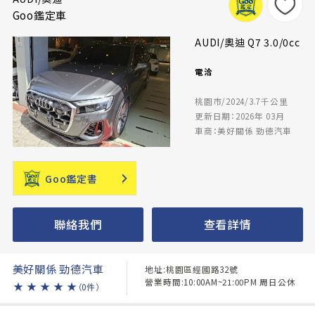
Goo鑑定車
AUDI/奧迪 Q7 3.0/0cc
電洽
桃園市/2024/3.7千公里
更新日期：2026年 03月
車商：美好關係 勁德汽車
Goo鑑定書
聯絡我們
查看詳情
美好關係 勁德汽車
地址:桃園區經國路32號
營業時間:10:00AM~21:00PM 周日公休
★
★
★
★
★
（0件）