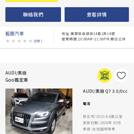
聯絡我們
查看詳情
藍圖汽車
地址:萬華區長順街14巷1弄14號
營業時間:10:00AM~21:00PM 周日公休
★
★
★
★
★
（0件）
AUDI/奧迪
Goo鑑定車
AUDI/奧迪 Q7 3.0/0cc
電洽
新北市/2015/6.6萬公里
更新日期：2026年 05月
車商：永旭國際車業