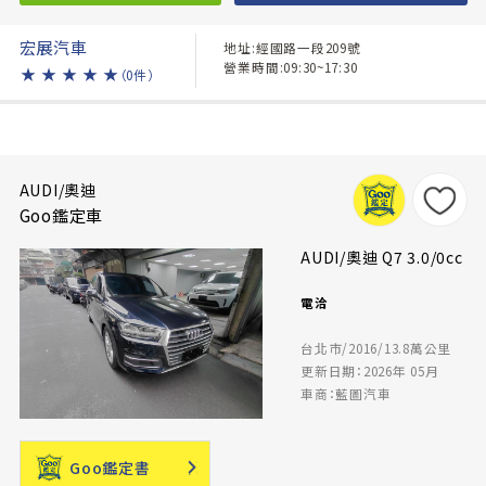
宏展汽車
地址:經國路一段209號
營業時間:09:30~17:30
★
★
★
★
★
（0件）
AUDI/奧迪
Goo鑑定車
AUDI/奧迪 Q7 3.0/0cc
電洽
台北市/2016/13.8萬公里
更新日期：2026年 05月
車商：藍圖汽車
Goo鑑定書