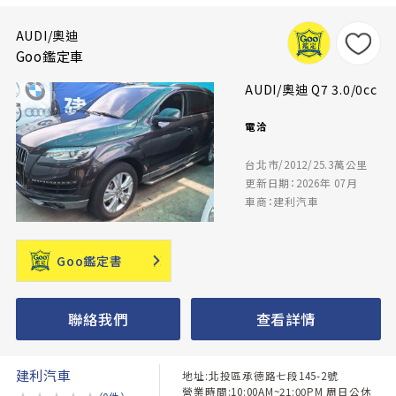
AUDI/奧迪
Goo鑑定車
AUDI/奧迪 Q7 3.0/0cc
電洽
台北市/2012/25.3萬公里
更新日期：2026年 07月
車商：建利汽車
Goo鑑定書
聯絡我們
查看詳情
建利汽車
地址:北投區承德路七段145-2號
營業時間:10:00AM~21:00PM 周日公休