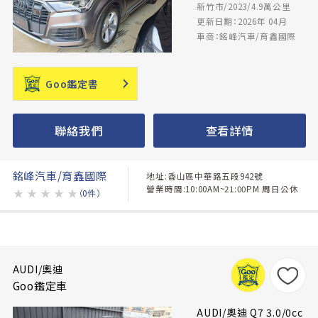
新竹市/2023/4.9萬公里
更新日期：2026年 04月
車商：銘峰汽車/育鑫國際
Goo鑑定書
聯絡我們
查看詳情
銘峰汽車/育鑫國際
地址:香山區中華路五段942號
營業時間:10:00AM~21:00PM 周日公休
★
★
★
★
★
（0件）
AUDI/奧迪
Goo鑑定車
AUDI/奧迪 Q7 3.0/0cc