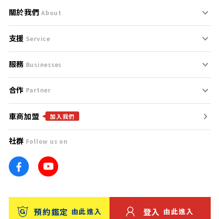
關於我們
About
支援
刊登規範
Service
服務
支援中心
服務條款
Businesses
合作
什麼是Goo鑑定？
聯絡我們
免責聲明
Partner
車商加盟
合作夥伴
找好車
隱私權政策
加入我們
社群
Follow us on
廣告合作
找好店
團隊
找海外車
車訊網
消費者評價
台灣優良中古車商大獎
預約鑑定
登入
由此進入
由此進入