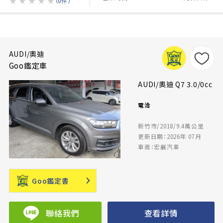
★
★
★
★
★
（0件）
AUDI/奧迪
Goo鑑定車
AUDI/奧迪 Q7 3.0/0cc
電洽
新竹市/2018/9.4萬公里
更新日期：2026年 07月
車商：宏展汽車
Goo鑑定書
聯絡我們
查看詳情