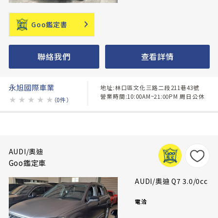
Goo鑑定書
聯絡我們
查看詳情
永旭國際車業
地址:林口區文化三路二段211巷43號
營業時間:10:00AM~21:00PM 周日公休
★
★
★
★
★
（0件）
AUDI/奧迪
Goo鑑定車
AUDI/奧迪 Q7 3.0/0cc
電洽