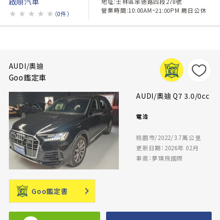
啟順汽車
地址:士林區承德路四段278號
營業時間:10:00AM~21:00PM 周日公休
★
★
★
★
★
（0件）
AUDI/奧迪
Goo鑑定車
AUDI/奧迪 Q7 3.0/0cc
電洽
桃園市/2022/3.7萬公里
更新日期：2026年 02月
車商：夢琪飛國際
Goo鑑定書