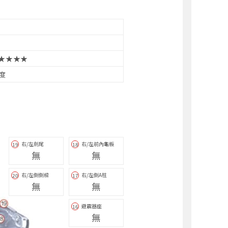
★★★★
8度
右/左劍尾
右/左前內龜板
19
18
無
無
右/左側側樑
右/左側A柱
20
17
無
無
避震器座
16
無