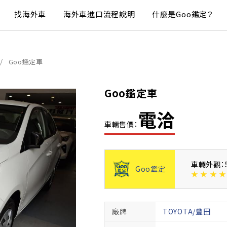
找海外車
海外車進口流程說明
什麼是Goo鑑定？
Goo鑑定車
Goo鑑定車
電洽
車輛售價：
車輛外觀：
Goo鑑定
★
★
★
★
廠牌
TOYOTA/豐田