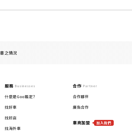
證書之情況
服務
合作
Businesses
Partner
什麼是Goo鑑定？
合作夥伴
找好車
廣告合作
找好店
車商加盟
加入我們
找海外車