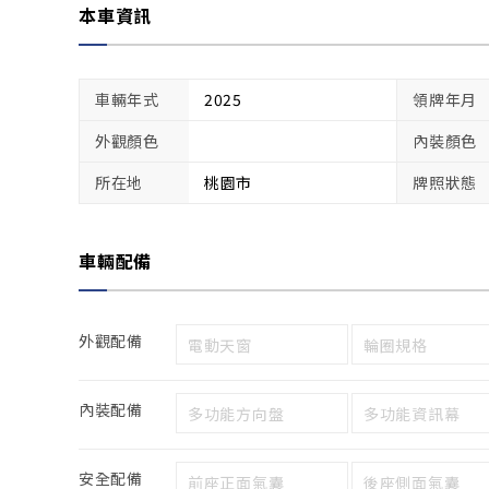
本車資訊
車輛年式
2025
領牌年月
外觀顏色
內裝顏色
所在地
桃園市
牌照狀態
車輛配備
外觀配備
電動天窗
輪圈規格
內裝配備
多功能方向盤
多功能資訊幕
安全配備
前座正面氣囊
後座側面氣囊