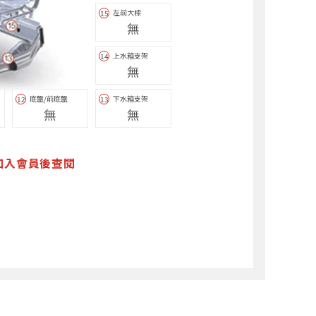
左前大樑
15
無
上水箱支架
14
無
底盤/前底盤
下水箱支架
12
13
無
無
加入會員後查閱