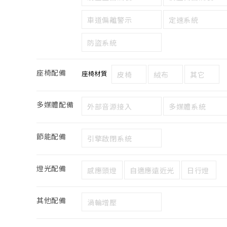
車道偏離警示
定速系統
防盜系統
座椅配備
座椅材質
皮椅
絨布
其它
多媒體配備
外部音源接入
多媒體系統
節能配備
引擎啟閉系統
燈光配備
感應頭燈
自適應遠近光
日行燈
其他配備
渦輪增壓