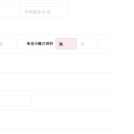
倒車顯影系統
後座分離式傾倒
有
無
有