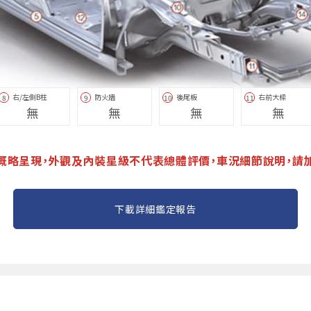
右/左側B柱
防火牆
後尾板
右前大樑
8
9
10
11
無
無
無
無
概略呈現，外觀及內裝星級不代表總體評價，車況細節說明，請
下載詳細鑑定報告