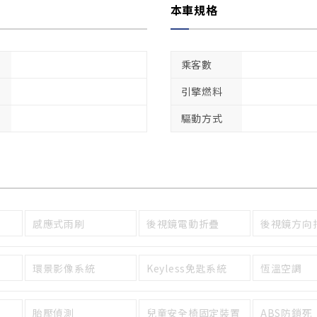
本車規格
乘客數
引擎燃料
驅動方式
感應式雨刷
後視鏡電動折疊
後視鏡方向
環景影像系統
Keyless免匙系統
恆溫空調
胎壓偵測
兒童安全椅固定裝置
ABS防鎖死