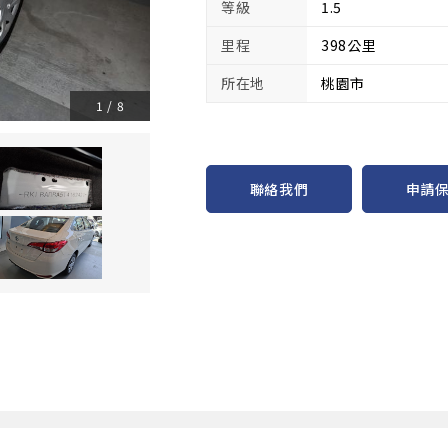
等級
1.5
里程
398公里
所在地
桃園市
1
/
8
申請
聯絡我們