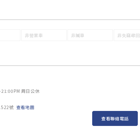
非營業車
非贓車
非失竊尋
~21:00PM 周日公休
522號
查看地圖
查看聯絡電話