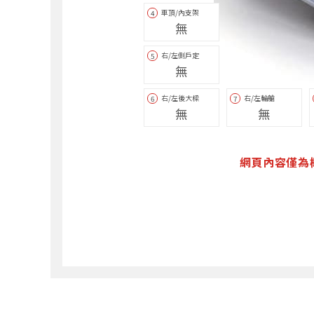
車頂/內支架
4
無
右/左側戶定
5
無
右/左後大樑
右/左輪艙
6
7
無
無
網頁內容僅為