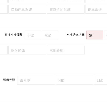
自動停車系統
盲點偵測系統
倒車雷達
前座座椅調整
座椅記憶功能
手動
電動
無
藍牙通訊
電腦導航
頭燈光源
鹵素燈
HID
LED