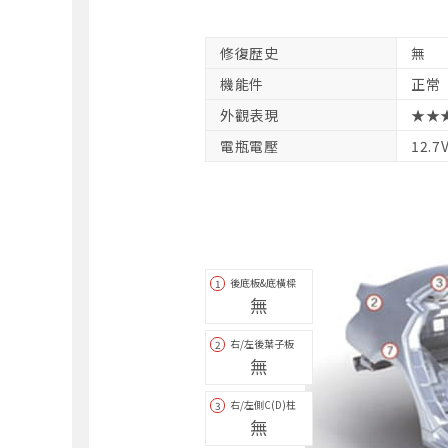
修復歴史
無
機能件
正常
外觀表現
★★
電瓶電壓
12.7
後底板&底橫樑
1
無
右/左後葉子板
2
無
右/左側C(D)柱
3
無