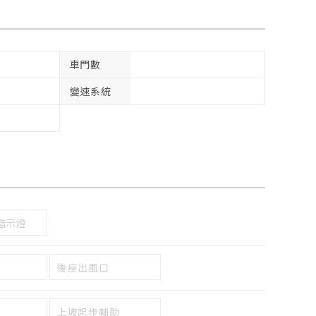
車門數
變速系統
指示燈
後座出風口
上坡起步輔助