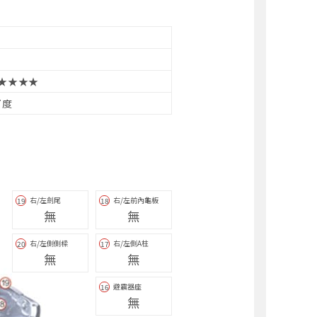
★★★★
7度
右/左劍尾
右/左前內龜板
19
18
無
無
右/左側側樑
右/左側A柱
20
17
無
無
避震器座
16
無