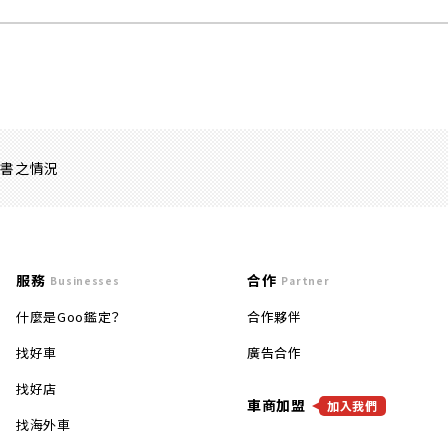
證書之情況
服務
合作
Businesses
Partner
什麼是Goo鑑定？
合作夥伴
找好車
廣告合作
找好店
車商加盟
加入我們
找海外車