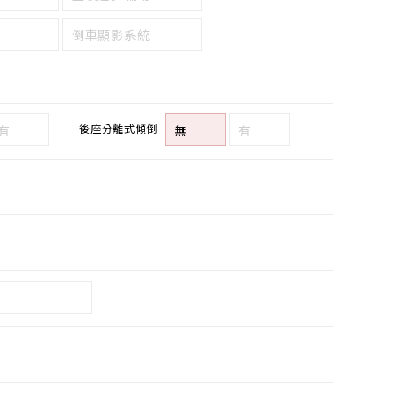
倒車顯影系統
後座分離式傾倒
有
無
有