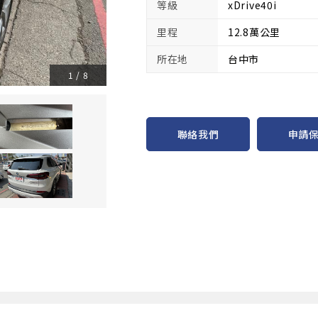
等級
xDrive40i
里程
12.8萬公里
所在地
台中市
1
/
8
申請
聯絡我們