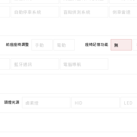
自動停車系統
盲點偵測系統
倒車雷達
前座座椅調整
座椅記憶功能
手動
電動
無
藍牙通訊
電腦導航
頭燈光源
鹵素燈
HID
LED