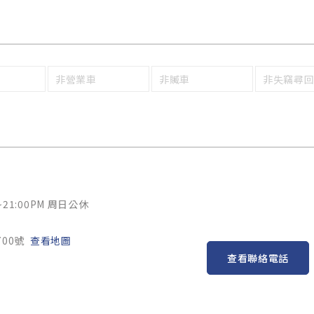
非營業車
非贓車
非失竊尋
~21:00PM 周日公休
00號
查看地圖
查看聯絡電話