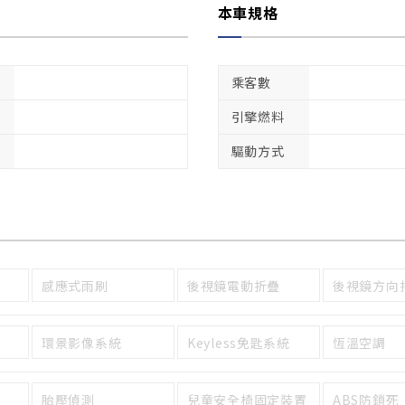
本車規格
乘客數
引擎燃料
驅動方式
感應式雨刷
後視鏡電動折疊
後視鏡方向
環景影像系統
Keyless免匙系統
恆溫空調
胎壓偵測
兒童安全椅固定裝置
ABS防鎖死