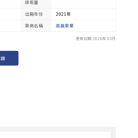
排氣量
出廠年份
2021年
車商名稱
高展車業
更新日期:2026年 03月
保固