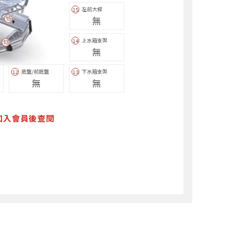
左前大樑
15
無
上水箱支架
14
無
底盤/前底盤
下水箱支架
12
13
無
無
加入會員後查閱