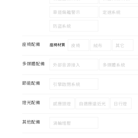
車道偏離警示
定速系統
防盜系統
座椅配備
座椅材質
皮椅
絨布
其它
多媒體配備
外部音源接入
多媒體系統
節能配備
引擎啟閉系統
燈光配備
感應頭燈
自適應遠近光
日行燈
其他配備
渦輪增壓