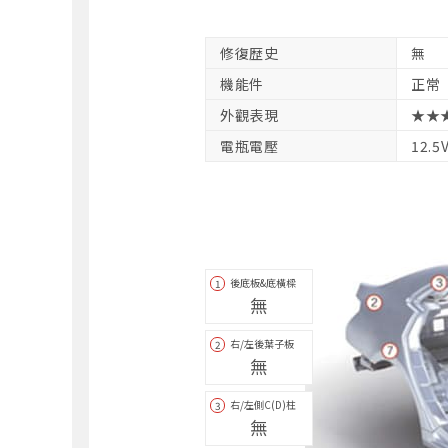
修復歴史
無
機能件
正常
外觀表現
★★
電瓶電壓
12.5
後底板&底橫樑
1
無
右/左後葉子板
2
無
右/左側C(D)柱
3
無