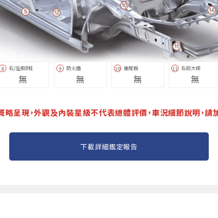
右/左側B柱
防火牆
後尾板
右前大樑
8
9
10
11
無
無
無
無
概略呈現，外觀及內裝星級不代表總體評價，車況細節說明，請
下載詳細鑑定報告