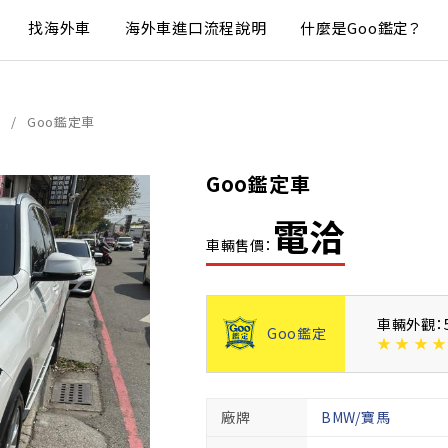
找海外車
海外車進口流程說明
什麼是Goo鑑定？
Goo鑑定車
Goo鑑定車
電洽
車輛售價：
車輛外觀：
Goo鑑定
★
★
★
★
廠牌
BMW/寶馬