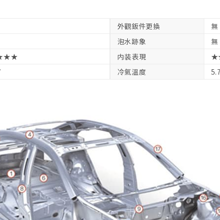
外觀鈑件更換
無
泡水跡象
無
★★★
内装表現
★
V
冷氣溫度
5.