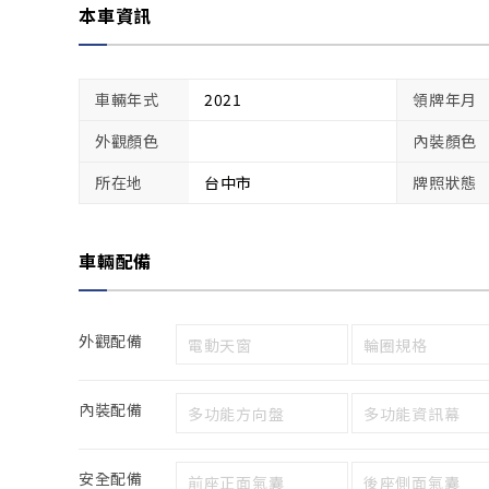
本車資訊
車輛年式
2021
領牌年月
外觀顏色
內裝顏色
所在地
台中市
牌照狀態
車輛配備
外觀配備
電動天窗
輪圈規格
內裝配備
多功能方向盤
多功能資訊幕
安全配備
前座正面氣囊
後座側面氣囊