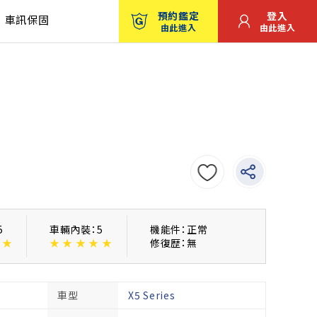
預約鑑定
登入
車訊保固
由此進入
由此進入
5
車輛內裝：5
機能件：正常
★
★
★
★
★
★
修復歴：無
車型
X5 Series