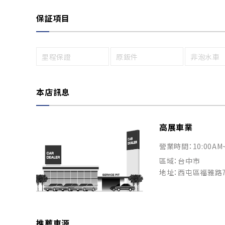
保証項目
里程保證
原鈑件
非泡水車
本店訊息
高展車業
營業時間：10:00AM
區域：台中市
地址：西屯區福雅路7
推薦車源