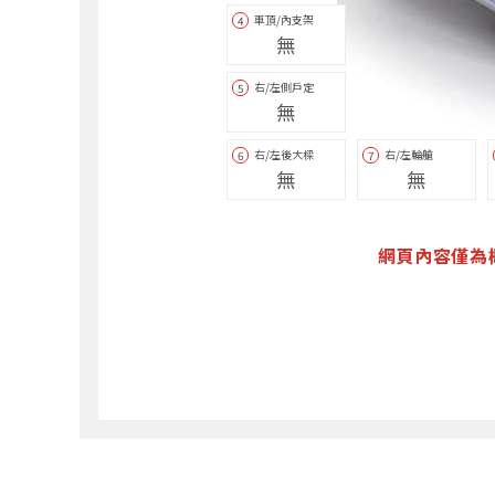
車頂/內支架
4
無
右/左側戶定
5
無
右/左後大樑
右/左輪艙
6
7
無
無
網頁內容僅為