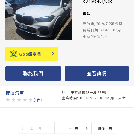
xDrive40i/0cc
電洽
新竹市/2019/7.2萬公里
更新日期：2026年 07月
車商：捷恒汽車
Goo鑑定書
聯絡我們
查看詳情
捷恒汽車
地址:東區經國路一段289號
營業時間:10:00AM~21:00PM 周日公休
★
★
★
★
★
（0件）
上一頁
下一頁
最後一頁