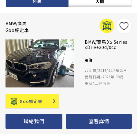
列表
大圖
BMW/寶馬
Goo鑑定車
BMW/寶馬 X5 Series
xDrive30d/0cc
電洽
台北市/2014/15.7萬公里
更新日期：2026年 08月
車商：上好汽車
Goo鑑定書
聯絡我們
查看詳情