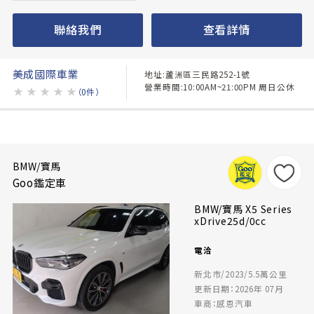
聯絡我們
查看詳情
美成國際車業
地址:蘆洲區三民路252-1號
營業時間:10:00AM~21:00PM 周日公休
★
★
★
★
★
（0件）
BMW/寶馬
Goo鑑定車
BMW/寶馬 X5 Series
xDrive25d/0cc
電洽
新北市/2023/5.5萬公里
更新日期：2026年 07月
車商：感恩汽車