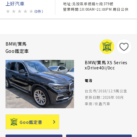
上好汽車
地址:北投區承德路七段379號
營業時間:10:00AM~21:00PM 周日公休
★
★
★
★
★
（0件）
BMW/寶馬
Goo鑑定車
BMW/寶馬 X5 Series
xDrive40i/0cc
電洽
台北市/2018/12.9萬公里
更新日期：2026年 08月
車商：世鑫汽車
Goo鑑定書