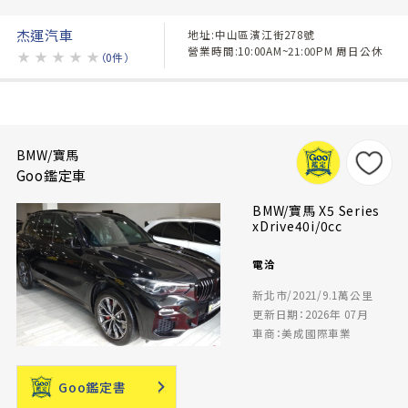
杰運汽車
地址:中山區濱江街278號
營業時間:10:00AM~21:00PM 周日公休
★
★
★
★
★
（0件）
BMW/寶馬
Goo鑑定車
BMW/寶馬 X5 Series
xDrive40i/0cc
電洽
新北市/2021/9.1萬公里
更新日期：2026年 07月
車商：美成國際車業
Goo鑑定書