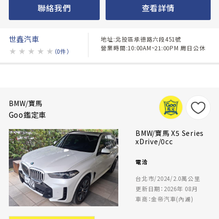
聯絡我們
查看詳情
世鑫汽車
地址:北投區承德路六段451號
營業時間:10:00AM~21:00PM 周日公休
★
★
★
★
★
（0件）
BMW/寶馬
Goo鑑定車
BMW/寶馬 X5 Series
xDrive/0cc
電洽
台北市/2024/2.0萬公里
更新日期：2026年 08月
車商：金帝汽車(內湖)