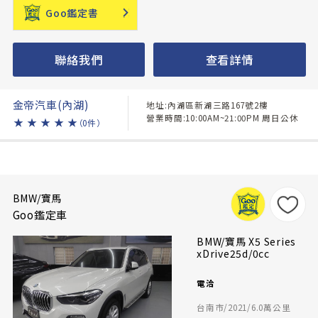
Goo鑑定書
聯絡我們
查看詳情
金帝汽車(內湖)
地址:內湖區新湖三路167號2樓
營業時間:10:00AM~21:00PM 周日公休
★
★
★
★
★
（0件）
BMW/寶馬
Goo鑑定車
BMW/寶馬 X5 Series
xDrive25d/0cc
電洽
台南市/2021/6.0萬公里