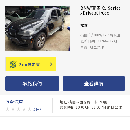
BMW/寶馬 X5 Series
xDrive30i/0cc
電洽
桃園市/2009/17.5萬公里
更新日期：2026年 07月
車商：冠全汽車
Goo鑑定書
聯絡我們
查看詳情
冠全汽車
地址:桃園區國際路二段198號
營業時間:10:00AM~21:00PM 周日公休
★
★
★
★
★
（0件）