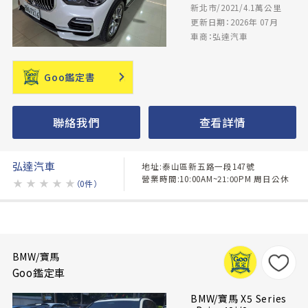
新北市/2021/4.1萬公里
更新日期：2026年 07月
車商：弘達汽車
Goo鑑定書
聯絡我們
查看詳情
弘達汽車
地址:泰山區新五路一段147號
營業時間:10:00AM~21:00PM 周日公休
★
★
★
★
★
（0件）
BMW/寶馬
Goo鑑定車
BMW/寶馬 X5 Series