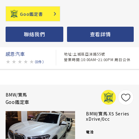
Goo鑑定書
聯絡我們
查看詳情
感恩汽車
地址:土城區亞洲路55號
營業時間:10:00AM~21:00PM 周日公休
★
★
★
★
★
（0件）
BMW/寶馬
Goo鑑定車
BMW/寶馬 X5 Series
xDrive/0cc
電洽