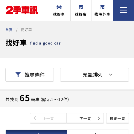
找好車
找好店
找海外車
首頁
找好車
找好車
find a good car
預設排列
搜尋條件
65
共找到
輛車（顯示1〜12件）
上一頁
下一頁
最後一頁