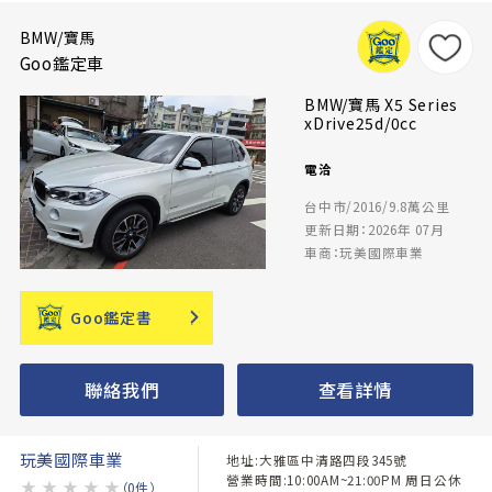
BMW/寶馬
Goo鑑定車
BMW/寶馬 X5 Series
xDrive25d/0cc
電洽
台中市/2016/9.8萬公里
更新日期：2026年 07月
車商：玩美國際車業
Goo鑑定書
聯絡我們
查看詳情
玩美國際車業
地址:大雅區中清路四段345號
營業時間:10:00AM~21:00PM 周日公休
★
★
★
★
★
（0件）