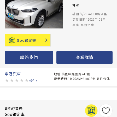
電洽
桃園市/2024/5.0萬公里
更新日期：2026年 08月
車商：車冠汽車
Goo鑑定書
聯絡我們
查看詳情
車冠汽車
地址:桃園區經國路247號
營業時間:10:00AM~21:00PM 周日公休
★
★
★
★
★
（0件）
BMW/寶馬
Goo鑑定車