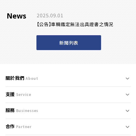
News
2025.09.01
【公告】車輛鑑定無法出具證書之情況
新聞列表
關於我們
About
支援
刊登規範
Service
服務
支援中心
服務條款
Businesses
合作
什麼是Goo鑑定？
聯絡我們
免責聲明
Partner