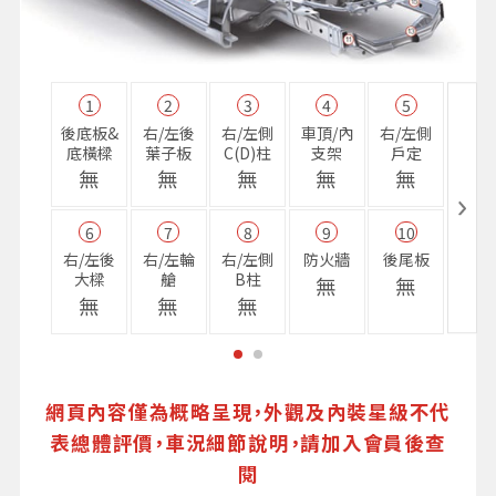
1
2
3
4
5
11
後底板&
右/左後
右/左側
車頂/內
右/左側
右前
底橫樑
葉子板
C(D)柱
支架
戶定
樑
無
無
無
無
無
無
6
7
8
9
10
16
右/左後
右/左輪
右/左側
防火牆
後尾板
避震
大樑
艙
B柱
座
無
無
無
無
無
無
網頁內容僅為概略呈現，外觀及內裝星級不代
表總體評價，車況細節說明，請加入會員後查
閱