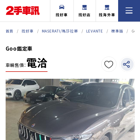
找好車
找好店
找海外車
首頁
找好車
MASERATI/瑪莎拉蒂
LEVANTE
標準版
Go
Goo鑑定車
電洽
車輛售價：