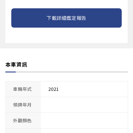
下載詳細鑑定報告
本車資訊
車輛年式
2021
領牌年月
外觀顏色