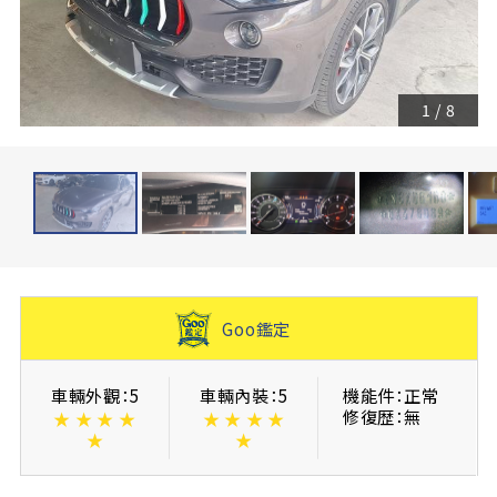
1
/
8
Goo鑑定
車輛外觀：5
車輛內裝：5
機能件：正常
修復歴：無
★
★
★
★
★
★
★
★
★
★