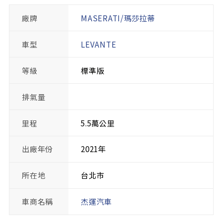
廠牌
MASERATI/瑪莎拉蒂
車型
LEVANTE
等級
標準版
排氣量
里程
5.5萬公里
出廠年份
2021年
所在地
台北市
車商名稱
杰運汽車