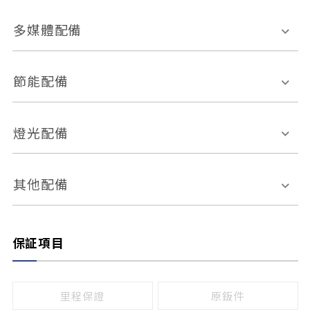
胎壓偵測
兒童安全椅固定裝置
座椅材質
多媒體配備
ABS防鎖死
上坡起步輔助
皮椅
絨布
車道偏離警示
定速系統
其它
外部音源接入
多媒體系統
節能配備
自動停車系統
盲點偵測系統
前座座椅調整
藍牙通訊
電腦導航
引擎啟閉系統
燈光配備
手動
電動
倒車雷達
倒車顯影系統
防盜系統
座椅記憶功能
感應頭燈
自適應遠近光
其他配備
無
有
日行燈
渦輪增壓
後座分離式傾倒
保証項目
頭燈光源
無
有
鹵素燈
HID
里程保證
原鈑件
LED