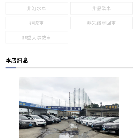
非泡水車
非營業車
非贓車
非失竊尋回車
非重大事故車
本店訊息