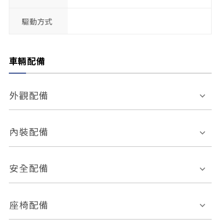
驅動方式
車輛配備
外觀配備
電動天窗
輪圈規格
內裝配備
感應式雨刷
後視鏡電動折疊
多功能方向盤
多功能資訊幕
安全配備
後視鏡方向指示燈
環景影像系統
Keyless免匙系統
前座正面氣囊
後座側面氣囊
座椅配備
恆溫空調
後座出風口