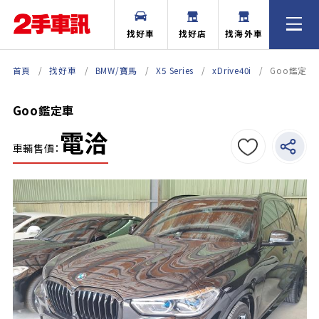
找好車
找好店
找海外車
首頁
找好車
BMW/寶馬
X5 Series
xDrive40i
Goo鑑定車
Goo鑑定車
電洽
車輛售價：