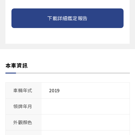
下載詳細鑑定報告
本車資訊
車輛年式
2019
領牌年月
外觀顏色