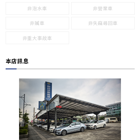
非泡水車
非營業車
非贓車
非失竊尋回車
非重大事故車
本店訊息