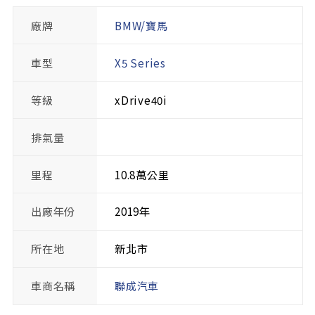
廠牌
BMW/寶馬
車型
X5 Series
等級
xDrive40i
排氣量
里程
10.8萬公里
出廠年份
2019年
所在地
新北市
車商名稱
聯成汽車