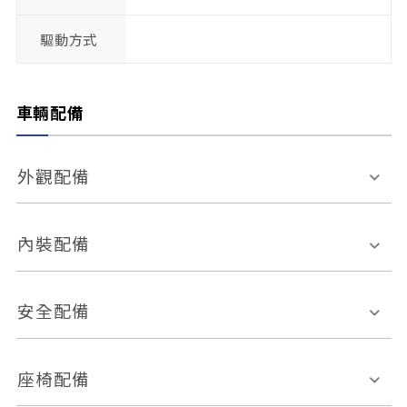
驅動方式
車輛配備
外觀配備
電動天窗
輪圈規格
內裝配備
感應式雨刷
後視鏡電動折疊
多功能方向盤
多功能資訊幕
安全配備
後視鏡方向指示燈
環景影像系統
Keyless免匙系統
前座正面氣囊
後座側面氣囊
座椅配備
恆溫空調
後座出風口