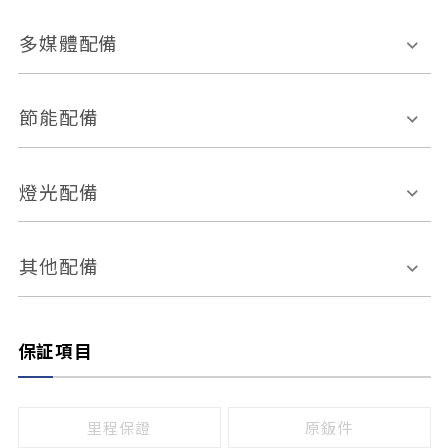
胎壓偵測
兒童安全椅固定裝置
座椅材質
多媒體配備
ABS防鎖死
上坡起步輔助
皮椅
絨布
車道偏離警示
定速系統
其它
外部音源接入
多媒體系統
節能配備
自動停車系統
盲點偵測系統
前座座椅調整
藍牙通訊
電腦導航
引擎啟閉系統
燈光配備
手動
電動
倒車雷達
倒車顯影系統
防盜系統
座椅記憶功能
感應頭燈
自適應遠近光
其他配備
無
有
日行燈
渦輪增壓
後座分離式傾倒
保証項目
頭燈光源
無
有
鹵素燈
HID
里程保證
原鈑件
LED