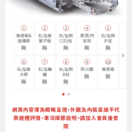
1
2
3
4
5
11
後底板&
右/左後
右/左側
車頂/內
右/左側
右前
底橫樑
葉子板
C(D)柱
支架
戶定
樑
無
無
無
無
無
無
6
7
8
9
10
16
右/左後
右/左輪
右/左側
防火牆
後尾板
避震
大樑
艙
B柱
座
無
無
無
無
無
無
網頁內容僅為概略呈現，外觀及內裝星級不代
表總體評價，車況細節說明，請加入會員後查
閱