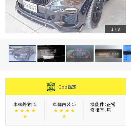
1
/
8
Goo鑑定
車輛外觀：5
車輛內裝：5
機能件：正常
修復歴：無
★
★
★
★
★
★
★
★
★
★