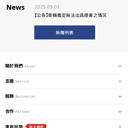
News
2025.09.01
【公告】車輛鑑定無法出具證書之情況
新聞列表
關於我們
About
支援
刊登規範
Service
服務
支援中心
服務條款
Businesses
合作
什麼是Goo鑑定？
聯絡我們
免責聲明
Partner
車商加盟
合作夥伴
找好車
隱私權政策
加入我們