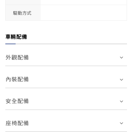
驅動方式
車輛配備
外觀配備
電動天窗
輪圈規格
內裝配備
感應式雨刷
後視鏡電動折疊
多功能方向盤
多功能資訊幕
安全配備
後視鏡方向指示燈
環景影像系統
Keyless免匙系統
前座正面氣囊
後座側面氣囊
座椅配備
恆溫空調
後座出風口