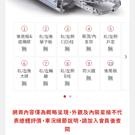
1
2
3
4
5
11
後底板&
右/左後
右/左側
車頂/內
右/左側
右前
底橫樑
葉子板
C(D)柱
支架
戶定
樑
無
無
無
無
無
無
6
7
8
9
10
16
右/左後
右/左輪
右/左側
防火牆
後尾板
避震
大樑
艙
B柱
座
無
無
無
無
無
無
網頁內容僅為概略呈現，外觀及內裝星級不代
表總體評價，車況細節說明，請加入會員後查
閱