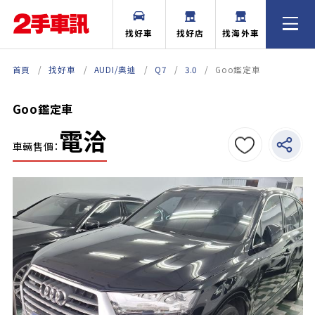
找好車
找好店
找海外車
首頁
找好車
AUDI/奧迪
Q7
3.0
Goo鑑定車
Goo鑑定車
電洽
車輛售價：