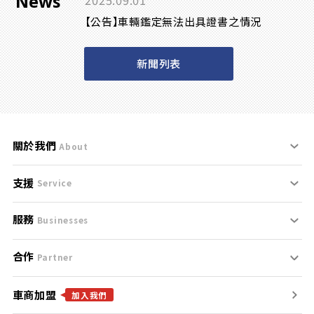
News
2025.09.01
【公告】車輛鑑定無法出具證書之情況
新聞列表
關於我們
About
支援
刊登規範
Service
服務
支援中心
服務條款
Businesses
合作
什麼是Goo鑑定？
聯絡我們
免責聲明
Partner
車商加盟
合作夥伴
找好車
隱私權政策
加入我們