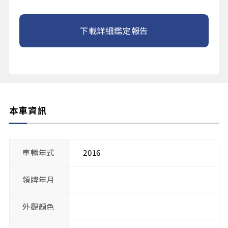
下載詳細鑑定報告
本車資訊
車輛年式
2016
領牌年月
外觀顏色