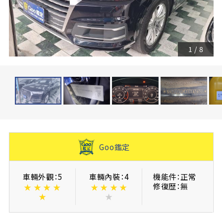
1
/
8
Goo鑑定
車輛外觀：5
車輛內裝：4
機能件：正常
修復歴：無
★
★
★
★
★
★
★
★
★
★