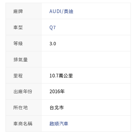
廠牌
AUDI/奧迪
車型
Q7
等級
3.0
排氣量
里程
10.7萬公里
出廠年份
2016年
所在地
台北市
車商名稱
啟順汽車