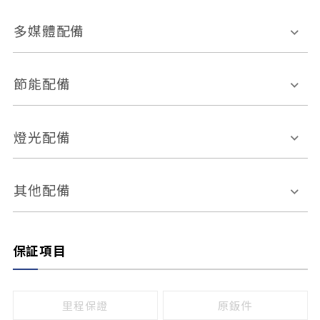
胎壓偵測
兒童安全椅固定裝置
座椅材質
多媒體配備
ABS防鎖死
上坡起步輔助
皮椅
絨布
車道偏離警示
定速系統
其它
外部音源接入
多媒體系統
節能配備
自動停車系統
盲點偵測系統
前座座椅調整
藍牙通訊
電腦導航
引擎啟閉系統
燈光配備
手動
電動
倒車雷達
倒車顯影系統
防盜系統
座椅記憶功能
感應頭燈
自適應遠近光
其他配備
無
有
日行燈
渦輪增壓
後座分離式傾倒
保証項目
頭燈光源
無
有
鹵素燈
HID
里程保證
原鈑件
LED