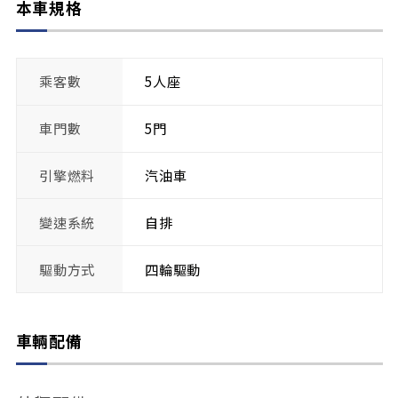
本車規格
乘客數
5人座
車門數
5門
引擎燃料
汽油車
變速系統
自排
驅動方式
四輪驅動
車輛配備