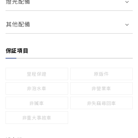
燈光配備
手動
電動
倒車雷達
倒車顯影系統
防盜系統
座椅記憶功能
感應頭燈
自適應遠近光
其他配備
無
有
日行燈
渦輪增壓
後座分離式傾倒
保証項目
頭燈光源
無
有
鹵素燈
HID
里程保證
原鈑件
LED
非泡水車
非營業車
非贓車
非失竊尋回車
非重大事故車