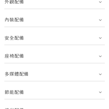
外觀配備
電動天窗
輪圈規格
內裝配備
感應式雨刷
後視鏡電動折疊
多功能方向盤
多功能資訊幕
安全配備
後視鏡方向指示燈
環景影像系統
Keyless免匙系統
前座正面氣囊
後座側面氣囊
座椅配備
恆溫空調
後座出風口
胎壓偵測
兒童安全椅固定裝置
座椅材質
多媒體配備
ABS防鎖死
上坡起步輔助
皮椅
絨布
車道偏離警示
定速系統
其它
外部音源接入
多媒體系統
節能配備
自動停車系統
盲點偵測系統
前座座椅調整
藍牙通訊
電腦導航
引擎啟閉系統