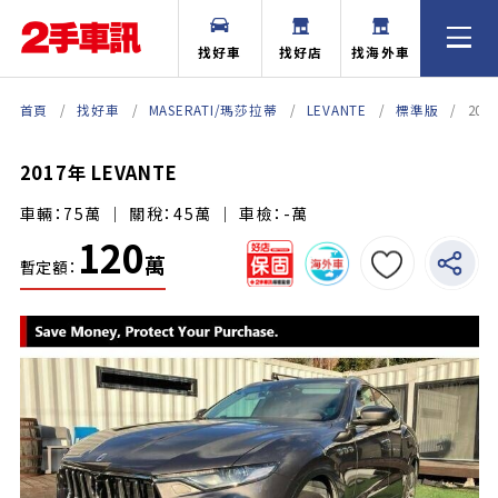
找好車
找好店
找海外車
首頁
找好車
MASERATI/瑪莎拉蒂
LEVANTE
標準版
201
2017年 LEVANTE
車輛：75萬 ｜ 關稅：45萬 ｜ 車檢：-萬
120
萬
暫定額：