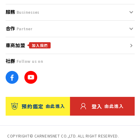
服務
支援中心
服務條款
Businesses
合作
什麼是Goo鑑定？
聯絡我們
免責聲明
Partner
車商加盟
合作夥伴
找好車
隱私權政策
加入我們
社群
Follow us on
廣告合作
找好店
團隊
找海外車
車訊網
消費者評價
台灣優良中古車商大獎
預約鑑定
登入
由此進入
由此進入
保固
收費服務
COPYRIGHT© CARNEWSNET CO.,LTD. ALL RIGHT RESERVED.