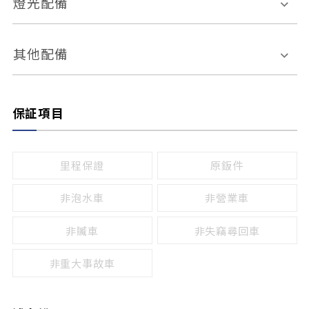
燈光配備
手動
電動
倒車雷達
倒車顯影系統
防盜系統
座椅記憶功能
感應頭燈
自適應遠近光
其他配備
無
有
日行燈
渦輪增壓
後座分離式傾倒
保証項目
頭燈光源
無
有
鹵素燈
HID
里程保證
原鈑件
LED
非泡水車
非營業車
非贓車
非失竊尋回車
非重大事故車