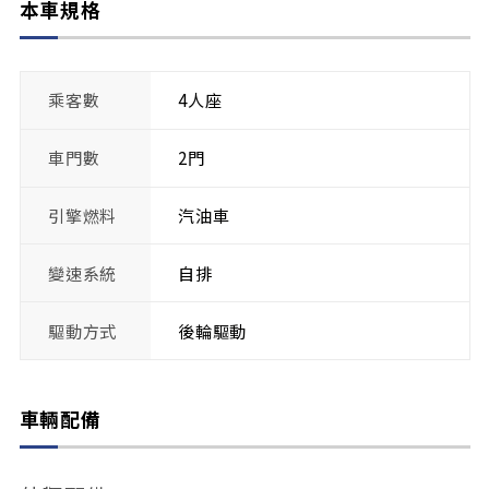
本車規格
乘客數
4人座
車門數
2門
引擎燃料
汽油車
變速系統
自排
驅動方式
後輪驅動
車輛配備