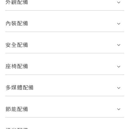
外觀配備
電動天窗
輪圈規格
內裝配備
感應式雨刷
後視鏡電動折疊
多功能方向盤
多功能資訊幕
安全配備
後視鏡方向指示燈
環景影像系統
Keyless免匙系統
前座正面氣囊
後座側面氣囊
座椅配備
恆溫空調
後座出風口
胎壓偵測
兒童安全椅固定裝置
座椅材質
多媒體配備
ABS防鎖死
上坡起步輔助
皮椅
絨布
車道偏離警示
定速系統
其它
外部音源接入
多媒體系統
節能配備
自動停車系統
盲點偵測系統
前座座椅調整
藍牙通訊
電腦導航
引擎啟閉系統