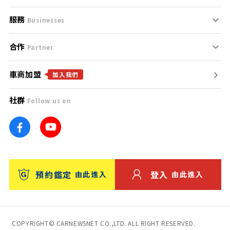
服務
支援中心
服務條款
Businesses
合作
什麼是Goo鑑定？
聯絡我們
免責聲明
Partner
車商加盟
合作夥伴
找好車
隱私權政策
加入我們
社群
Follow us on
廣告合作
找好店
團隊
找海外車
車訊網
消費者評價
台灣優良中古車商大獎
預約鑑定
登入
由此進入
由此進入
保固
收費服務
COPYRIGHT© CARNEWSNET CO.,LTD. ALL RIGHT RESERVED.