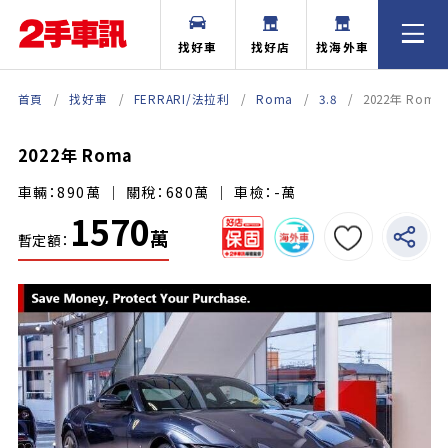
找好車
找好店
找海外車
首頁
找好車
FERRARI/法拉利
Roma
3.8
2022年 Roma
2022年 Roma
車輛：890萬 ｜ 關稅：680萬 ｜ 車檢：-萬
1570
萬
暫定額：