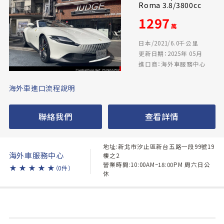
Roma 3.8/3800cc
1297
萬
日本/2021/6.0千公里
更新日期：2025年 05月
進口商：海外車服務中心
海外車進口流程說明
聯絡我們
查看詳情
地址:新北市汐止區新台五路一段99號19
海外車服務中心
樓之2
營業時間:10:00AM~18:00PM 周六日公
★
★
★
★
★
（0件）
休