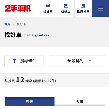
找好車
找好店
找海外車
首頁
找好車
找好車
find a good car
預設排列
搜尋條件
12
共找到
輛車（顯示1〜12件）
列表
大圖