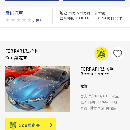
奇裕汽車
地址:南港區南港路三段55號
營業時間:10:00AM~21:00PM 周日公休
★
★
★
★
★
（0件）
FERRARI/法拉利
Goo鑑定車
FERRARI/法拉利
Roma 3.8/0cc
電洽
台北市/2023/4.1千公里
更新日期：2026年 06月
車商：凱爾車業 民權店
Goo鑑定書