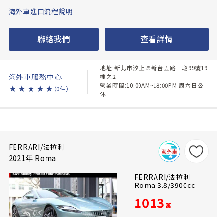
海外車進口流程說明
聯絡我們
查看詳情
地址:新北市汐止區新台五路一段99號19
海外車服務中心
樓之2
營業時間:10:00AM~18:00PM 周六日公
★
★
★
★
★
（0件）
休
FERRARI/法拉利
2021年 Roma
FERRARI/法拉利
Roma 3.8/3900cc
1013
萬