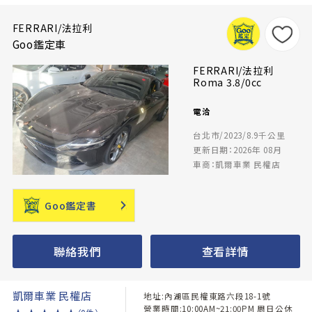
FERRARI/法拉利
Goo鑑定車
FERRARI/法拉利
Roma 3.8/0cc
電洽
台北市/2023/8.9千公里
更新日期：2026年 08月
車商：凱爾車業 民權店
Goo鑑定書
聯絡我們
查看詳情
凱爾車業 民權店
地址:內湖區民權東路六段18-1號
營業時間:10:00AM~21:00PM 周日公休