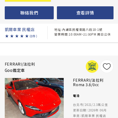
聯絡我們
查看詳情
凱爾車業 民權店
地址:內湖區民權東路六段18-1號
營業時間:10:00AM~21:00PM 周日公休
★
★
★
★
★
（0件）
FERRARI/法拉利
Goo鑑定車
FERRARI/法拉利
Roma 3.8/0cc
電洽
台北市/2021/2.3萬公里
更新日期：2026年 06月
車商：凱爾車業 民權店