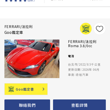
★
★
★
★
★
（0件）
FERRARI/法拉利
Goo鑑定車
FERRARI/法拉利
Roma 3.8/0cc
電洽
台北市/2022/8.5千公里
更新日期：2026年 06月
車商：奇裕汽車
Goo鑑定書
聯絡我們
查看詳情