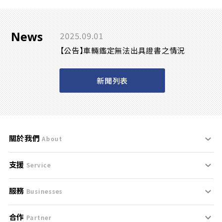
News
2025.09.01
【公告】車輛鑑定無法出具證書之情況
新聞列表
關於我們
About
支援
刊登規範
Service
服務
支援中心
服務條款
Businesses
合作
什麼是Goo鑑定？
聯絡我們
免責聲明
Partner