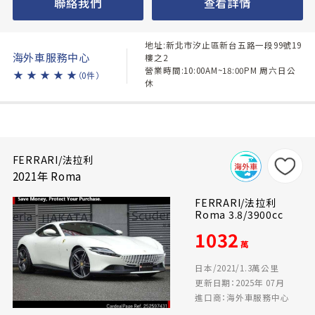
聯絡我們
查看詳情
地址:新北市汐止區新台五路一段99號19
海外車服務中心
樓之2
營業時間:10:00AM~18:00PM 周六日公
★
★
★
★
★
（0件）
休
FERRARI/法拉利
2021年 Roma
FERRARI/法拉利
Roma 3.8/3900cc
1032
萬
日本/2021/1.3萬公里
更新日期：2025年 07月
進口商：海外車服務中心