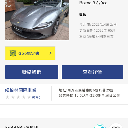
Roma 3.8/0cc
電洽
台北市/2022/1.4萬公里
更新日期：2026年 05月
車商：紐柏林國際車業
Goo鑑定書
聯絡我們
查看詳情
紐柏林國際車業
地址:內湖區民權東路6段15巷29號
營業時間:10:00AM~21:00PM 周日公休
★
★
★
★
★
（0件）
FERRARI/法拉利