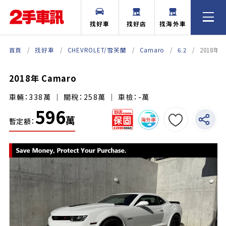
找好車
找好店
找海外車
首頁
找好車
CHEVROLET/雪芙蘭
Camaro
6.2
2018年 
2018年 Camaro
車輛：338萬 ｜ 關稅：258萬 ｜ 車檢：-萬
596
萬
暫定額：