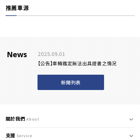
推薦車源
News
2025.09.01
【公告】車輛鑑定無法出具證書之情況
新聞列表
關於我們
About
支援
刊登規範
Service