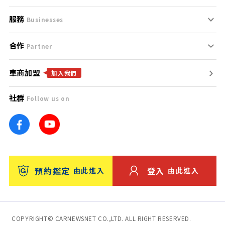
服務
支援中心
服務條款
Businesses
合作
什麼是Goo鑑定？
聯絡我們
免責聲明
Partner
車商加盟
合作夥伴
找好車
隱私權政策
加入我們
社群
Follow us on
廣告合作
找好店
團隊
找海外車
車訊網
消費者評價
台灣優良中古車商大獎
預約鑑定
登入
由此進入
由此進入
保固
收費服務
COPYRIGHT© CARNEWSNET CO.,LTD. ALL RIGHT RESERVED.