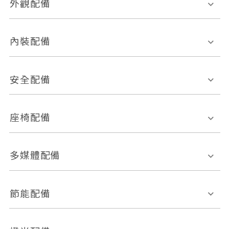
外觀配備
電動天窗
輪圈規格
內裝配備
感應式雨刷
後視鏡電動折疊
多功能方向盤
多功能資訊幕
安全配備
後視鏡方向指示燈
環景影像系統
Keyless免匙系統
前座正面氣囊
後座側面氣囊
座椅配備
恆溫空調
後座出風口
胎壓偵測
兒童安全椅固定裝置
座椅材質
多媒體配備
ABS防鎖死
上坡起步輔助
皮椅
絨布
車道偏離警示
定速系統
其它
外部音源接入
多媒體系統
節能配備
自動停車系統
盲點偵測系統
前座座椅調整
藍牙通訊
電腦導航
引擎啟閉系統