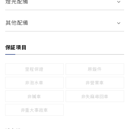
燈光配備
手動
電動
倒車雷達
倒車顯影系統
防盜系統
座椅記憶功能
感應頭燈
自適應遠近光
其他配備
無
有
日行燈
渦輪增壓
後座分離式傾倒
保証項目
頭燈光源
無
有
鹵素燈
HID
里程保證
原鈑件
LED
非泡水車
非營業車
非贓車
非失竊尋回車
非重大事故車