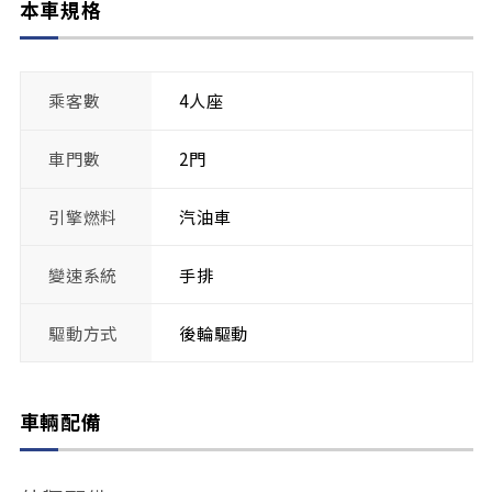
本車規格
乘客數
4人座
車門數
2門
引擎燃料
汽油車
變速系統
手排
驅動方式
後輪驅動
車輛配備