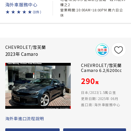
海外車服務中心
樓之2
營業時間:10:00AM~18:00PM 周六日公
★
★
★
★
★
（0件）
休
CHEVROLET/雪芙蘭
2023年 Camaro
CHEVROLET/雪芙蘭
Camaro 6.2/6200cc
290
萬
日本/2023/1.5萬公里
更新日期：2025年 06月
進口商：海外車服務中心
海外車進口流程說明