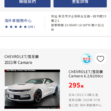
聯絡我們
查看詳情
地址:新北市汐止區新台五路一段99號19
海外車服務中心
樓之2
營業時間:10:00AM~18:00PM 周六日公
★
★
★
★
★
（0件）
休
CHEVROLET/雪芙蘭
2021年 Camaro
CHEVROLET/雪芙蘭
Camaro 6.2/6200cc
295
萬
日本/2021/3.8萬公里
更新日期：2025年 07月
進口商：海外車服務中心