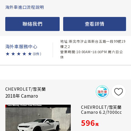
海外車進口流程說明
聯絡我們
查看詳情
地址:新北市汐止區新台五路一段99號19
海外車服務中心
樓之2
營業時間:10:00AM~18:00PM 周六日公
★
★
★
★
★
（0件）
休
CHEVROLET/雪芙蘭
2018年 Camaro
CHEVROLET/雪芙蘭
Camaro 6.2/7000cc
596
萬