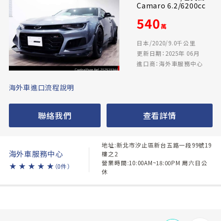
Camaro 6.2/6200cc
540
萬
日本/2020/9.0千公里
更新日期：2025年 06月
進口商：海外車服務中心
海外車進口流程說明
聯絡我們
查看詳情
地址:新北市汐止區新台五路一段99號19
海外車服務中心
樓之2
營業時間:10:00AM~18:00PM 周六日公
★
★
★
★
★
（0件）
休