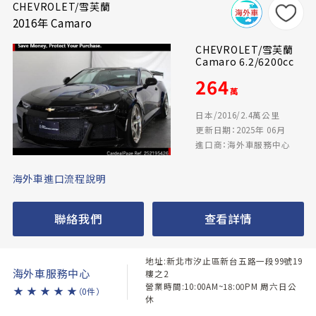
CHEVROLET/雪芙蘭
2016年 Camaro
CHEVROLET/雪芙蘭
Camaro 6.2/6200cc
264
萬
日本/2016/2.4萬公里
更新日期：2025年 06月
進口商：海外車服務中心
海外車進口流程說明
聯絡我們
查看詳情
地址:新北市汐止區新台五路一段99號19
海外車服務中心
樓之2
營業時間:10:00AM~18:00PM 周六日公
★
★
★
★
★
（0件）
休