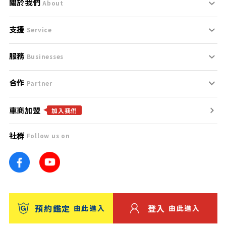
關於我們
About
支援
刊登規範
Service
服務
支援中心
服務條款
Businesses
合作
什麼是Goo鑑定？
聯絡我們
免責聲明
Partner
車商加盟
合作夥伴
找好車
隱私權政策
加入我們
社群
Follow us on
廣告合作
找好店
團隊
找海外車
車訊網
消費者評價
台灣優良中古車商大獎
預約鑑定
登入
由此進入
由此進入
保固