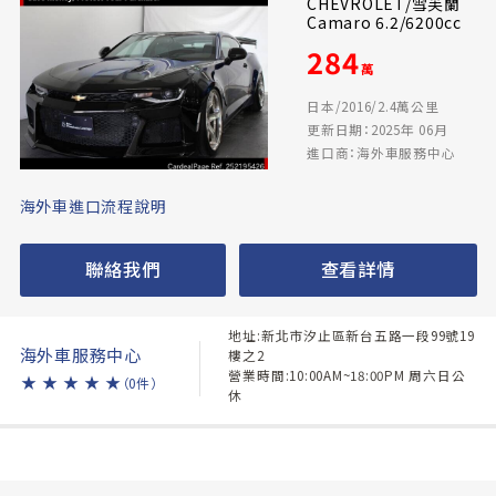
CHEVROLET/雪芙蘭
Camaro 6.2/6200cc
284
萬
日本/2016/2.4萬公里
更新日期：2025年 06月
進口商：海外車服務中心
海外車進口流程說明
聯絡我們
查看詳情
地址:新北市汐止區新台五路一段99號19
海外車服務中心
樓之2
營業時間:10:00AM~18:00PM 周六日公
★
★
★
★
★
（0件）
休