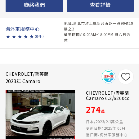
聯絡我們
查看詳情
地址:新北市汐止區新台五路一段99號19
海外車服務中心
樓之2
營業時間:10:00AM~18:00PM 周六日公
★
★
★
★
★
（0件）
休
CHEVROLET/雪芙蘭
2023年 Camaro
CHEVROLET/雪芙蘭
Camaro 6.2/6200cc
274
萬
日本/2023/2.1萬公里
更新日期：2025年 06月
進口商：海外車服務中心