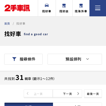
找好車
找好店
找海外車
首頁
找好車
找好車
find a good car
預設排列
搜尋條件
31
共找到
輛車（顯示1〜12件）
上一頁
下一頁
最後一頁