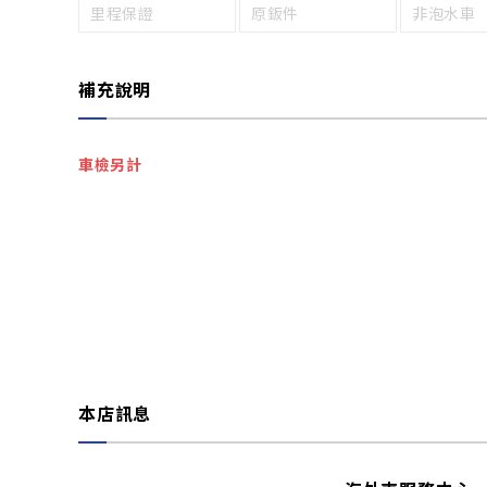
里程保證
原鈑件
非泡水車
補充說明
車檢另計
本店訊息