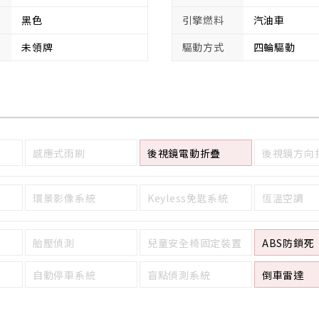
黑色
引擎燃料
汽油車
未領牌
驅動方式
四輪驅動
感應式雨刷
後視鏡電動折疊
後視鏡方向
環景影像系統
Keyless免匙系統
恆溫空調
胎壓偵測
兒童安全椅固定裝置
ABS防鎖死
自動停車系統
盲點偵測系統
倒車雷達