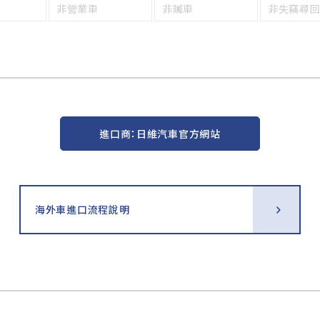
非營業車
非贓車
非失竊尋
進口商：日維汽車官方網站
海外車進口流程說明