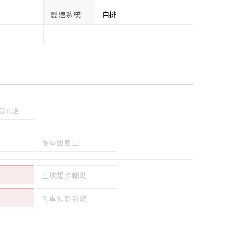
變速系統
自排
指示燈
後座出風口
上坡起步輔助
倒車顯影系統