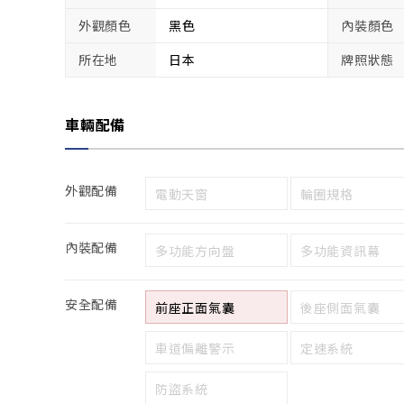
外觀顏色
黑色
內裝顏色
所在地
日本
牌照狀態
車輛配備
外觀配備
電動天窗
輪圈規格
內裝配備
多功能方向盤
多功能資訊幕
安全配備
前座正面氣囊
後座側面氣囊
車道偏離警示
定速系統
防盜系統