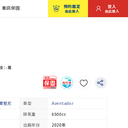
預約鑑定
登入
車訊保固
由此進入
由此進入
檢：-萬
林寶堅尼
車型
Aventador
排氣量
6500cc
出廠年份
2020年