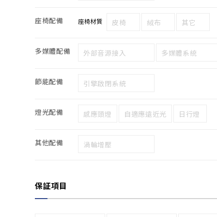
座椅配備
座椅材質
皮椅
絨布
其它
多媒體配備
外部音源接入
多媒體系統
節能配備
引擎啟閉系統
燈光配備
感應頭燈
自適應遠近光
日行燈
其他配備
渦輪增壓
保証項目