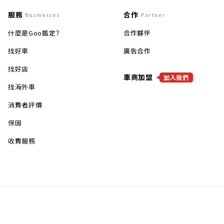
服務
合作
Businesses
Partner
什麼是Goo鑑定？
合作夥伴
找好車
廣告合作
找好店
車商加盟
加入我們
找海外車
消費者評價
保固
收費服務