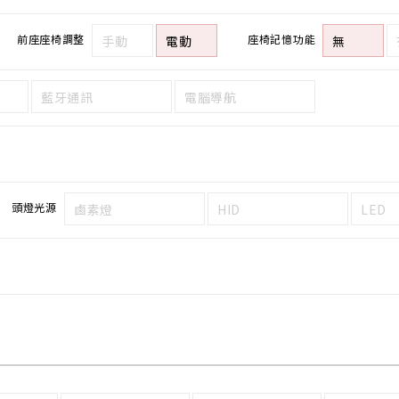
前座座椅調整
座椅記憶功能
手動
電動
無
藍牙通訊
電腦導航
頭燈光源
鹵素燈
HID
LED