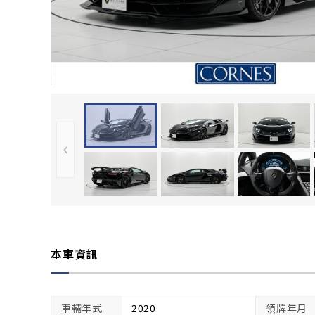
本車資訊
車輛年式
2020
領牌年月