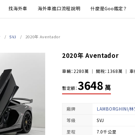
找海外車
海外車進口流程說明
什麼是Goo鑑定？
r
SVJ
2020年 Aventador
2020年 Aventador
車輛：2280萬 ｜ 關稅：1368萬 ｜ 車
3648
萬
暫定額：
廠牌
LAMBORGHINI/
等級
SVJ
里程
7.0千公里