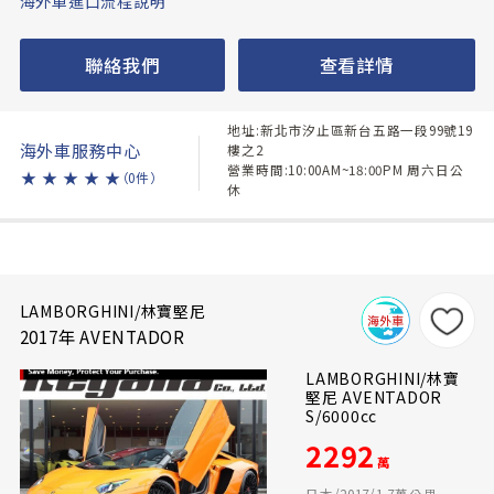
海外車進口流程說明
聯絡我們
查看詳情
地址:新北市汐止區新台五路一段99號19
海外車服務中心
樓之2
營業時間:10:00AM~18:00PM 周六日公
★
★
★
★
★
（0件）
休
LAMBORGHINI/林寶堅尼
2017年 AVENTADOR
LAMBORGHINI/林寶
堅尼 AVENTADOR
S/6000cc
2292
萬
日本/2017/1.7萬公里