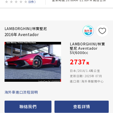
★
★
★
★
★
（0件）
LAMBORGHINI/林寶堅尼
2016年 Aventador
LAMBORGHINI/林寶
堅尼 Aventador
SV/6000cc
2737
萬
日本/2016/1.4萬公里
更新日期：2025年 07月
進口商：海外車服務中心
海外車進口流程說明
聯絡我們
查看詳情