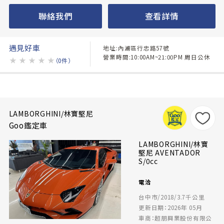
聯絡我們
查看詳情
遇見好車
地址:內湖區行忠路57號
營業時間:10:00AM~21:00PM 周日公休
★
★
★
★
★
（0件）
LAMBORGHINI/林寶堅尼
Goo鑑定車
LAMBORGHINI/林寶
堅尼 AVENTADOR
S/0cc
電洽
台中市/2018/3.7千公里
更新日期：2026年 05月
車商：超朋興業股份有限公