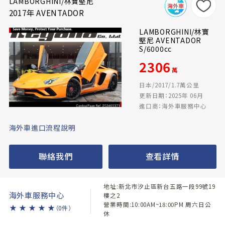
LAMBORGHINI/林寶堅尼
2017年 AVENTADOR
LAMBORGHINI/林寶
堅尼 AVENTADOR
S/6000cc
2306
萬
日本/2017/1.7萬公里
更新日期：2025年 06月
進口商：海外車服務中心
海外車進口流程說明
聯絡我們
查看詳情
地址:新北市汐止區新台五路一段99號19
海外車服務中心
樓之2
營業時間:10:00AM~18:00PM 周六日公
★
★
★
★
★
（0件）
休