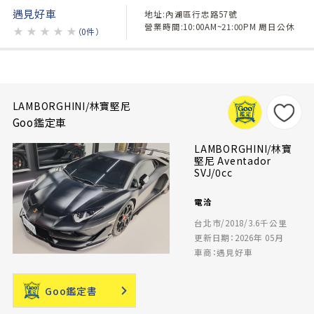
遇見好車
地址:內湖區行忠路57號
營業時間:10:00AM~21:00PM 周日公休
★
★
★
★
★
（0件）
LAMBORGHINI/林寶堅尼
Goo鑑定車
LAMBORGHINI/林寶
堅尼 Aventador
SVJ/0cc
電洽
台北市/2018/3.6千公里
更新日期：2026年 05月
車商：遇見好車
Goo鑑定書