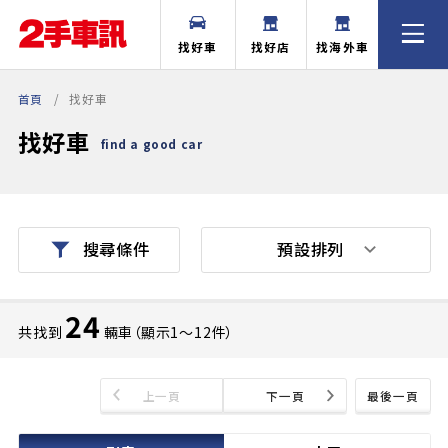
找好車
找好店
找海外車
首頁
找好車
找好車
find a good car
預設排列
搜尋條件
24
共找到
輛車（顯示1〜12件）
上一頁
下一頁
最後一頁