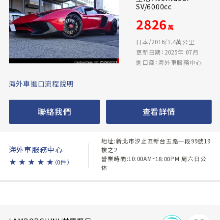
SV/6000cc
2826
萬
日本/2016/1.4萬公里
更新日期：2025年 07月
進口商：海外車服務中心
海外車進口流程說明
聯絡我們
查看詳情
地址:新北市汐止區新台五路一段99號19
海外車服務中心
樓之2
營業時間:10:00AM~18:00PM 周六日公
★
★
★
★
★
（0件）
休