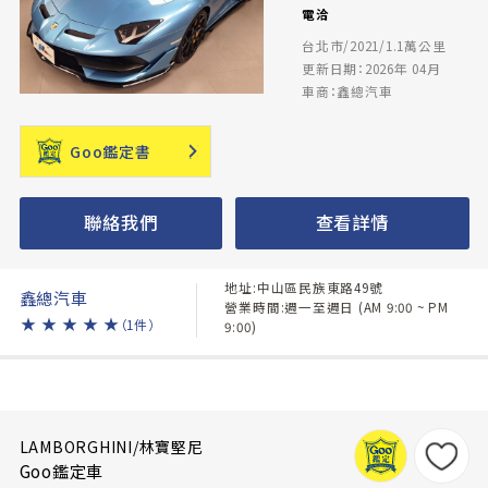
電洽
台北市/2021/1.1萬公里
更新日期：2026年 04月
車商：鑫總汽車
Goo鑑定書
聯絡我們
查看詳情
地址:中山區民族東路49號
鑫總汽車
營業時間:週一至週日 (AM 9:00 ~ PM
★
★
★
★
★
（1件）
9:00)
LAMBORGHINI/林寶堅尼
Goo鑑定車