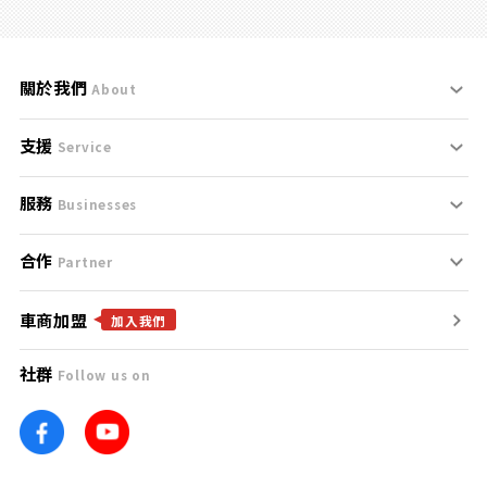
關於我們
About
支援
刊登規範
Service
服務
支援中心
服務條款
Businesses
合作
什麼是Goo鑑定？
聯絡我們
免責聲明
Partner
車商加盟
合作夥伴
找好車
隱私權政策
加入我們
社群
Follow us on
廣告合作
找好店
團隊
找海外車
車訊網