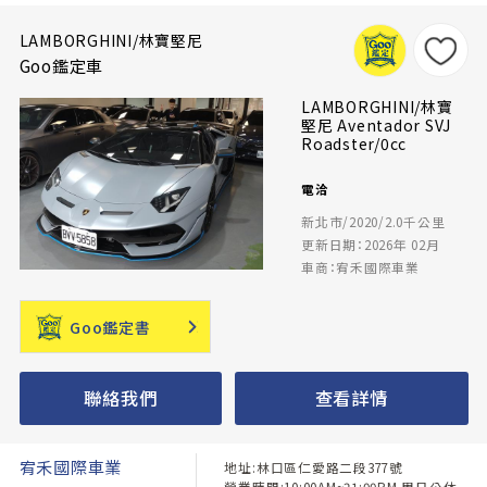
LAMBORGHINI/林寶堅尼
Goo鑑定車
LAMBORGHINI/林寶
堅尼 Aventador SVJ
Roadster/0cc
電洽
新北市/2020/2.0千公里
更新日期：2026年 02月
車商：宥禾國際車業
Goo鑑定書
聯絡我們
查看詳情
宥禾國際車業
地址:林口區仁愛路二段377號
營業時間:10:00AM~21:00PM 周日公休