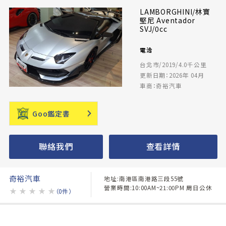
LAMBORGHINI/林寶
堅尼 Aventador
SVJ/0cc
電洽
台北市/2019/4.0千公里
更新日期：2026年 04月
車商：奇裕汽車
Goo鑑定書
聯絡我們
查看詳情
奇裕汽車
地址:南港區南港路三段55號
營業時間:10:00AM~21:00PM 周日公休
★
★
★
★
★
（0件）