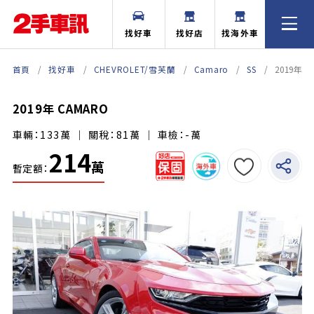
找好車
找好店
找海外車
首頁
找好車
CHEVROLET/雪芙蘭
Camaro
SS
2019年 
2019年 CAMARO
車輛：133萬 ｜ 關稅：81萬 ｜ 車檢：-萬
214
萬
暫定額：