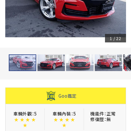
1
/
22
Goo鑑定
車輛外觀：5
車輛內裝：5
機能件：正常
修復歴：無
★
★
★
★
★
★
★
★
★
★