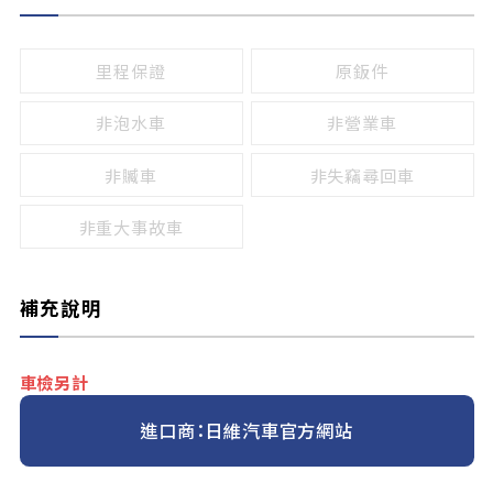
無
有
鹵素燈
HID
里程保證
原鈑件
LED
非泡水車
非營業車
非贓車
非失竊尋回車
非重大事故車
補充說明
車檢另計
進口商：日維汽車官方網站