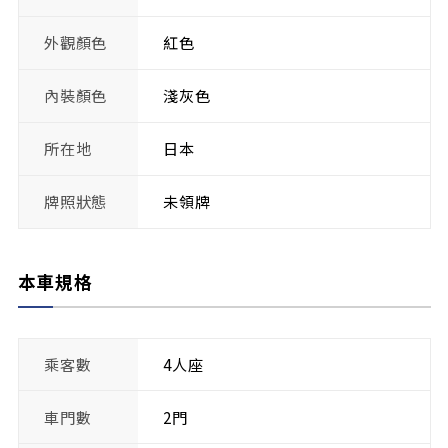
外觀顏色
紅色
內裝顏色
淺灰色
所在地
日本
牌照狀態
未領牌
本車規格
乘客數
4人座
車門數
2門