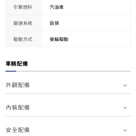
引擎燃料
汽油車
變速系統
自排
驅動方式
後輪驅動
車輛配備
外觀配備
電動天窗
輪圈規格
內裝配備
感應式雨刷
後視鏡電動折疊
多功能方向盤
多功能資訊幕
安全配備
後視鏡方向指示燈