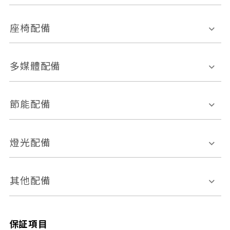
環景影像系統
Keyless免匙系統
前座正面氣囊
後座側面氣囊
座椅配備
恆溫空調
後座出風口
胎壓偵測
兒童安全椅固定裝置
座椅材質
多媒體配備
ABS防鎖死
上坡起步輔助
皮椅
絨布
車道偏離警示
定速系統
其它
外部音源接入
多媒體系統
節能配備
自動停車系統
盲點偵測系統
前座座椅調整
藍牙通訊
電腦導航
引擎啟閉系統
燈光配備
手動
電動
倒車雷達
倒車顯影系統
防盜系統
座椅記憶功能
感應頭燈
自適應遠近光
其他配備
無
有
日行燈
渦輪增壓
後座分離式傾倒
保証項目
頭燈光源