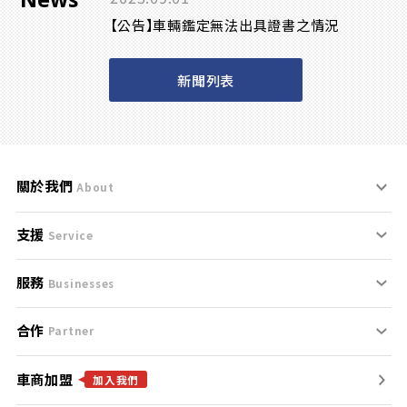
【公告】車輛鑑定無法出具證書之情況
新聞列表
關於我們
About
支援
刊登規範
Service
服務
支援中心
服務條款
Businesses
合作
什麼是Goo鑑定？
聯絡我們
免責聲明
Partner
車商加盟
合作夥伴
找好車
隱私權政策
加入我們