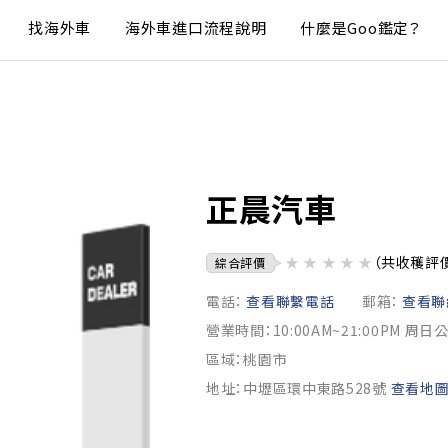
找海外車
海外車進口流程說明
什麼是Goo鑑定？
正晨汽車
★
★
★
★
★
（共收穫評
綜合評價
電話：
查看聯繫電話
郵箱：
查看聯
營業時間：10:00AM~21:00PM 周日
區域：桃園市
地址：中壢區環中東路528號
查看地