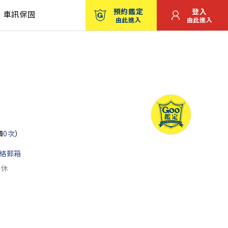
預約鑑定
登入
車訊保固
由此進入
由此進入
價
0次
）
絡郵箱
公休
圖