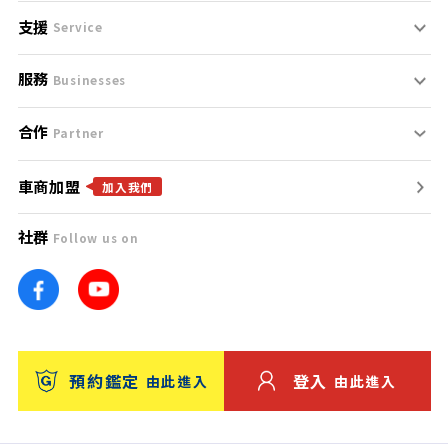
支援
刊登規範
Service
服務
支援中心
服務條款
Businesses
合作
什麼是Goo鑑定？
聯絡我們
免責聲明
Partner
車商加盟
合作夥伴
找好車
隱私權政策
加入我們
社群
Follow us on
廣告合作
找好店
團隊
找海外車
車訊網
消費者評價
台灣優良中古車商大獎
預約鑑定
登入
由此進入
由此進入
保固