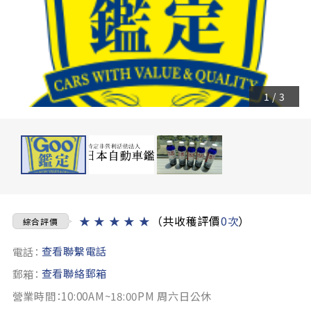
1
/
3
★
★
★
★
★
（共收穫評價
0次
）
綜合評價
查看聯繫電話
電話：
查看聯絡郵箱
郵箱：
營業時間：10:00AM~18:00PM 周六日公休