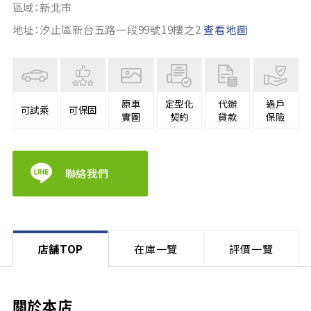
區域：新北市
地址：汐止區新台五路一段99號19樓之2
查看地圖
原車
定型化
代辦
過戶
可試乘
可保固
實圖
契約
貸款
保險
聯絡我們
店舗TOP
在庫一覽
評價一覽
關於本店