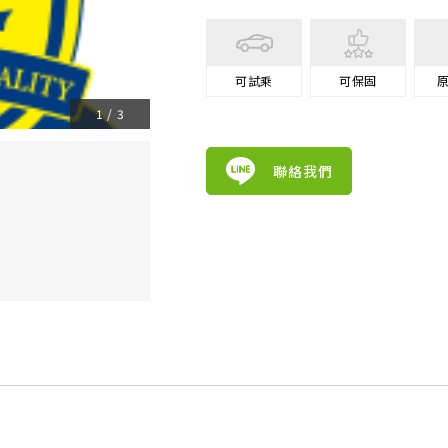
可試乘
可保固
1
/
3
聯絡我們