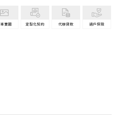
原車
實圖
定型化契約
代辦
貸款
過戶
保險