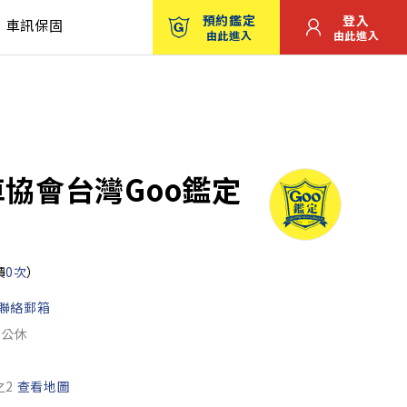
預約鑑定
登入
車訊保固
由此進入
由此進入
車協會台灣Goo鑑定
價
0次
）
聯絡郵箱
日公休
之2
查看地圖