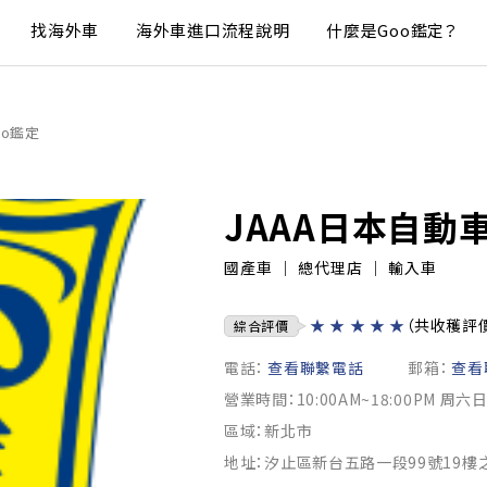
找海外車
海外車進口流程說明
什麼是Goo鑑定？
oo鑑定
JAAA日本自動
國產車 ｜ 總代理店 ｜ 輸入車
★
★
★
★
★
（共收穫評
綜合評價
電話：
查看聯繫電話
郵箱：
查看
營業時間：10:00AM~18:00PM 周六
區域：新北市
地址：汐止區新台五路一段99號19樓