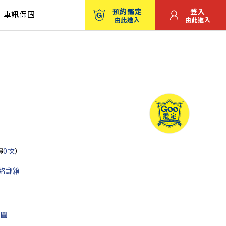
預約鑑定
登入
車訊保固
由此進入
由此進入
價
0次
）
絡郵箱
地圖