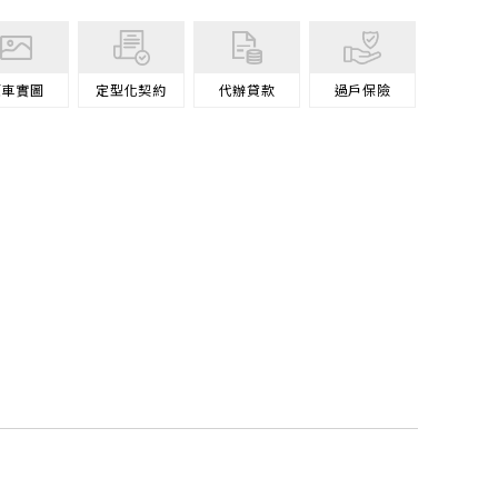
原車
實圖
定型化契約
代辦
貸款
過戶
保險