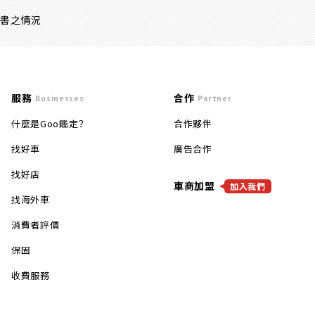
證書之情況
服務
合作
Businesses
Partner
什麼是Goo鑑定？
合作夥伴
找好車
廣告合作
找好店
車商加盟
加入我們
找海外車
消費者評價
保固
收費服務