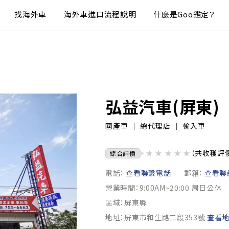
找海外車
海外車進口流程說明
什麼是Goo鑑定？
弘益汽車(屏東)
國產車 ｜ 總代理店 ｜ 輸入車
★
★
★
★
★
（共收穫評
綜合評價
電話：
查看聯繫電話
郵箱：
查看聯
營業時間：9:00AM~20:00 周日公休
區域：屏東縣
地址：屏東市和生路二段353號
查看