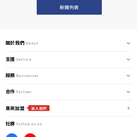
新聞列表
關於我們
About
支援
刊登規範
Service
服務
支援中心
服務條款
Businesses
合作
什麼是Goo鑑定？
聯絡我們
免責聲明
Partner
車商加盟
合作夥伴
找好車
隱私權政策
加入我們
社群
Follow us on
廣告合作
找好店
團隊