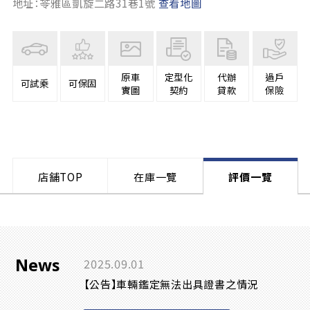
地址：苓雅區凱旋二路31巷1號
查看地圖
原車
定型化
代辦
過戶
可試乘
可保固
實圖
契約
貸款
保險
店舗TOP
在庫一覽
評價一覽
News
2025.09.01
【公告】車輛鑑定無法出具證書之情況