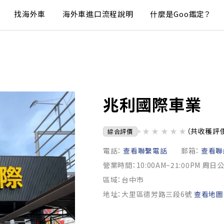
找海外車
海外車進口流程說明
什麼是Goo鑑定？
兆利國際車業
★
★
★
★
★
（共收穫評
綜合評價
電話：
查看聯繫電話
郵箱：
查看聯
營業時間：10:00AM~21:00PM 周日
區域：台中市
地址：大里區德芳路三段6號
查看地圖