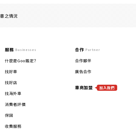
證書之情況
服務
合作
Businesses
Partner
什麼是Goo鑑定？
合作夥伴
找好車
廣告合作
找好店
車商加盟
加入我們
找海外車
消費者評價
保固
收費服務