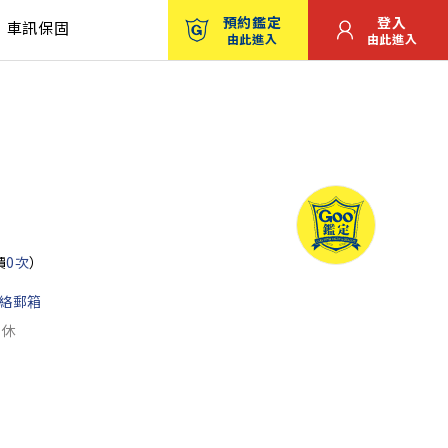
預約鑑定
登入
車訊保固
由此進入
由此進入
價
0次
）
絡郵箱
公休