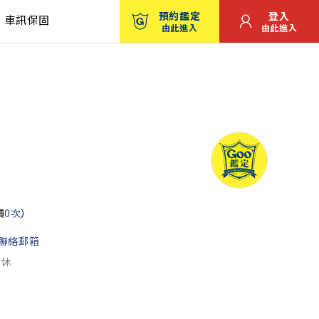
預約鑑定
登入
車訊保固
由此進入
由此進入
價
0次
）
聯絡郵箱
公休
圖