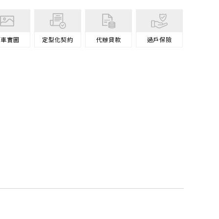
原車
實圖
定型化契約
代辦
貸款
過戶
保險