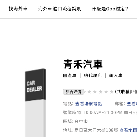
找海外車
海外車進口流程說明
什麼是Goo鑑定？
青禾汽車
國產車 ｜ 總代理店 ｜ 輸入車
★
★
★
★
★
（共收穫評
綜合評價
電話：
查看聯繫電話
郵箱：
查看
營業時間：10:00AM~21:00PM 周日
區域：台中市
地址：烏日區大同六街108號
查看地