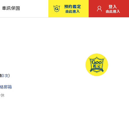
預約鑑定
登入
車訊保固
由此進入
由此進入
價
0次
）
絡郵箱
公休