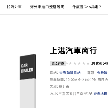
找海外車
海外車進口流程說明
什麼是Goo鑑定？
上湛汽車商行
★
★
★
★
★
（共收穫評
綜合評價
電話：
查看聯繫電話
郵箱：
查看聯
營業時間：10:00AM~21:00PM 周日
區域：新北市
地址：三重區五谷王南街1號
查看地圖