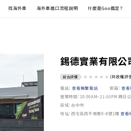
找海外車
海外車進口流程說明
什麼是Goo鑑定？
錫德實業有限公
★
★
★
★
★
（共收穫評
綜合評價
電話：
查看聯繫電話
郵箱：
查看
營業時間：10:00AM~21:00PM 周日
區域：台中市
地址：西屯區西平南巷9-8號1樓
查看