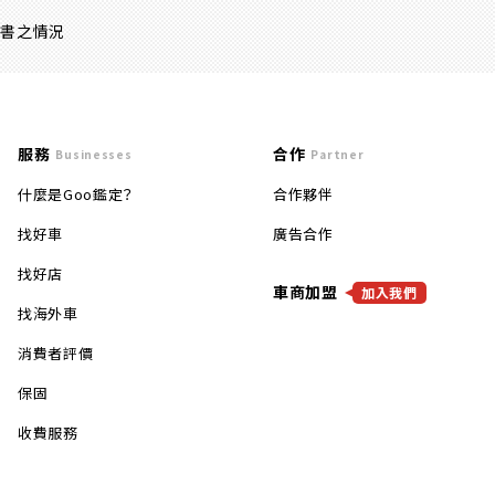
證書之情況
服務
合作
Businesses
Partner
什麼是Goo鑑定？
合作夥伴
找好車
廣告合作
找好店
車商加盟
加入我們
找海外車
消費者評價
保固
收費服務