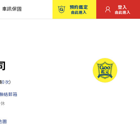
預約鑑定
登入
車訊保固
由此進入
由此進入
司
價
0次
）
聯絡郵箱
公休
地圖