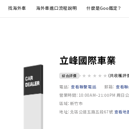
找海外車
海外車進口流程說明
什麼是Goo鑑定？
立峰國際車業
★
★
★
★
★
（共收穫評
綜合評價
電話：
查看聯繫電話
郵箱：
查看聯
營業時間：10:00AM~21:00PM 周日
區域：新竹市
地址：北區公道五路五段67號
查看地