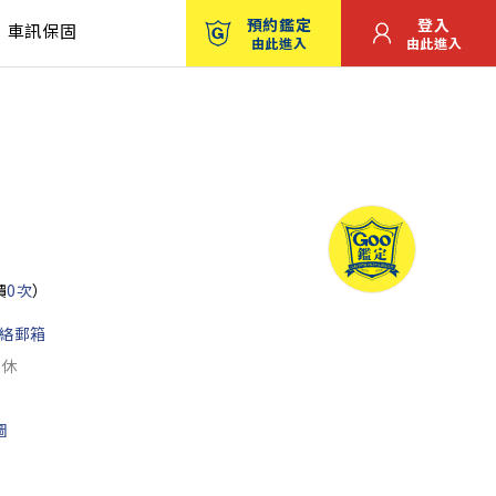
預約鑑定
登入
車訊保固
由此進入
由此進入
價
0次
）
絡郵箱
公休
圖